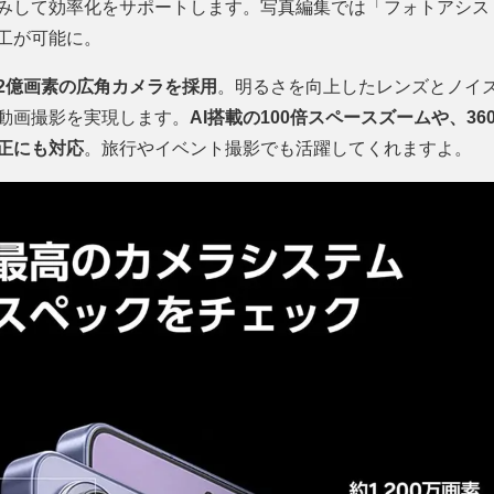
みして効率化をサポートします。写真編集では「フォトアシス
工が可能に。
2億画素の広角カメラを採用
。明るさを向上したレンズとノイ
動画撮影を実現します。
AI搭載の100倍スペースズームや、3
正にも対応
。旅行やイベント撮影でも活躍してくれますよ。