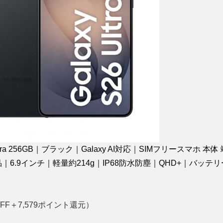
6 Ultra 256GB｜ブラック｜Galaxy AI対応｜SIMフリースマホ 本
品｜6.9インチ｜軽量約214g｜IP68防水防塵｜QHD+｜バッテリー 
FF＋7,579ポイント還元）