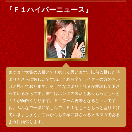
『Ｆ１ハイパーニュース』
まぐまぐ大賞の入賞とても嬉しく思います。以前入賞した時
よりもさらに嬉しいですね。これも全てライターの方のおか
げと思っております。そしてなによりも読者が愛読して下さ
っているからです。来年はホンダの復活もありもっともっと
Ｆ１が面白くなります。Ｆ１ブーム再来となるといいです
ね。みんなで一緒に楽しんで、Ｆ１をもっともっと盛り上げ
ていきましょう。これからも皆様に愛されるメルマガである
ように頑張ります。