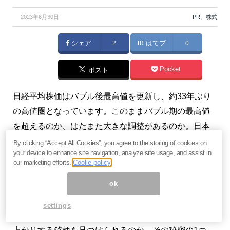
2023年6月30日
PR
、
株式
シェア
2
はてブ
0
Pocket
ポスト
日経平均株価はバブル後最高値を更新し、約33年ぶり
の高値圏となっています。このままバブル期の最高値
を超えるのか、はたまた大きな調整があるのか。日本
の個人投資家はもちろん、海外のファンドや投資家た
By clicking “Accept All Cookies”, you agree to the storing of cookies on
your device to enhance site navigation, analyze site usage, and assist in
ちも日本株の行く末に注目しています。そんななか、
our marketing efforts.
Coolie policy
マーチャントブレインズ投資顧問が運営する『
株エヴ
ok
ァンジェリスト
』（以下、
株エヴァ
）は「現実主義」
をキーワードに、多くの個人投資家たちに無料で「真
settings
の利益追求候補株」の情報を提供しています。なぜ値