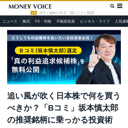
»
»
HOME
PR
追い風が吹く日本株で何を買うべきか？「Bコ
ミ」坂本慎太郎の推奨銘柄に乗っかる投資術
今すぐ始められる「損しにくい投資」
PR
ニュース
株式
FX・先物
不動産投資
ビジネス・ライフ
人気連
追い風が吹く日本株で何を買う
べきか？「Bコミ」坂本慎太郎
の推奨銘柄に乗っかる投資術