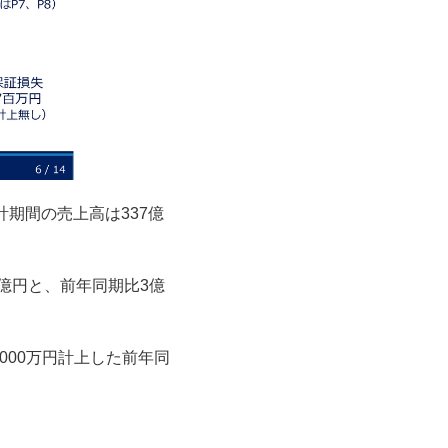
期間の売上高は337億
4億円と、前年同期比3億
000万円計上した前年同