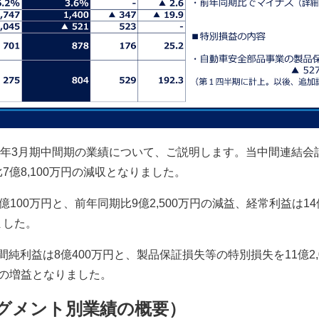
6年3月期中間期の業績について、ご説明します。当中間連結会計
比7億8,100万円の減収となりました。
億100万円と、前年同期比9億2,500万円の減益、経常利益は1
ました。
純利益は8億400万円と、製品保証損失等の特別損失を11億2,
万円の増益となりました。
セグメント別業績の概要）