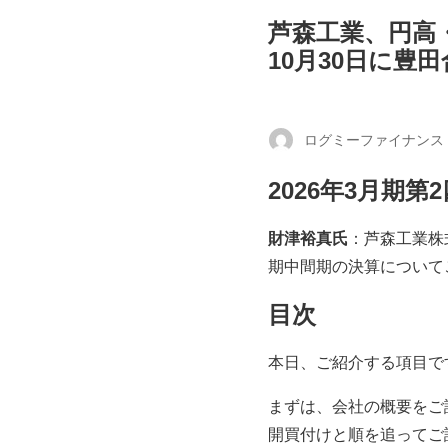
芦森工業、円高
10月30日に豊
ログミーファイナンス
2026年3月期
財津裕真氏
：芦森工業株
期中間期の決算について
目次
本日、ご紹介する項目で
まずは、会社の概要をご
開買付けと順を追ってご