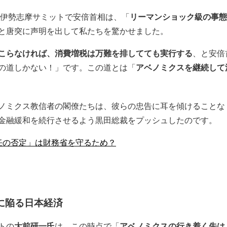
年の伊勢志摩サミットで安倍首相は、「
リーマンショック級の事態
と唐突に声明を出して私たちを驚かせました。
こらなければ、消費増税は万難を排してても実行する
、と安倍
の道しかない！」です。この道とは「
アベノミクスを継続して
ノミクス教信者の閣僚たちは、彼らの忠告に耳を傾けることな
金融緩和を続行させるよう黒田総裁をプッシュしたのです。
任の否定」は財務省を守るため？
に陥る日本経済
トの
大前研一氏
は、この時点で「
アベノミクスの行き着く先は