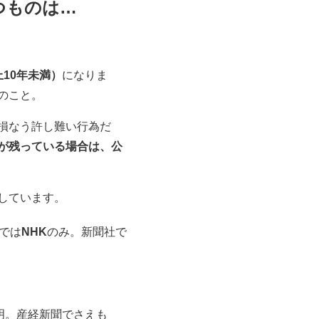
つものは…
10年未満）
になりま
のこと。
損なう許し難い行為だ
が残っている場合は、公
しています。
では
NHK
のみ。新聞社で
明。産経新聞でさえも