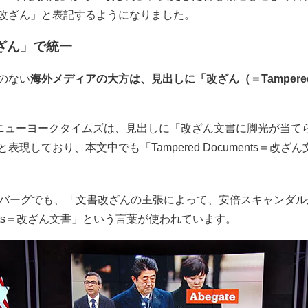
改ざん」と表記するようになりました。
ざん」で統一
のない
海外メディアの大方は、見出しに「改ざん（＝Tampere
のニューヨークタイムズは、見出しに「改ざん文書に脚光が当て
現しており、本文中でも「Tampered Documents＝改
ムバーグでも、「文書改ざんの主張によって、安倍スキャンダ
uments＝改ざん文書」という言葉が使われています。