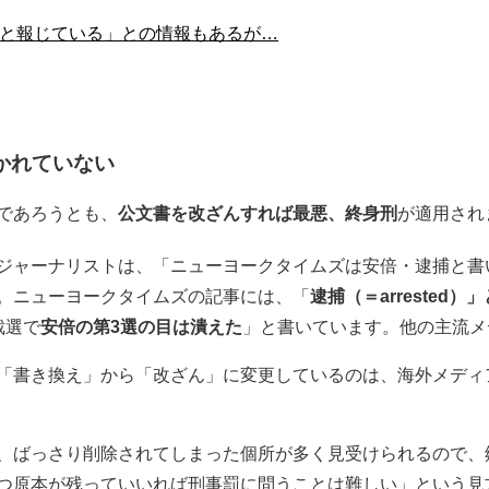
”と報じている」との情報もあるが…
かれていない
であろうとも、
公文書を改ざんすれば最悪、終身刑
が適用され
ジャーナリストは、「ニューヨークタイムズは安倍・逮捕と書
。ニューヨークタイムズの記事には、「
逮捕（＝arrested
裁選で
安倍の第3選の目は潰えた
」と書いています。他の主流メ
「書き換え」から「改ざん」に変更しているのは、海外メディ
、ばっさり削除されてしまった個所が多く見受けられるので、
つ原本が残っていいれば刑事罰に問うことは難しい」という見