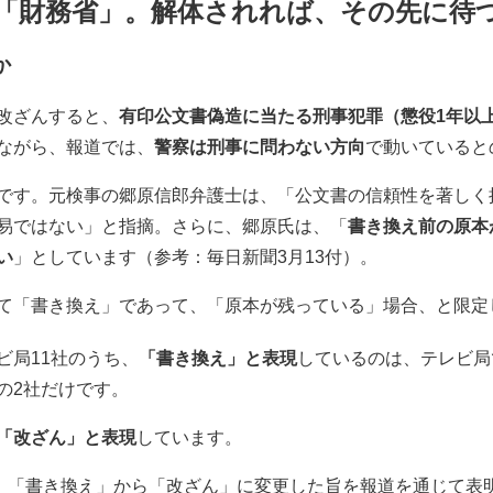
「財務省」。解体されれば、その先に待
か
改ざんすると、
有印公文書偽造に当たる刑事犯罪（懲役1年以上
ながら、報道では、
警察は刑事に問わない方向
で動いていると
です。元検事の郷原信郎弁護士は、「公文書の信頼性を著しく
易ではない」と指摘。さらに、郷原氏は、「
書き換え前の原本
い
」としています（参考：毎日新聞3月13付）。
て「書き換え」であって、「原本が残っている」場合、と限定
ビ局11社のうち、
「書き換え」と表現
しているのは、テレビ局
の2社だけです。
「改ざん」と表現
しています。
に、「書き換え」から「改ざん」に変更した旨を報道を通じて表