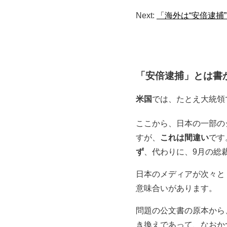
Next:
「海外は“安倍逮捕
「安倍逮捕」とは書
米国
では、たとえ大統領
ここから、日本の一部の
すが、
これは間違い
です
ず
、代わりに、9月の総
日本のメディアが次々と
意味合いがあります。
問題の公文書の原本から
き換えであって、なおか