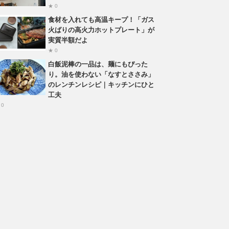
★ 0
食材を入れても高温キープ！「ガス
火ばりの高火力ホットプレート」が
実質半額だよ
★ 0
白飯泥棒の一品は、麺にもぴった
り。油を使わない「なすとささみ」
のレンチンレシピ｜キッチンにひと
工夫
 0