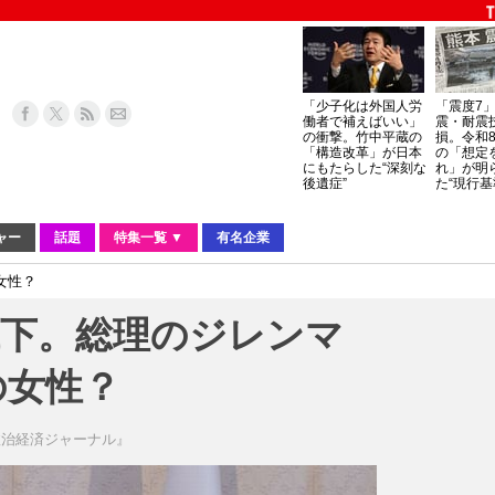
「少子化は外国人労
「震度7
働者で補えばいい」
震・耐震
の衝撃。竹中平蔵の
損。令和
「構造改革」が日本
の「想定
にもたらした“深刻な
れ」が明
後遺症”
た“現行基
ャー
話題
特集一覧 ▼
有名企業
女性？
低下。総理のジレンマ
の女性？
政治経済ジャーナル』