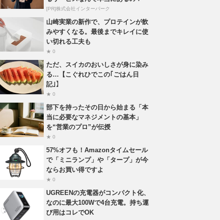
[PR]株式会社インターパーク
山崎実業の新作で、プロテインが飲
みやすくなる。最後までキレイに使
い切れる工夫も
★ 0
ただ、スイカのおいしさが身に染み
る…【こぐれひでこの｢ごはん日
記｣】
★ 0
部下を持ったその日から始まる「本
当に必要なマネジメントの基本」
を“営業のプロ”が伝授
★ 0
57%オフも！Amazonタイムセール
で「ミニランプ」や「タープ」が今
ならお買い得ですよ
★ 0
UGREENの充電器がコンパクト化、
なのに最大100Wで4台充電。持ち運
び用はコレでOK