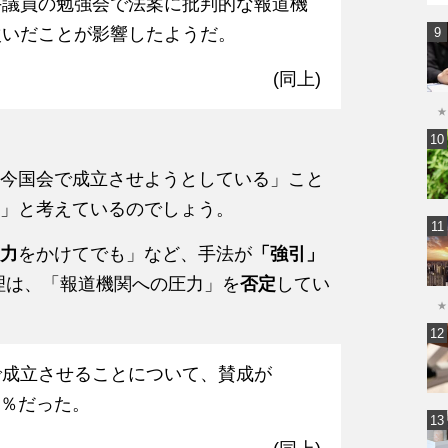
手議員の勉強会で法案に批判的な報道機
次いだことが影響したようだ。
(同上)
★
今国会で成立させようとしている」こと
」と考えているのでしょう。
力
をかけてでも」など、手法が
「強引」
理は、「報道機関への圧力」を
否定
してい
★
で成立させることについて、賛成が
9％だった。