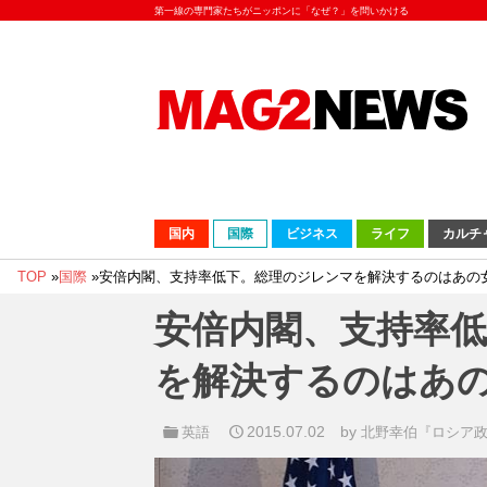
第一線の専門家たちがニッポンに「なぜ？」を問いかける
国内
国際
ビジネス
ライフ
カルチ
TOP
»
国際
»
安倍内閣、支持率低下。総理のジレンマを解決するのはあの
安倍内閣、支持率
を解決するのはあ
2015.07.02
by
英語
北野幸伯『ロシア