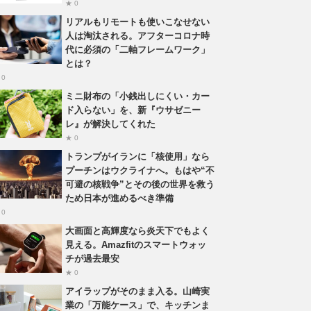
★ 0
リアルもリモートも使いこなせない
人は淘汰される。アフターコロナ時
代に必須の「二軸フレームワーク」
とは？
 0
ミニ財布の「小銭出しにくい・カー
ド入らない」を、新『ウサゼニー
レ』が解決してくれた
★ 0
トランプがイランに「核使用」なら
プーチンはウクライナへ。もはや“不
可避の核戦争”とその後の世界を救う
ため日本が進めるべき準備
 0
大画面と高輝度なら炎天下でもよく
見える。Amazfitのスマートウォッ
チが過去最安
★ 0
アイラップがそのまま入る。山崎実
業の「万能ケース」で、キッチンま