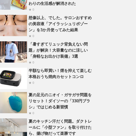
わりの生活感が解消された
★ 0
想像以上、でした。サロンおすすめ
の美容液「アイラッシュリポゾー
ン」を3か月使ってみた結果
★ 0
「暑すぎてリュック背負えない問
題」が解決！大容量なのに涼しい
「身軽なお出かけ装備」3選
★ 0
半額なら即買い！煙を抑えて楽しむ
本格おうち焼肉カセットコンロ
★ 0
夏の足元のニオイ・ガサガサ問題を
リセット！ダイソーの「330円ブラ
シ」ではじめる新習慣
★ 0
夏のキッチン汗だく問題。ダクトレ
ールに「小型ファン」を取り付けた
ら、揚げ物だって楽勝です