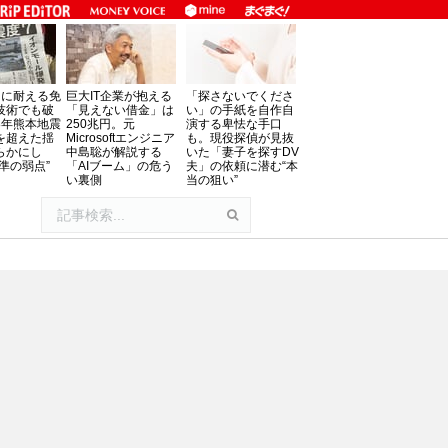
」に耐える免
巨大IT企業が抱える
「探さないでくださ
技術でも破
「見えない借金」は
い」の手紙を自作自
8年熊本地震
250兆円。元
演する卑怯な手口
を超えた揺
Microsoftエンジニア
も。現役探偵が見抜
らかにし
中島聡が解説する
いた「妻子を探すDV
準の弱点”
「AIブーム」の危う
夫」の依頼に潜む“本
い裏側
当の狙い”