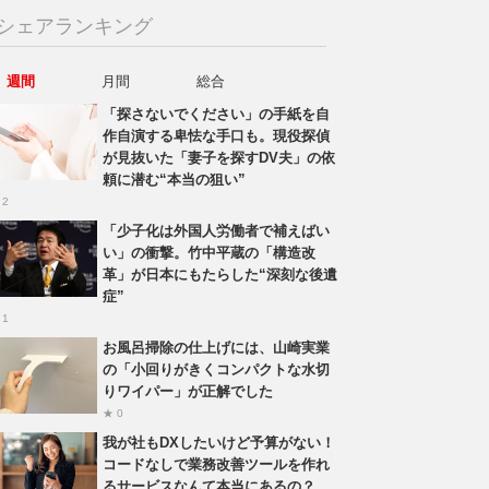
シェアランキング
週間
月間
総合
「探さないでください」の手紙を自
作自演する卑怯な手口も。現役探偵
が見抜いた「妻子を探すDV夫」の依
頼に潜む“本当の狙い”
 2
「少子化は外国人労働者で補えばい
い」の衝撃。竹中平蔵の「構造改
革」が日本にもたらした“深刻な後遺
症”
 1
お風呂掃除の仕上げには、山崎実業
の「小回りがきくコンパクトな水切
りワイパー」が正解でした
★ 0
我が社もDXしたいけど予算がない！
コードなしで業務改善ツールを作れ
るサービスなんて本当にあるの？