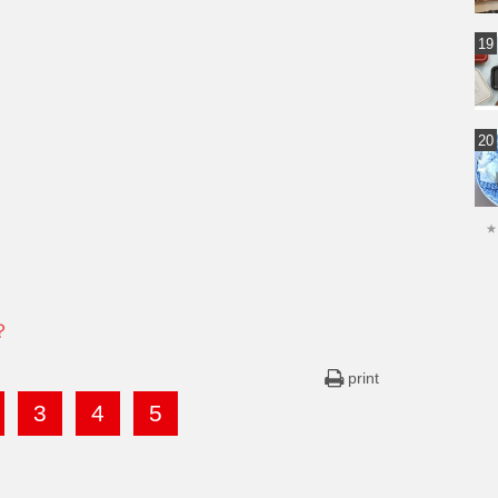
★
？
print
3
4
5