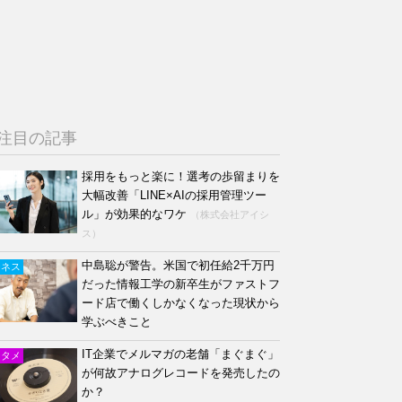
注目の記事
採用をもっと楽に！選考の歩留まりを
大幅改善「LINE×AIの採用管理ツー
ル」が効果的なワケ
（株式会社アイシ
ス）
中島聡が警告。米国で初任給2千万円
ジネス
だった情報工学の新卒生がファストフ
ード店で働くしかなくなった現状から
学ぶべきこと
IT企業でメルマガの老舗「まぐまぐ」
ンタメ
が何故アナログレコードを発売したの
か？