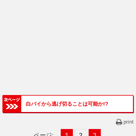
白バイから逃げ切ることは可能か!?
print
ページ:
固
1
固
2
,
固
3
,