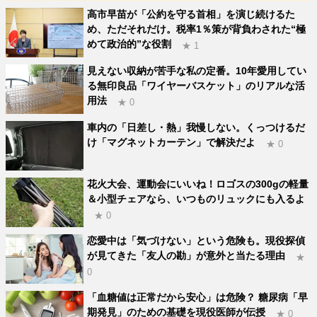
高市早苗が「公約を守る首相」を演じ続けるた
め、ただそれだけ。税率1％策が背負わされた“極
めて政治的”な役割
★ 1
見えない収納が苦手な私の定番。10年愛用してい
る無印良品「ワイヤーバスケット」のリアルな活
用法
★ 0
車内の「日差し・熱」我慢しない。くっつけるだ
け「マグネットカーテン」で解決だよ
★ 0
花火大会、運動会にいいね！ロゴスの300gの軽量
＆小型チェアなら、いつものリュックにも入るよ
★ 0
恋愛中は「気づけない」という危険も。現役探偵
が見てきた「友人の勘」が意外と当たる理由
★
0
「血糖値は正常だから安心」は危険？ 糖尿病「早
期発見」のための基礎を現役医師が伝授
★ 0