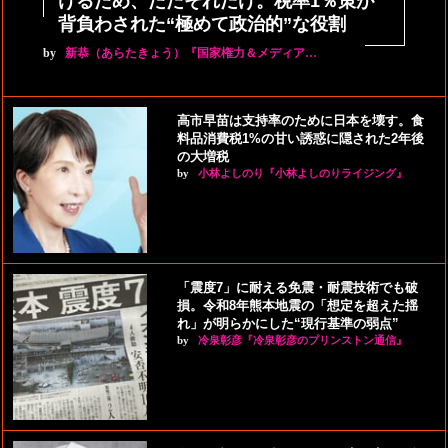
けるため、ただそれだけ。税率1％策が
背負わされた“極めて政治的”な役割
by
新恭（あらたきょう）『国家権力＆メディア…
高市早苗は支持率のために日本を壊す。食
料品消費税1%の甘い誘惑に隠された2年後
の大増税
by
小林よしのり『小林よしのりライジング』
「震度7」に耐える免震・耐震技術でも破
損。令和8年熊本地震の「想定を超えた揺
れ」が明らかにした“現行基準の弱点”
by
冷泉彰彦『冷泉彰彦のプリンストン通信』