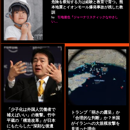
危険を察知する力は経験と教育で育つ。熊
本地震とイオンモール爆発事故が残した教
訓
by
引地達也『ジャーナリスティックなやさし
い…
「少子化は外国人労働者で
トランプ「弱さの露呈」か
補えばいい」の衝撃。竹中
「合理的な判断」か？米国
平蔵の「構造改革」が日本
がイランへの大規模攻撃を
にもたらした“深刻な後遺
見送った理由