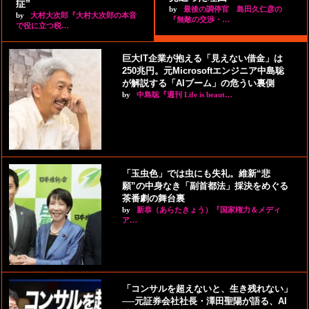
症”
by
最後の調停官 島田久仁彦の
by
大村大次郎『大村大次郎の本音
『無敵の交渉・…
で役に立つ税…
巨大IT企業が抱える「見えない借金」は
250兆円。元Microsoftエンジニア中島聡
が解説する「AIブーム」の危うい裏側
by
中島聡『週刊 Life is beaut…
「玉虫色」では虫にも失礼。維新“悲
願”の中身なき「副首都法」採決をめぐる
茶番劇の舞台裏
by
新恭（あらたきょう）『国家権力＆メディ
ア…
「コンサルを超えないと、生き残れない」
──元証券会社社長・澤田聖陽が語る、AI