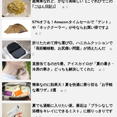
超簡単なれど、かなり美味しい【こぐれひでこの
｢ごはん日記｣】
★ 0
57%オフも！Amazonタイムセールで「テント」
や「ネッククーラー」が今ならお買い得ですよ
★ 0
折りたためて持ち運び◎。ハニカムクッションで
「長距離移動、お尻痛い問題」が消えたんだ
★
0
直接当てるのが1番。アイスカイロが「夏の暑さ・
冷房の寒さ」どっちも解決してくれた
★ 0
簡単なのに効果大！夏を快適に乗り切る「お手軽
な裏ワザ」2選
★ 0
夏でも湯船に入りたい派。最近は「ブラシなしで
浴槽をキレイにできるミスト」に頼りっきりです