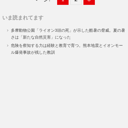
定
定
定
いま読まれてます
ペ
ペ
ペ
多摩動物公園「ライオン3頭の死」が示した酷暑の脅威。夏の暑
ー
ー
ー
さは「新たな自然災害」になった
ジ
ジ
ジ
危険を察知する力は経験と教育で育つ。熊本地震とイオンモー
ル爆発事故が残した教訓