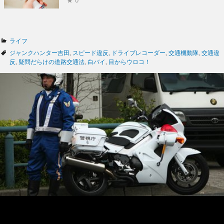
★ 0
カ
ライフ
テ
タ
ジャンクハンター吉田
,
スピード違反
,
ドライブレコーダー
,
交通機動隊
,
交通違
ゴ
グ
反
,
疑問だらけの道路交通法
,
白バイ
,
目からウロコ！
リ
ー