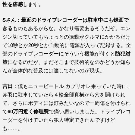
性を痛感
します。
Sさん
：
最近のドライブレコーダーは駐車中にも録画で
きる
ものもあるからな。かなり需要あるそうだぞ。エン
ジン切っていてもちょっとの振動がクルマにかかるだけ
で10秒とか20秒とか自動的に電源が入って記録する。全
部のドライブレコーダーにそういう機能が付くと
防犯対
策
になるのだが、まだそこまで技術的なのかどうか知ら
んが全体的な普及には達してないのが現状。
吉田
：僕もニュービートル カブリオレ乗っていた時に、
赤羽に駐車していたら４輪全部真横から穴を開けられ
て、さらにボディには釘みたいなので一周傷を付けられ
て
60万円近く修理費
で痛い思いしました。ドライブレコ
ーダーを付けていたら犯人特定できたんですけど
も……。