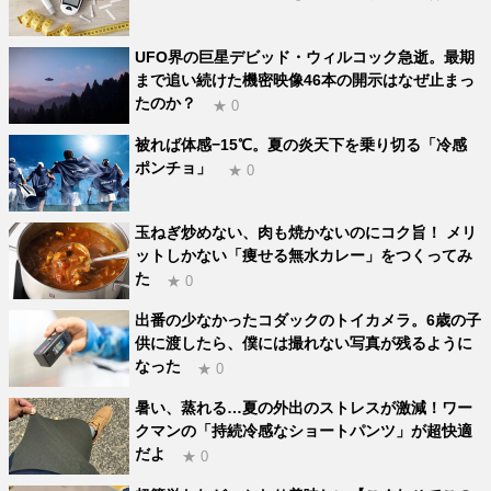
UFO界の巨星デビッド・ウィルコック急逝。最期
まで追い続けた機密映像46本の開示はなぜ止まっ
たのか？
★ 0
被れば体感−15℃。夏の炎天下を乗り切る「冷感
ポンチョ」
★ 0
玉ねぎ炒めない、肉も焼かないのにコク旨！ メリ
ットしかない「痩せる無水カレー」をつくってみ
た
★ 0
出番の少なかったコダックのトイカメラ。6歳の子
供に渡したら、僕には撮れない写真が残るように
なった
★ 0
暑い、蒸れる…夏の外出のストレスが激減！ワー
クマンの「持続冷感なショートパンツ」が超快適
だよ
★ 0