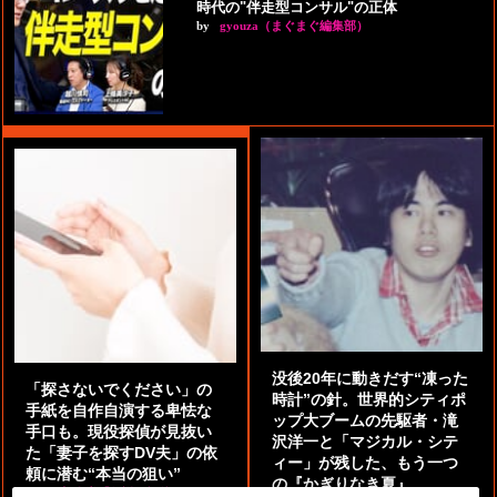
時代の"伴走型コンサル"の正体
by
gyouza（まぐまぐ編集部）
没後20年に動きだす“凍った
「探さないでください」の
時計”の針。世界的シティポ
手紙を自作自演する卑怯な
ップ大ブームの先駆者・滝
手口も。現役探偵が見抜い
沢洋一と「マジカル・シテ
た「妻子を探すDV夫」の依
ィー」が残した、もう一つ
頼に潜む“本当の狙い”
の『かぎりなき夏』
by
阿部泰尚『伝説の探偵』