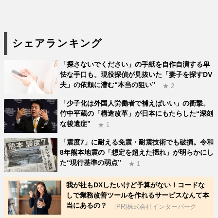
シェアランキング
「探さないでください」の手紙を自作自演する卑
怯な手口も。現役探偵が見抜いた「妻子を探すDV
夫」の依頼に潜む“本当の狙い”
★ 2
「少子化は外国人労働者で補えばいい」の衝撃。
竹中平蔵の「構造改革」が日本にもたらした“深刻
な後遺症”
★ 1
「震度7」に耐える免震・耐震技術でも破損。令和
8年熊本地震の「想定を超えた揺れ」が明らかにし
た“現行基準の弱点”
★ 1
我が社もDXしたいけど予算がない！コードな
しで業務改善ツールを作れるサービスなんて本
当にあるの？
[PR]株式会社インターパーク