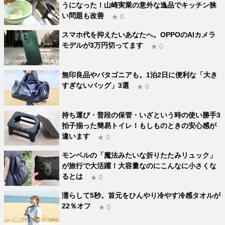
うになった！山崎実業の意外な逸品でキッチン狭
い問題も改善
★ 0
スマホ代を抑えたいあなたへ。OPPOのAIカメラ
モデルが3万円切ってます
★ 0
無印良品やパタゴニアも。1泊2日に便利な「大き
すぎないバッグ」3選
★ 0
持ち運び・普段の保管・いざという時の使い勝手3
拍子揃った簡易トイレ！もしものときの安心感が
違います
★ 0
モンベルの「魔法みたいな折りたたみリュック」
が旅行で大活躍！大容量なのにこんなに小さくな
るとは
★ 0
濡らして5秒。首元をひんやり冷やす冷感タオルが
22％オフ
★ 0