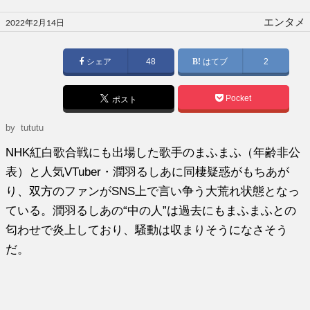
投
エンタメ
2022年2月14日
稿
日:
シェア
48
はてブ
2
Pocket
ポスト
by tututu
NHK紅白歌合戦にも出場した歌手のまふまふ（年齢非公
表）と人気VTuber・潤羽るしあに同棲疑惑がもちあが
り、双方のファンがSNS上で言い争う大荒れ状態となっ
ている。潤羽るしあの“中の人”は過去にもまふまふとの
匂わせで炎上しており、騒動は収まりそうになさそう
だ。