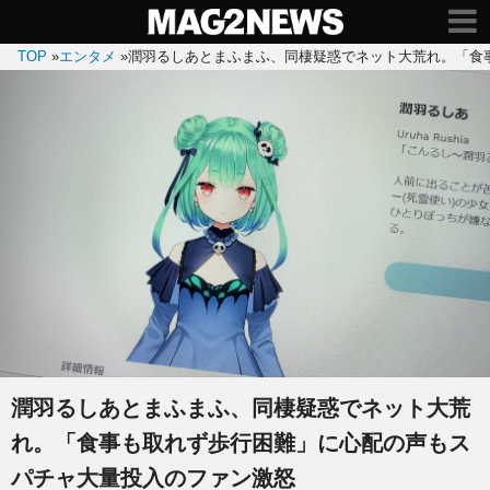
TOP
»
エンタメ
»
潤羽るしあとまふまふ、同棲疑惑でネット大荒れ。「食
潤羽るしあとまふまふ、同棲疑惑でネット大荒
れ。「食事も取れず歩行困難」に心配の声もス
パチャ大量投入のファン激怒