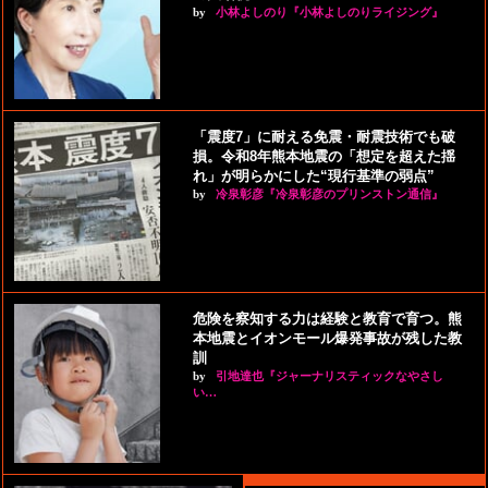
by
小林よしのり『小林よしのりライジング』
「震度7」に耐える免震・耐震技術でも破
損。令和8年熊本地震の「想定を超えた揺
れ」が明らかにした“現行基準の弱点”
by
冷泉彰彦『冷泉彰彦のプリンストン通信』
危険を察知する力は経験と教育で育つ。熊
本地震とイオンモール爆発事故が残した教
訓
by
引地達也『ジャーナリスティックなやさし
い…