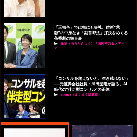
「玉虫色」では虫にも失礼。維新“悲
願”の中身なき「副首都法」採決をめぐる
茶番劇の舞台裏
by
新恭（あらたきょう）『国家権力＆メディ
ア…
「コンサルを超えないと、生き残れない」
──元証券会社社長・澤田聖陽が語る、AI
時代の"伴走型コンサル"の正体
by
gyouza（まぐまぐ編集部）