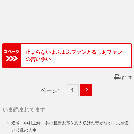
止まらないまふまふファンとるしあファン
の言い争い
print
ページ:
固
1
固
2
,
定
定
いま読まれてます
ペ
ペ
追悼・中村玉緒。あの勝新太郎を支え続けた妻が明かす夫婦愛
ー
ー
と波乱の人生