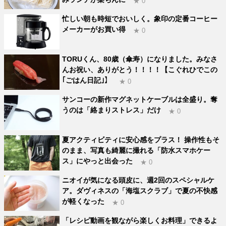
★ 0
忙しい朝も時短でおいしく。象印の定番コーヒー
メーカーがお買い得
★ 0
TORUくん、80歳（傘寿）になりました。みなさ
んお祝い、ありがとう！！！！【こぐれひでこの
｢ごはん日記｣】
★ 0
サンコーの新作マグネットケーブルは全盛り。奪
うのは「絡まりストレス」だけ
★ 0
夏アクティビティに安心感をプラス！ 操作性もそ
のまま、写真も綺麗に撮れる「防水スマホケー
ス」にやっと出会った
★ 0
ニオイが気になる頭皮に、週2回のスペシャルケ
ア。ダヴィネスの「海塩スクラブ」で夏の不快感
が軽くなった
★ 0
「レシピ動画を観ながら楽しくお料理」できるよ