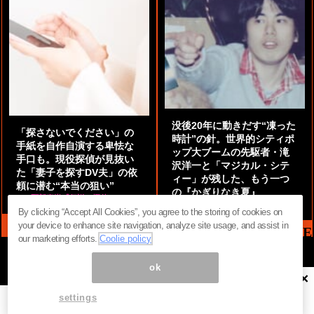
没後20年に動きだす“凍った
「探さないでください」の
時計”の針。世界的シティポ
手紙を自作自演する卑怯な
ップ大ブームの先駆者・滝
手口も。現役探偵が見抜い
沢洋一と「マジカル・シテ
た「妻子を探すDV夫」の依
ィー」が残した、もう一つ
頼に潜む“本当の狙い”
の『かぎりなき夏』
by
阿部泰尚『伝説の探偵』
by
都鳥 流星
By clicking “Accept All Cookies”, you agree to the storing of cookies on
your device to enhance site navigation, analyze site usage, and assist in
MAG2 NEWS HEADLINE
our marketing efforts.
Coolie policy
ok
×
ページ内の商標は全て商標権者に属します。無断転載を禁じます。 ©
まぐまぐ！
settings