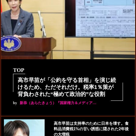
TOP
高市早苗が「公約を守る首相」を演じ続
けるため、ただそれだけ。税率1％策が
背負わされた“極めて政治的”な役割
by
新恭（あらたきょう）『国家権力＆メディア…
高市早苗は支持率のために日本を壊す。食
料品消費税1%の甘い誘惑に隠された2年後
の大増税