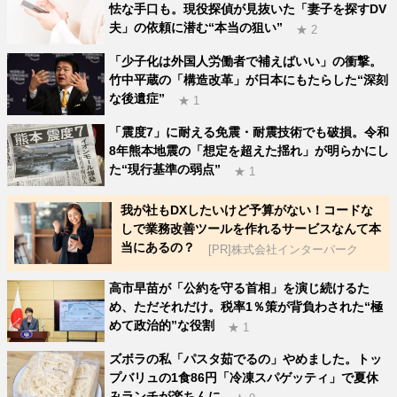
怯な手口も。現役探偵が見抜いた「妻子を探すDV
夫」の依頼に潜む“本当の狙い”
★ 2
「少子化は外国人労働者で補えばいい」の衝撃。
竹中平蔵の「構造改革」が日本にもたらした“深刻
な後遺症”
★ 1
「震度7」に耐える免震・耐震技術でも破損。令和
8年熊本地震の「想定を超えた揺れ」が明らかにし
た“現行基準の弱点”
★ 1
我が社もDXしたいけど予算がない！コードな
しで業務改善ツールを作れるサービスなんて本
当にあるの？
[PR]株式会社インターパーク
高市早苗が「公約を守る首相」を演じ続けるた
め、ただそれだけ。税率1％策が背負わされた“極
めて政治的”な役割
★ 1
ズボラの私「パスタ茹でるの」やめました。トッ
プバリュの1食86円「冷凍スパゲッティ」で夏休
みランチが楽ちんに