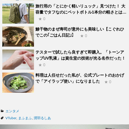
旅行用の「とにかく軽いリュック」見つけた！ 大
容量でタフなのにペットボトル1本分の軽さとは…
★ 0
鯵干物のまぜ寿司が意外にも美味しい【こぐれひ
でこの｢ごはん日記｣】
★ 0
テスターで試したら良すぎて即購入。「トーンア
ップUV乳液」は資生堂の技術が光る名作だった！
★ 0
料理は人任せだった私が、公式プレートのおかげ
で「アイラップ使い」になりました
★ 0
カ
エンタメ
テ
タ
VTuber
,
まふまふ
,
潤羽るしあ
ゴ
グ
リ