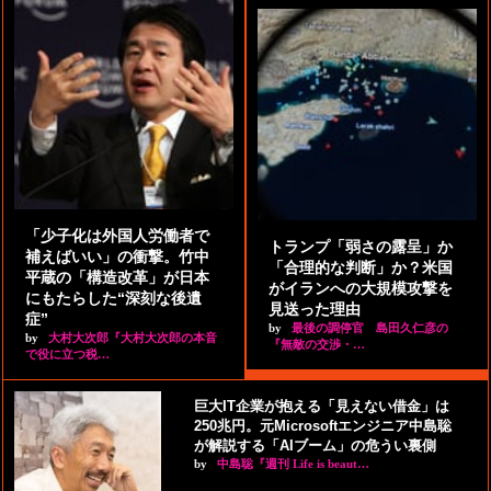
「少子化は外国人労働者で
トランプ「弱さの露呈」か
補えばいい」の衝撃。竹中
「合理的な判断」か？米国
平蔵の「構造改革」が日本
がイランへの大規模攻撃を
にもたらした“深刻な後遺
見送った理由
症”
by
最後の調停官 島田久仁彦の
by
大村大次郎『大村大次郎の本音
『無敵の交渉・…
で役に立つ税…
巨大IT企業が抱える「見えない借金」は
250兆円。元Microsoftエンジニア中島聡
が解説する「AIブーム」の危うい裏側
by
中島聡『週刊 Life is beaut…