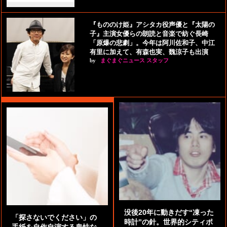
『もののけ姫』アシタカ役声優と『太陽の
子』主演女優らの朗読と音楽で紡ぐ長崎
「原爆の悲劇」。今年は阿川佐和子、中江
有里に加えて、有森也実、魏涼子も出演
by
まぐまぐニュース スタッフ
没後20年に動きだす“凍った
「探さないでください」の
時計”の針。世界的シティポ
手紙を自作自演する卑怯な