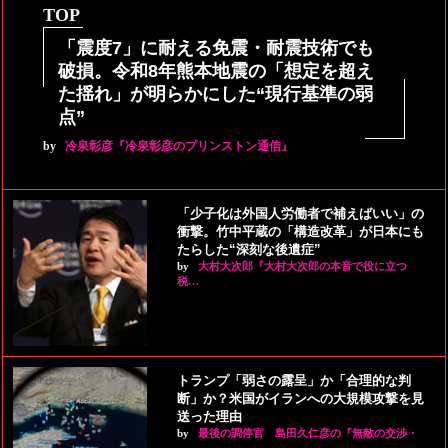
TOP
「震度7」に耐える免震・耐震技術でも
破損。令和8年熊本地震の「想定を超え
た揺れ」が明らかにした“現行基準の弱
点”
by
冷泉彰彦『冷泉彰彦のプリンストン通信』
「少子化は外国人労働者で補えばいい」の
衝撃。竹中平蔵の「構造改革」が日本にも
たらした“深刻な後遺症”
by
大村大次郎『大村大次郎の本音で役に立つ
税…
トランプ「弱さの露呈」か「合理的な判
断」か？米国がイランへの大規模攻撃を見
送った理由
by
最後の調停官 島田久仁彦の『無敵の交渉・