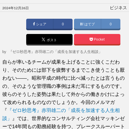
投
ビジネス
2024年12月26日
稿
日:
シェア
0
はてブ
0
Pocket
ポスト
by
『ゼロ秒思考』赤羽雄二の「成長を加速する人生相談」
自らが率いるチームが成果を上げることに強くこだわ
り、そのためには部下を疲弊するまでこき使うことも厭
わない――。昭和平成の時代に比べ減ったとは言うもの
の、そのような管理職の事例は未だ耳にするものです。
彼らのそうした姿勢は果たして外からの働きかけによっ
て改められるものなのでしょうか。今回のメルマガ
『
『ゼロ秒思考』赤羽雄二の「成長を加速する人生相
談」
』では、世界的なコンサルティング会社マッキンゼ
ーで14年間もの勤務経験を持つ、ブレークスルーパート