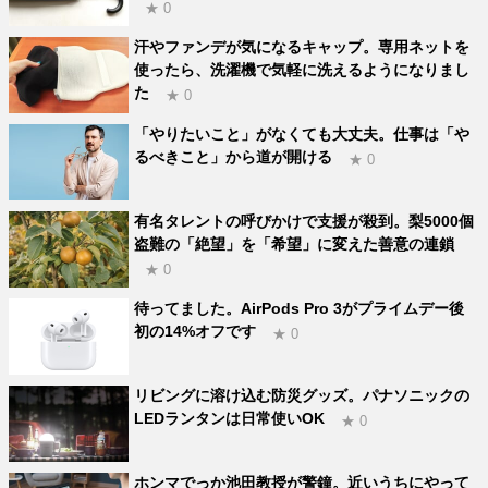
★ 0
汗やファンデが気になるキャップ。専用ネットを
使ったら、洗濯機で気軽に洗えるようになりまし
た
★ 0
「やりたいこと」がなくても大丈夫。仕事は「や
るべきこと」から道が開ける
★ 0
有名タレントの呼びかけで支援が殺到。梨5000個
盗難の「絶望」を「希望」に変えた善意の連鎖
★ 0
待ってました。AirPods Pro 3がプライムデー後
初の14%オフです
★ 0
リビングに溶け込む防災グッズ。パナソニックの
LEDランタンは日常使いOK
★ 0
ホンマでっか池田教授が警鐘。近いうちにやって