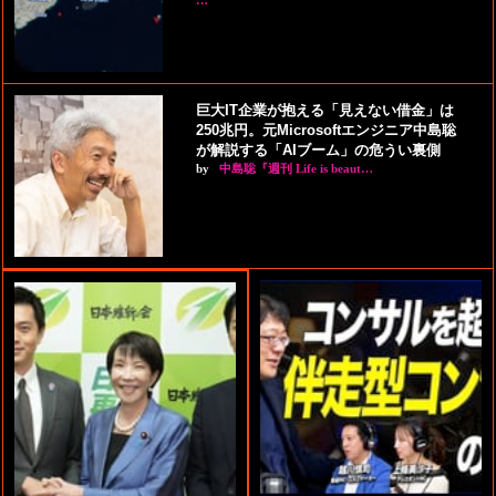
…
巨大IT企業が抱える「見えない借金」は
250兆円。元Microsoftエンジニア中島聡
が解説する「AIブーム」の危うい裏側
by
中島聡『週刊 Life is beaut…