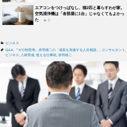
エアコンをつけっぱなし、猫2匹と暮らすわが家。
空気清浄機は「各部屋に1台」じゃなくてもよかっ
た
★ 0
カ
ビジネス
テ
タ
Q&A
,
『ゼロ秒思考』赤羽雄二の「成長を加速する人生相談」
,
コンサルタント
,
ゴ
グ
ビジネス
,
人材育成
,
使える仕事術
,
赤羽雄二
リ
ー