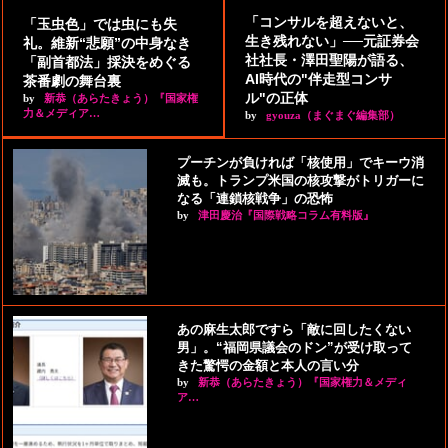
「コンサルを超えないと、
「玉虫色」では虫にも失
生き残れない」──元証券会
礼。維新“悲願”の中身なき
社社長・澤田聖陽が語る、
「副首都法」採決をめぐる
AI時代の"伴走型コンサ
茶番劇の舞台裏
ル"の正体
by
新恭（あらたきょう）『国家権
力＆メディア…
by
gyouza（まぐまぐ編集部）
プーチンが負ければ「核使用」でキーウ消
滅も。トランプ米国の核攻撃がトリガーに
なる「連鎖核戦争」の恐怖
by
津田慶治『国際戦略コラム有料版』
あの麻生太郎ですら「敵に回したくない
男」。“福岡県議会のドン”が受け取って
きた驚愕の金額と本人の言い分
by
新恭（あらたきょう）『国家権力＆メディ
ア…