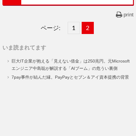
print
ページ:
固
1
固
2
,
定
定
いま読まれてます
ペ
ペ
巨大IT企業が抱える「見えない借金」は250兆円。元Microsoft
ー
ー
エンジニア中島聡が解説する「AIブーム」の危うい裏側
ジ
ジ
7pay事件が結んだ縁。PayPayとセブン＆アイ資本提携の背景