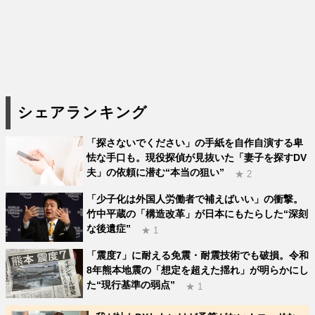
シェアランキング
「探さないでください」の手紙を自作自演する卑
怯な手口も。現役探偵が見抜いた「妻子を探すDV
夫」の依頼に潜む“本当の狙い”
★ 2
「少子化は外国人労働者で補えばいい」の衝撃。
竹中平蔵の「構造改革」が日本にもたらした“深刻
な後遺症”
★ 1
「震度7」に耐える免震・耐震技術でも破損。令和
8年熊本地震の「想定を超えた揺れ」が明らかにし
た“現行基準の弱点”
★ 1