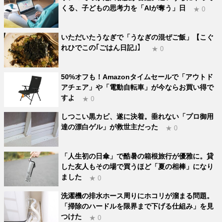
くる、子どもの思考力を「AIが奪う」日
★ 0
いただいたうなぎで「うなぎの混ぜご飯」【こぐ
れひでこの｢ごはん日記｣】
★ 0
50%オフも！Amazonタイムセールで「アウトド
アチェア」や「電動自転車」が今ならお買い得で
すよ
★ 0
しつこい黒カビ、遂に決着。垂れない「プロ御用
達の漂白ゲル」が救世主だった
★ 0
「人生初の日傘」で酷暑の箱根旅行が優雅に。貸
した友人もその場で買うほど「夏の相棒」になり
ました
★ 0
洗濯機の排水ホース周りにホコリが溜まる問題。
「掃除のハードルを限界まで下げる仕組み」を見
つけた
★ 0