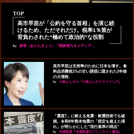
TOP
高市早苗が「公約を守る首相」を演じ続
けるため、ただそれだけ。税率1％策が
背負わされた“極めて政治的”な役割
by
新恭（あらたきょう）『国家権力＆メディア…
高市早苗は支持率のために日本を壊す。食
料品消費税1%の甘い誘惑に隠された2年後
の大増税
by
小林よしのり『小林よしのりライジング』
「震度7」に耐える免震・耐震技術でも破
損。令和8年熊本地震の「想定を超えた揺
れ」が明らかにした“現行基準の弱点”
by
冷泉彰彦『冷泉彰彦のプリンストン通信』