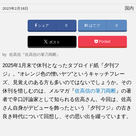
投
国内
2025年2月18日
稿
日:
シェア
0
はてブ
0
Pocket
ポスト
by
佐高信『佐高信の筆刀両断』
2025年1月末で休刊となったタブロイド紙『夕刊フ
ジ』。“オレンジ色の憎いヤツ”というキャッチフレー
ズ、見覚えのある方も多いのではないでしょうか。その
休刊を惜しむのは、メルマガ『
佐高信の筆刀両断
』の著
者で辛口評論家として知られる佐高さん。今回は、佐高
さん自身がデビューを飾ったという『夕刊フジ』の古き
良き時代について回想し、その思い出を綴っています。