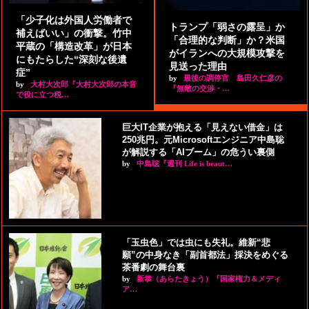
「少子化は外国人労働者で
トランプ「弱さの露呈」か
補えばいい」の衝撃。竹中
「合理的な判断」か？米国
平蔵の「構造改革」が日本
がイランへの大規模攻撃を
にもたらした“深刻な後遺
見送った理由
症”
by
最後の調停官 島田久仁彦の
by
大村大次郎『大村大次郎の本音
『無敵の交渉・…
で役に立つ税…
巨大IT企業が抱える「見えない借金」は
250兆円。元Microsoftエンジニア中島聡
が解説する「AIブーム」の危うい裏側
by
中島聡『週刊 Life is beaut…
「玉虫色」では虫にも失礼。維新“悲
願”の中身なき「副首都法」採決をめぐる
茶番劇の舞台裏
by
新恭（あらたきょう）『国家権力＆メディ
ア…