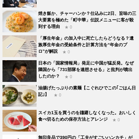
焼き飯か、チャーハンか？仕込みに2日、旨味の三
大要素を極めた「町中華」伝説メニューに客が殺
到する理由
★ 0
「厚生年金」の加入中に死亡したらどうなる？遺
族厚生年金の受給条件と計算方法を“年金のプ
ロ”が解説
★ 0
日本の「国家情報局」発足に中国が猛反発。なぜ
隣国から「731部隊を連想させる」と批判が噴出
したのか？
★ 0
油揚げたっぷりの素麺【こぐれひでこの｢ごはん日
記｣】
★ 0
スイカ1玉を買うのを躊躇しなくなった。おいしく
食べ切るための保存方法とアレンジ
★ 0
無印良品で390円の「工夫がすごいハンカチ」が