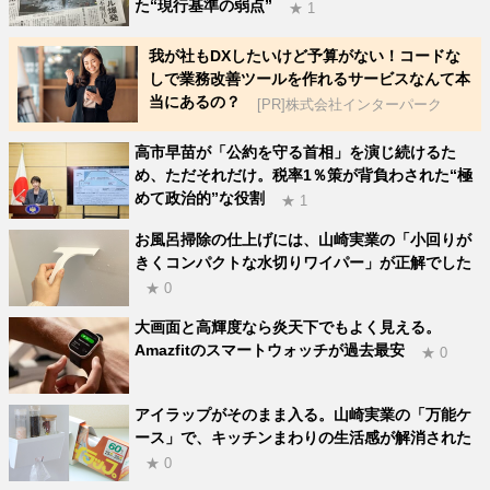
た“現行基準の弱点”
★ 1
我が社もDXしたいけど予算がない！コードな
しで業務改善ツールを作れるサービスなんて本
当にあるの？
[PR]株式会社インターパーク
高市早苗が「公約を守る首相」を演じ続けるた
め、ただそれだけ。税率1％策が背負わされた“極
めて政治的”な役割
★ 1
お風呂掃除の仕上げには、山崎実業の「小回りが
きくコンパクトな水切りワイパー」が正解でした
★ 0
大画面と高輝度なら炎天下でもよく見える。
Amazfitのスマートウォッチが過去最安
★ 0
アイラップがそのまま入る。山崎実業の「万能ケ
ース」で、キッチンまわりの生活感が解消された
★ 0