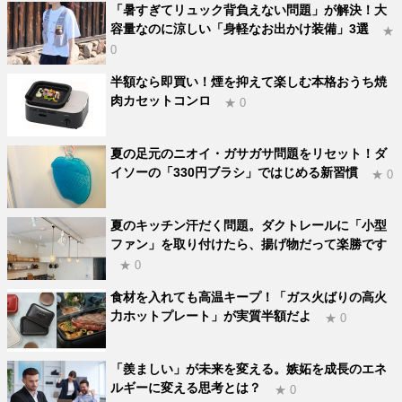
「暑すぎてリュック背負えない問題」が解決！大
容量なのに涼しい「身軽なお出かけ装備」3選
★
0
半額なら即買い！煙を抑えて楽しむ本格おうち焼
肉カセットコンロ
★ 0
夏の足元のニオイ・ガサガサ問題をリセット！ダ
イソーの「330円ブラシ」ではじめる新習慣
★ 0
夏のキッチン汗だく問題。ダクトレールに「小型
ファン」を取り付けたら、揚げ物だって楽勝です
★ 0
食材を入れても高温キープ！「ガス火ばりの高火
力ホットプレート」が実質半額だよ
★ 0
「羨ましい」が未来を変える。嫉妬を成長のエネ
ルギーに変える思考とは？
★ 0