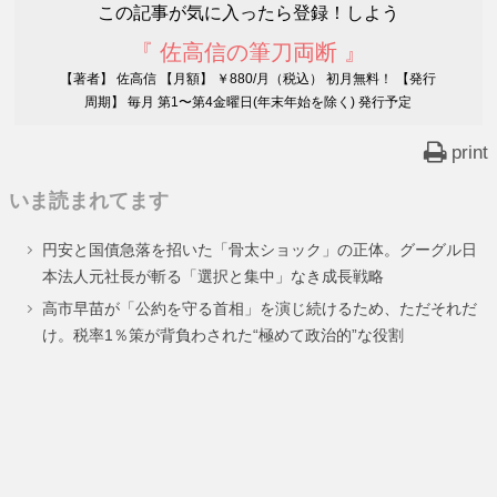
この記事が気に入ったら登録！しよう
『 佐高信の筆刀両断 』
【著者】 佐高信 【月額】 ￥880/月（税込） 初月無料！ 【発行
周期】 毎月 第1〜第4金曜日(年末年始を除く) 発行予定
print
いま読まれてます
円安と国債急落を招いた「骨太ショック」の正体。グーグル日
本法人元社長が斬る「選択と集中」なき成長戦略
高市早苗が「公約を守る首相」を演じ続けるため、ただそれだ
け。税率1％策が背負わされた“極めて政治的”な役割