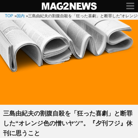
TOP
»
国内
»
三島由紀夫の割腹自殺を「狂った喜劇」と断罪した“オレンジ
三島由紀夫の割腹自殺を「狂った喜劇」と断罪
した“オレンジ色の憎いヤツ”。『夕刊フジ』休
刊に思うこと