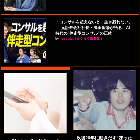
「コンサルを超えないと、生き残れない」
──元証券会社社長・澤田聖陽が語る、AI
時代の"伴走型コンサル"の正体
by
gyouza（まぐまぐ編集部）
没後20年に動きだす“凍った