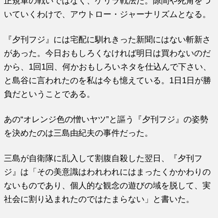
正規軍の戦いではなく、ゲリラ戦法だ。隙間や死角をつ
いていくわけで、アウトロー・ジャーナリズムとなる。
『夕刊フジ』には宅配に馴れきった新聞にはない斬新さ
があった。今日おもしろくなければ明日は買わないのだ
から、1回1回、何かおもしろいネタを仕込んで下さい、
と島谷に言われたのを私は今も憶えている。1日1日が勝
負だということである。
あの“オレンジ色の憎いヤツ”と謳う『夕刊フジ』の姿勢
を決めたのは三島由紀夫の事件だった。
三島が自衛隊に乱入して割腹自殺した翌日、『夕刊フ
ジ』は「その美意識はわれわれにはまったくかかわりの
ないものであり、個人的な観念の遊びの域を脱して、実
社会に割り込まれたのではたまらない」と書いた。