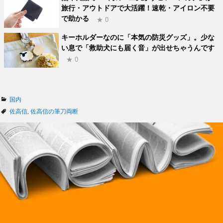
旅行・アウトドアで大活躍！速乾・アイロン不要
で助かる
★ 0
キーホルダーなのに「本気の防災グッズ」。少な
い息で「救助犬にも届く音」が出せちゃうんです
★ 0
カ
国内
テ
タ
佐高信
,
佐高信の筆刀両断
ゴ
グ
リ
ー