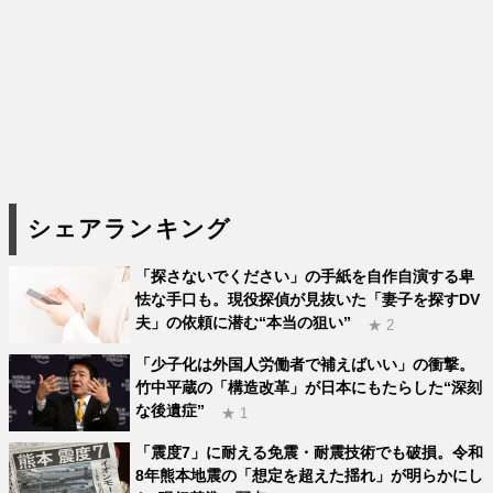
シェアランキング
「探さないでください」の手紙を自作自演する卑
怯な手口も。現役探偵が見抜いた「妻子を探すDV
夫」の依頼に潜む“本当の狙い”
★ 2
「少子化は外国人労働者で補えばいい」の衝撃。
竹中平蔵の「構造改革」が日本にもたらした“深刻
な後遺症”
★ 1
「震度7」に耐える免震・耐震技術でも破損。令和
8年熊本地震の「想定を超えた揺れ」が明らかにし