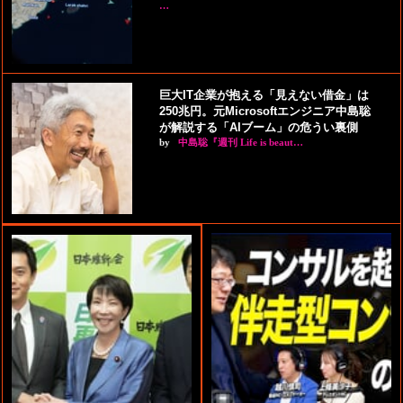
…
巨大IT企業が抱える「見えない借金」は
250兆円。元Microsoftエンジニア中島聡
が解説する「AIブーム」の危うい裏側
by
中島聡『週刊 Life is beaut…