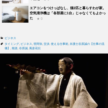
エアコンをつけっぱなし、猫2匹と暮らすわが家。
空気清浄機は「各部屋に1台」じゃなくてもよかっ
た
★ 0
カ
ビジネス
テ
タ
タイミング
,
ビジネス
,
世阿弥
,
交渉
,
使える仕事術
,
弁護士谷原誠の【仕事の流
ゴ
グ
儀】
,
能楽
,
谷原誠
,
風姿花伝
リ
ー