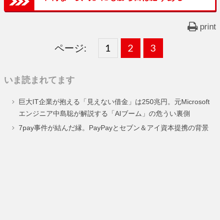
print
ページ:
固
1
固
2
,
固
3
,
定
定
定
いま読まれてます
ペ
ペ
ペ
巨大IT企業が抱える「見えない借金」は250兆円。元Microsoft
ー
ー
ー
エンジニア中島聡が解説する「AIブーム」の危うい裏側
ジ
ジ
ジ
7pay事件が結んだ縁。PayPayとセブン＆アイ資本提携の背景