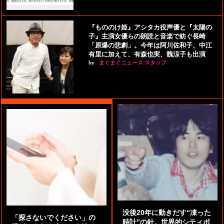
『もののけ姫』アシタカ役声優と『太陽の
子』主演女優らの朗読と音楽で紡ぐ長崎
「原爆の悲劇」。今年は阿川佐和子、中江
有里に加えて、有森也実、魏涼子も出演
by
まぐまぐニュース スタッフ
没後20年に動きだす“凍った
「探さないでください」の
時計”の針。世界的シティポ