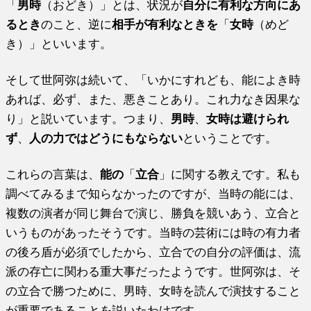
「
男時
（おどき）」とは、状況が
自分に有利な方向にあ
るとき
のこと、逆に
相手が有利なときを
「
女時
（めど
き）」といいます。
そして世阿弥は続いて、「いかにすれども、能によき時
あれば、必ず、また、悪きことあり。これ力なき因果な
り」と説いています。つまり、
男時
、
女時は避けられ
ず
、
人の力ではどうにもならない
ということです。
これらの言葉は、
能の
「
立合
」に関する教えです。私も
調べてみるまで知らなかったのですが、当時の能には、
複数の演者が同じ舞台で演じ、勝負を競いあう、立合と
いうものがあったそうです。当時の芸術には時の有力者
の後ろ盾が必須でしたから、立合での自分の評価は、流
派の存亡に関わる重大事だったようです。世阿弥は、そ
の立合で勝つために、男時、女時を読んで演技すること
が重要であることを説いたわけです。