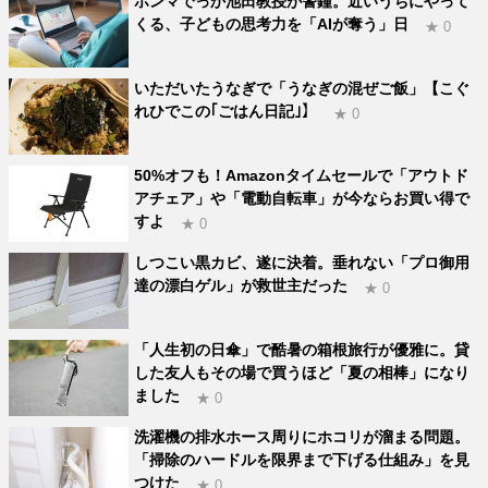
ホンマでっか池田教授が警鐘。近いうちにやって
くる、子どもの思考力を「AIが奪う」日
★ 0
いただいたうなぎで「うなぎの混ぜご飯」【こぐ
れひでこの｢ごはん日記｣】
★ 0
50%オフも！Amazonタイムセールで「アウトド
アチェア」や「電動自転車」が今ならお買い得で
すよ
★ 0
しつこい黒カビ、遂に決着。垂れない「プロ御用
達の漂白ゲル」が救世主だった
★ 0
「人生初の日傘」で酷暑の箱根旅行が優雅に。貸
した友人もその場で買うほど「夏の相棒」になり
ました
★ 0
洗濯機の排水ホース周りにホコリが溜まる問題。
「掃除のハードルを限界まで下げる仕組み」を見
つけた
★ 0