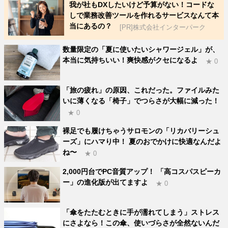
我が社もDXしたいけど予算がない！コードな
しで業務改善ツールを作れるサービスなんて本
当にあるの？
[PR]株式会社インターパーク
数量限定の「夏に使いたいシャワージェル」が、
本当に気持ちいい！爽快感がクセになるよ
★ 0
「旅の疲れ」の原因、これだった。ファイルみた
いに薄くなる「椅子」でつらさが大幅に減った！
★ 0
裸足でも履けちゃうサロモンの「リカバリーシュ
ーズ」にハマり中！ 夏のおでかけに快適なんだよ
ね〜
★ 0
2,000円台でPC音質アップ！ 「高コスパスピーカ
ー」の進化版が出てますよ
★ 0
「傘をたたむときに手が濡れてしまう」ストレス
にさよなら！この傘、使いづらさが全然ないんだ