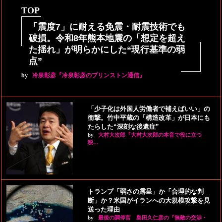
TOP
「震度7」に耐える免震・耐震技術でも
破損。令和8年熊本地震の「想定を超え
た揺れ」が明らかにした“現行基準の弱
点”
by
冷泉彰彦『冷泉彰彦のプリンストン通信』
「少子化は外国人労働者で補えばいい」の
衝撃。竹中平蔵の「構造改革」が日本にも
たらした“深刻な後遺症”
by
大村大次郎『大村大次郎の本音で役に立つ
税…
トランプ「弱さの露呈」か「合理的な判
断」か？米国がイランへの大規模攻撃を見
送った理由
by
最後の調停官 島田久仁彦の『無敵の交渉・