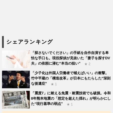
シェアランキング
「探さないでください」の手紙を自作自演する卑
怯な手口も。現役探偵が見抜いた「妻子を探すDV
夫」の依頼に潜む“本当の狙い”
★ 2
「少子化は外国人労働者で補えばいい」の衝撃。
竹中平蔵の「構造改革」が日本にもたらした“深刻
な後遺症”
★ 1
「震度7」に耐える免震・耐震技術でも破損。令和
8年熊本地震の「想定を超えた揺れ」が明らかにし
た“現行基準の弱点”
★ 1