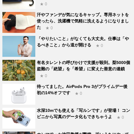
★ 0
汗やファンデが気になるキャップ。専用ネットを
使ったら、洗濯機で気軽に洗えるようになりまし
た
★ 0
「やりたいこと」がなくても大丈夫。仕事は「や
るべきこと」から道が開ける
★ 0
有名タレントの呼びかけで支援が殺到。梨5000個
盗難の「絶望」を「希望」に変えた善意の連鎖
★ 0
待ってました。AirPods Pro 3がプライムデー後
初の14%オフです
★ 0
水深10mでも使える「写ルンです」が登場！ コン
ビニから写真のデータ化もできちゃうよ
★ 0