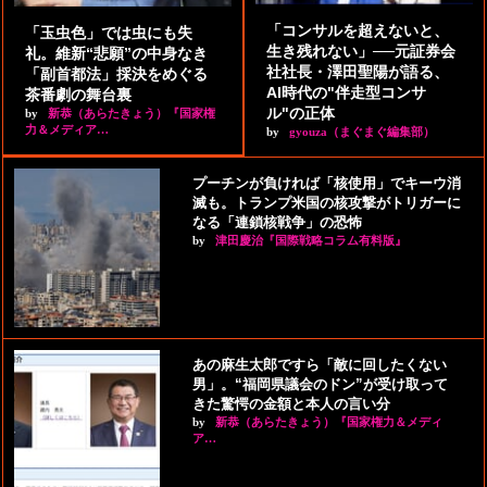
「コンサルを超えないと、
「玉虫色」では虫にも失
生き残れない」──元証券会
礼。維新“悲願”の中身なき
社社長・澤田聖陽が語る、
「副首都法」採決をめぐる
AI時代の"伴走型コンサ
茶番劇の舞台裏
ル"の正体
by
新恭（あらたきょう）『国家権
力＆メディア…
by
gyouza（まぐまぐ編集部）
プーチンが負ければ「核使用」でキーウ消
滅も。トランプ米国の核攻撃がトリガーに
なる「連鎖核戦争」の恐怖
by
津田慶治『国際戦略コラム有料版』
あの麻生太郎ですら「敵に回したくない
男」。“福岡県議会のドン”が受け取って
きた驚愕の金額と本人の言い分
by
新恭（あらたきょう）『国家権力＆メディ
ア…