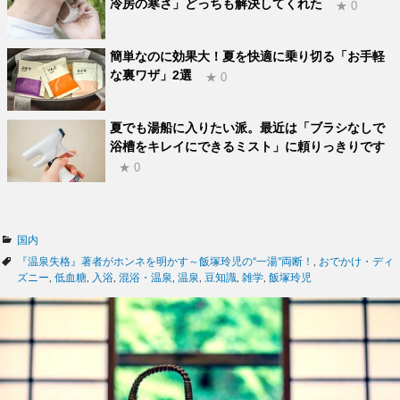
冷房の寒さ」どっちも解決してくれた
★ 0
簡単なのに効果大！夏を快適に乗り切る「お手軽
な裏ワザ」2選
★ 0
夏でも湯船に入りたい派。最近は「ブラシなしで
浴槽をキレイにできるミスト」に頼りっきりです
★ 0
カ
国内
テ
タ
『温泉失格』著者がホンネを明かす～飯塚玲児の“一湯”両断！
,
おでかけ・ディ
ゴ
グ
ズニー
,
低血糖
,
入浴
,
混浴・温泉
,
温泉
,
豆知識
,
雑学
,
飯塚玲児
リ
ー