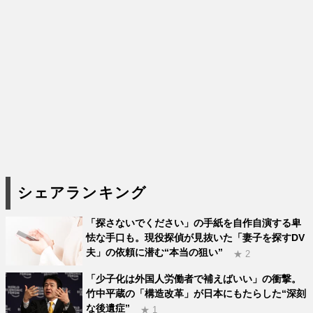
シェアランキング
「探さないでください」の手紙を自作自演する卑
怯な手口も。現役探偵が見抜いた「妻子を探すDV
夫」の依頼に潜む“本当の狙い”
★ 2
「少子化は外国人労働者で補えばいい」の衝撃。
竹中平蔵の「構造改革」が日本にもたらした“深刻
な後遺症”
★ 1