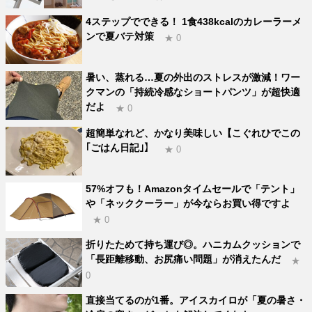
4ステップでできる！ 1食438kcalのカレーラーメ
ンで夏バテ対策
★ 0
暑い、蒸れる…夏の外出のストレスが激減！ワー
クマンの「持続冷感なショートパンツ」が超快適
だよ
★ 0
超簡単なれど、かなり美味しい【こぐれひでこの
｢ごはん日記｣】
★ 0
57%オフも！Amazonタイムセールで「テント」
や「ネッククーラー」が今ならお買い得ですよ
★ 0
折りたためて持ち運び◎。ハニカムクッションで
「長距離移動、お尻痛い問題」が消えたんだ
★
0
直接当てるのが1番。アイスカイロが「夏の暑さ・