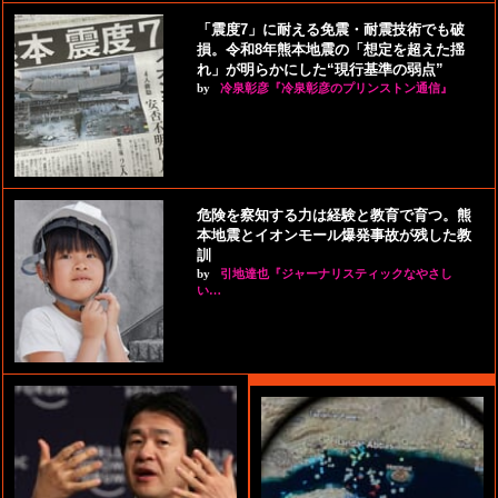
「震度7」に耐える免震・耐震技術でも破
損。令和8年熊本地震の「想定を超えた揺
れ」が明らかにした“現行基準の弱点”
by
冷泉彰彦『冷泉彰彦のプリンストン通信』
危険を察知する力は経験と教育で育つ。熊
本地震とイオンモール爆発事故が残した教
訓
by
引地達也『ジャーナリスティックなやさし
い…