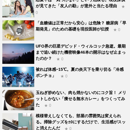
が見てきた「友人の勘」が意外と当たる理由
★
0
「血糖値は正常だから安心」は危険？ 糖尿病「早
期発見」のための基礎を現役医師が伝授
★ 0
UFO界の巨星デビッド・ウィルコック急逝。最期
まで追い続けた機密映像46本の開示はなぜ止まっ
たのか？
★ 0
被れば体感−15℃。夏の炎天下を乗り切る「冷感
ポンチョ」
★ 0
玉ねぎ炒めない、肉も焼かないのにコク旨！ メリ
ットしかない「痩せる無水カレー」をつくってみ
た
★ 0
模様替えしなくても、部屋の雰囲気は変えられ
る。掃除グッズを±0にするだけで、生活感がスッ
と消えたんだ
★ 0