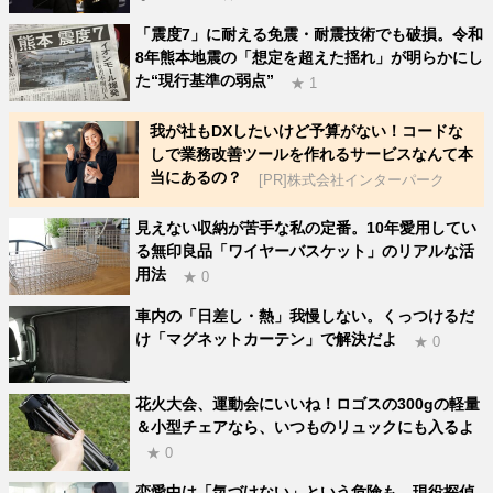
「震度7」に耐える免震・耐震技術でも破損。令和
8年熊本地震の「想定を超えた揺れ」が明らかにし
た“現行基準の弱点”
★ 1
我が社もDXしたいけど予算がない！コードな
しで業務改善ツールを作れるサービスなんて本
当にあるの？
[PR]株式会社インターパーク
見えない収納が苦手な私の定番。10年愛用してい
る無印良品「ワイヤーバスケット」のリアルな活
用法
★ 0
車内の「日差し・熱」我慢しない。くっつけるだ
け「マグネットカーテン」で解決だよ
★ 0
花火大会、運動会にいいね！ロゴスの300gの軽量
＆小型チェアなら、いつものリュックにも入るよ
★ 0
恋愛中は「気づけない」という危険も。現役探偵