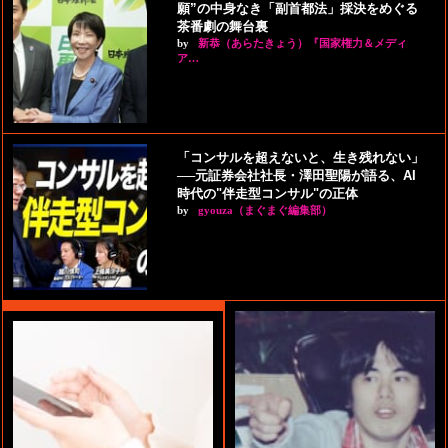
願”の中身なき「副首都法」採決をめぐる
茶番劇の舞台裏
by
新恭（あらたきょう）『国家権力＆メディ
ア…
「コンサルを超えないと、生き残れない」
──元証券会社社長・澤田聖陽が語る、AI
時代の"伴走型コンサル"の正体
by
gyouza（まぐまぐ編集部）