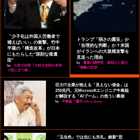
「少子化は外国人労働者で
トランプ「弱さの露呈」か
補えばいい」の衝撃。竹中
「合理的な判断」か？米国
平蔵の「構造改革」が日本
がイランへの大規模攻撃を
にもたらした“深刻な後遺
見送った理由
症”
by
最後の調停官 島田久仁彦の
by
大村大次郎『大村大次郎の本音
『無敵の交渉・…
で役に立つ税…
巨大IT企業が抱える「見えない借金」は
250兆円。元Microsoftエンジニア中島聡
が解説する「AIブーム」の危うい裏側
by
中島聡『週刊 Life is beaut…
「玉虫色」では虫にも失礼。維新“悲