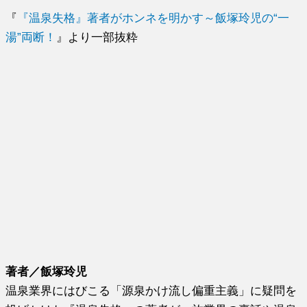
『
『温泉失格』著者がホンネを明かす～飯塚玲児の“一
湯”両断！
』より一部抜粋
著者／飯塚玲児
温泉業界にはびこる「源泉かけ流し偏重主義」に疑問を