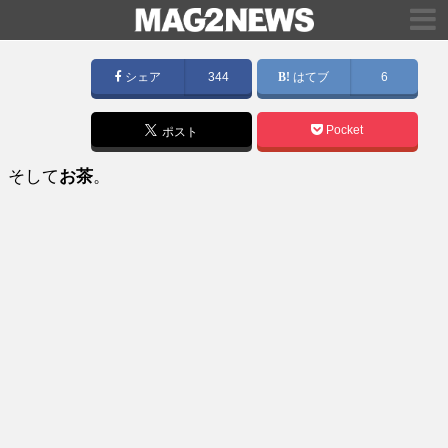
シェア
344
はてブ
6
Pocket
ポスト
そして
お茶
。