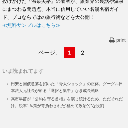
投げかけた『温泉失格』の著者が、旅業界の裏話や温泉
にまつわる問題点、本当に信用していい名湯名宿ガイ
ド、プロならではの旅行術などを大公開！
≪無料サンプルはこちら≫
print
ページ:
固
1
固
2
,
定
定
いま読まれてます
ペ
ペ
円安と国債急落を招いた「骨太ショック」の正体。グーグル日
ー
ー
本法人元社長が斬る「選択と集中」なき成長戦略
ジ
ジ
高市早苗が「公約を守る首相」を演じ続けるため、ただそれだ
け。税率1％策が背負わされた“極めて政治的”な役割