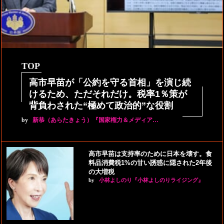
TOP
高市早苗が「公約を守る首相」を演じ続
けるため、ただそれだけ。税率1％策が
背負わされた“極めて政治的”な役割
by
新恭（あらたきょう）『国家権力＆メディア…
高市早苗は支持率のために日本を壊す。食
料品消費税1%の甘い誘惑に隠された2年後
の大増税
by
小林よしのり『小林よしのりライジング』