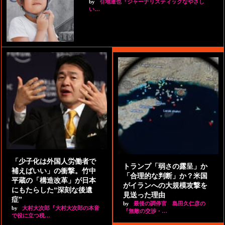
by
引地達也『ジャーナリスティックなやさし
い…
「少子化は外国人労働者で
トランプ「弱さの露呈」か
補えばいい」の衝撃。竹中
「合理的な判断」か？米国
平蔵の「構造改革」が日本
がイランへの大規模攻撃を
にもたらした“深刻な後遺
見送った理由
症”
by
最後の調停官 島田久仁彦の
by
大村大次郎『大村大次郎の本音
『無敵の交渉・…
で役に立つ税…