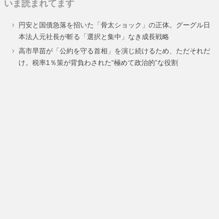
いま読まれてます
ペ
ペ
ペ
円安と国債急落を招いた「骨太ショック」の正体。グーグル日
ー
ー
ー
本法人元社長が斬る「選択と集中」なき成長戦略
ジ
ジ
ジ
高市早苗が「公約を守る首相」を演じ続けるため、ただそれだ
け。税率1％策が背負わされた“極めて政治的”な役割