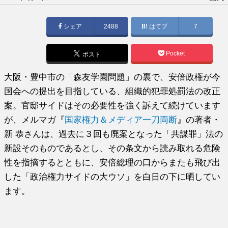
稿
日:
シェア
2488
はてブ
7
Pocket
ポスト
大阪・豊中市の「森友学園問題」の裏で、安倍政権が今
国会への提出を目指している、組織的犯罪処罰法の改正
案。官邸サイドはその必要性を強く訴えて続けています
が、メルマガ『
国家権力＆メディア一刀両断
』の著者・
新 恭さんは、過去に３回も廃案となった「共謀罪」法の
新設そのものであるとし、その条文から読み取れる危険
性を指摘するとともに、安倍総理の口からまたも飛び出
した「政治権力サイドの大ウソ」を白日の下に晒してい
ます。