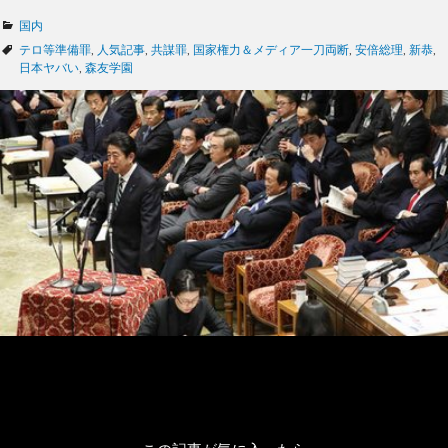
カ
国内
テ
タ
テロ等準備罪
,
人気記事
,
共謀罪
,
国家権力＆メディア一刀両断
,
安倍総理
,
新恭
,
ゴ
グ
日本ヤバい
,
森友学園
リ
ー