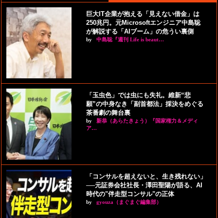
巨大IT企業が抱える「見えない借金」は
250兆円。元Microsoftエンジニア中島聡
が解説する「AIブーム」の危うい裏側
by
中島聡『週刊 Life is beaut…
「玉虫色」では虫にも失礼。維新“悲
願”の中身なき「副首都法」採決をめぐる
茶番劇の舞台裏
by
新恭（あらたきょう）『国家権力＆メディ
ア…
「コンサルを超えないと、生き残れない」
──元証券会社社長・澤田聖陽が語る、AI
時代の"伴走型コンサル"の正体
by
gyouza（まぐまぐ編集部）