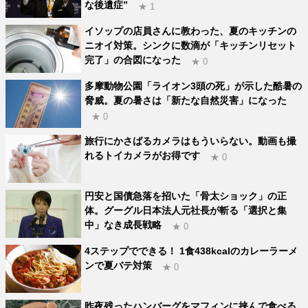
な後遺症”
★ 1
イソップの店員さんに教わった、夏のキッチンの
ニオイ対策。シンクに数滴が「キッチンリセット
完了」の合図になった
★ 0
多摩動物公園「ライオン3頭の死」が示した酷暑の
脅威。夏の暑さは「新たな自然災害」になった
★ 0
旅行にかさばるカメラはもういらない。動画も撮
れるトイカメラがお得です
★ 0
円安と国債急落を招いた「骨太ショック」の正
体。グーグル日本法人元社長が斬る「選択と集
中」なき成長戦略
★ 0
4ステップでできる！ 1食438kcalのカレーラーメ
ンで夏バテ対策
★ 0
昨夜残ったハンバーグをマフィンに挟んで食べる