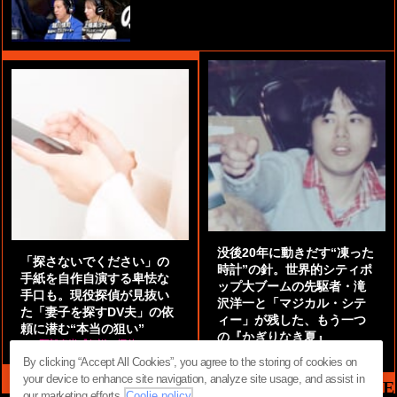
没後20年に動きだす“凍った
「探さないでください」の
時計”の針。世界的シティポ
手紙を自作自演する卑怯な
ップ大ブームの先駆者・滝
手口も。現役探偵が見抜い
沢洋一と「マジカル・シテ
た「妻子を探すDV夫」の依
ィー」が残した、もう一つ
頼に潜む“本当の狙い”
の『かぎりなき夏』
by
阿部泰尚『伝説の探偵』
by
都鳥 流星
By clicking “Accept All Cookies”, you agree to the storing of cookies on
your device to enhance site navigation, analyze site usage, and assist in
MAG2 NEWS HEADLINE
our marketing efforts.
Coolie policy