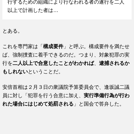
行するための組織により行なわれる者の遂行を二人
以上で計画した者は…
とある。
これを専門家は「
構成要件
」と呼ぶ。構成要件を満たせ
ば、強制捜査に着手できるのだ。つまり、対象犯罪の実
行を
二人以上で合意したことがわかれば
、
逮捕されるか
もしれない
ということだ。
安倍首相は２月３日の衆議院予算委員会で、逢坂誠二議
員に対し「犯罪を行う合意に加え、
実行準備行為が行わ
れた場合にはじめて処罰される
」と国会で答弁した。