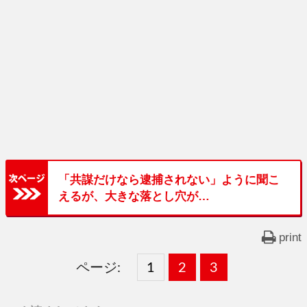
「共謀だけなら逮捕されない」ように聞こ
えるが、大きな落とし穴が…
print
ページ:
固
1
固
2
,
固
3
,
定
定
定