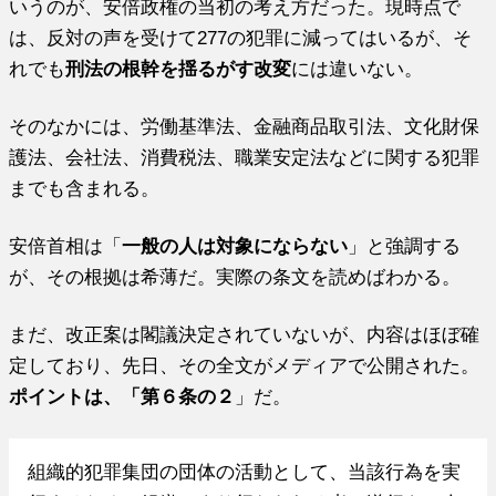
いうのが、安倍政権の当初の考え方だった。現時点で
は、反対の声を受けて277の犯罪に減ってはいるが、そ
れでも
刑法の根幹を揺るがす改変
には違いない。
そのなかには、労働基準法、金融商品取引法、文化財保
護法、会社法、消費税法、職業安定法などに関する犯罪
までも含まれる。
安倍首相は「
一般の人は対象にならない
」と強調する
が、その根拠は希薄だ。実際の条文を読めばわかる。
まだ、改正案は閣議決定されていないが、内容はほぼ確
定しており、先日、その全文がメディアで公開された。
ポイントは、「第６条の２
」だ。
組織的犯罪集団の団体の活動として、当該行為を実