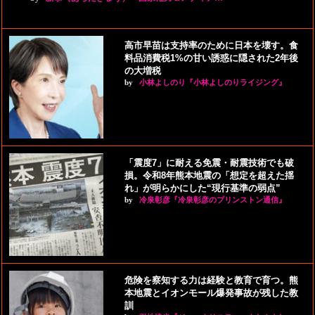
高市早苗は支持率のために日本を壊す。食
料品消費税1%の甘い誘惑に隠された2年後
の大増税
by
小林よしのり『小林よしのりライジング』
「震度7」に耐える免震・耐震技術でも破
損。令和8年熊本地震の「想定を超えた揺
れ」が明らかにした“現行基準の弱点”
by
冷泉彰彦『冷泉彰彦のプリンストン通信』
危険を察知する力は経験と教育で育つ。熊
本地震とイオンモール爆発事故が残した教
訓