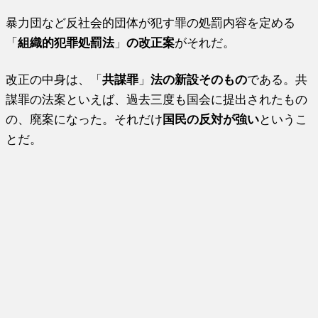
暴力団など反社会的団体が犯す罪の処罰内容を定める
「
組織的犯罪処罰法
」
の改正案
がそれだ。
改正の中身は、「
共謀罪
」
法の新設そのもの
である。共
謀罪の法案といえば、過去三度も国会に提出されたもの
の、廃案になった。それだけ
国民の反対が強い
というこ
とだ。