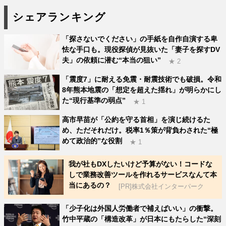
シェアランキング
「探さないでください」の手紙を自作自演する卑
怯な手口も。現役探偵が見抜いた「妻子を探すDV
夫」の依頼に潜む“本当の狙い”
★ 2
「震度7」に耐える免震・耐震技術でも破損。令和
8年熊本地震の「想定を超えた揺れ」が明らかにし
た“現行基準の弱点”
★ 1
高市早苗が「公約を守る首相」を演じ続けるた
め、ただそれだけ。税率1％策が背負わされた“極
めて政治的”な役割
★ 1
我が社もDXしたいけど予算がない！コードな
しで業務改善ツールを作れるサービスなんて本
当にあるの？
[PR]株式会社インターパーク
「少子化は外国人労働者で補えばいい」の衝撃。
竹中平蔵の「構造改革」が日本にもたらした“深刻