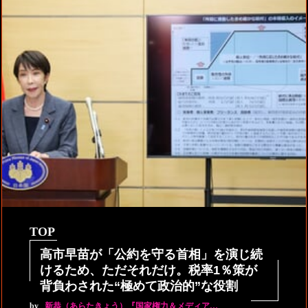
TOP
高市早苗が「公約を守る首相」を演じ続
けるため、ただそれだけ。税率1％策が
背負わされた“極めて政治的”な役割
by
新恭（あらたきょう）『国家権力＆メディア…