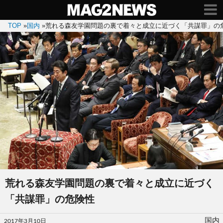
TOP
»
国内
»
荒れる森友学園問題の裏で着々と成立に近づく「共謀罪」の
荒れる森友学園問題の裏で着々と成立に近づく
「共謀罪」の危険性
投
国内
2017年3月10日