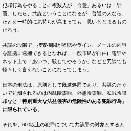
犯罪行為をやることに複数人が「合意」あるいは「計
画」したら、共謀ということになるが、普通の人なら、
たとえ一時的に気持ちが高まっても、思いとどまるもの
だろう。
共謀の段階で、捜査機関が盗聴やライン、メールの内容
を証拠に逮捕できるとなれば、一般市民が自由に電話や
ネット上で「あいつ、殺してやろうか」などと冗談でも
軽々しく言えないことになってしまう。
日本の刑法は、原則として既遂処罰であり、共謀のたぐ
いで処罰されるのは内乱陰謀罪、外患陰謀罪、私戦陰謀
罪など「
特別重大な法益侵害の危険性のある犯罪行為
」
に限られている
。
それを、600以上の犯罪について共謀罪の対象とすると