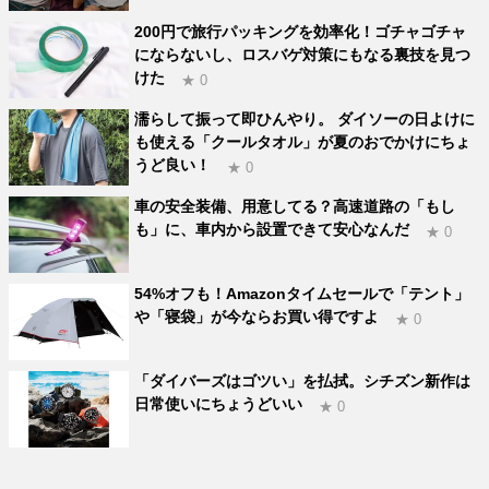
200円で旅行パッキングを効率化！ゴチャゴチャ
にならないし、ロスバゲ対策にもなる裏技を見つ
けた
★ 0
濡らして振って即ひんやり。 ダイソーの日よけに
も使える「クールタオル」が夏のおでかけにちょ
うど良い！
★ 0
車の安全装備、用意してる？高速道路の「もし
も」に、車内から設置できて安心なんだ
★ 0
54%オフも！Amazonタイムセールで「テント」
や「寝袋」が今ならお買い得ですよ
★ 0
「ダイバーズはゴツい」を払拭。シチズン新作は
日常使いにちょうどいい
★ 0