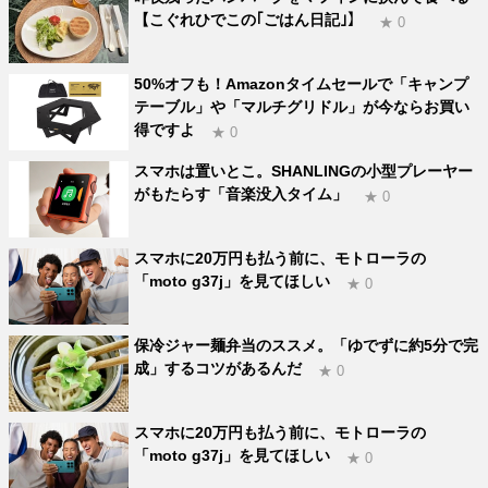
【こぐれひでこの｢ごはん日記｣】
★ 0
50%オフも！Amazonタイムセールで「キャンプ
テーブル」や「マルチグリドル」が今ならお買い
得ですよ
★ 0
スマホは置いとこ。SHANLINGの小型プレーヤー
がもたらす「音楽没入タイム」
★ 0
スマホに20万円も払う前に、モトローラの
「moto g37j」を見てほしい
★ 0
保冷ジャー麺弁当のススメ。「ゆでずに約5分で完
成」するコツがあるんだ
★ 0
スマホに20万円も払う前に、モトローラの
「moto g37j」を見てほしい
★ 0