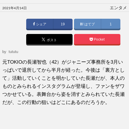
投
エンタメ
2021年4月14日
稿
日:
シェア
19
はてブ
1
Pocket
ポスト
by tututu
元TOKIOの長瀬智也（42）がジャニーズ事務所を3月い
っぱいで退所してから半月が経った。今後は「裏方とし
て」活動していくことを明かしていた長瀬だが、本人の
ものとみられるインスタグラムが登場し、ファンをザワ
つかせている。表舞台から姿を消すとみられていた長瀬
だが、この行動の狙いはどこにあるのだろうか。