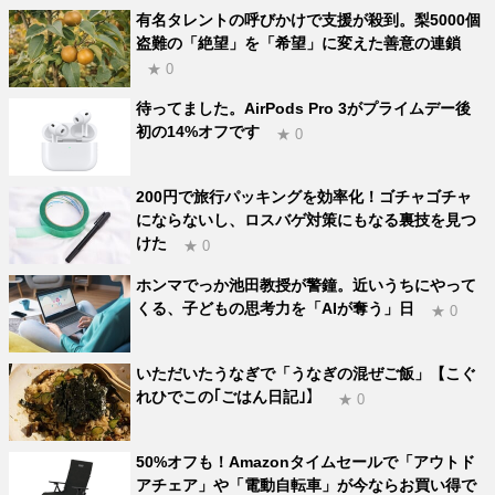
有名タレントの呼びかけで支援が殺到。梨5000個
盗難の「絶望」を「希望」に変えた善意の連鎖
★ 0
待ってました。AirPods Pro 3がプライムデー後
初の14%オフです
★ 0
200円で旅行パッキングを効率化！ゴチャゴチャ
にならないし、ロスバゲ対策にもなる裏技を見つ
けた
★ 0
ホンマでっか池田教授が警鐘。近いうちにやって
くる、子どもの思考力を「AIが奪う」日
★ 0
いただいたうなぎで「うなぎの混ぜご飯」【こぐ
れひでこの｢ごはん日記｣】
★ 0
50%オフも！Amazonタイムセールで「アウトド
アチェア」や「電動自転車」が今ならお買い得で