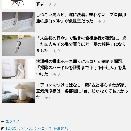
すよ
★ 0
しつこい黒カビ、遂に決着。垂れない「プロ御用
達の漂白ゲル」が救世主だった
★ 0
「人生初の日傘」で酷暑の箱根旅行が優雅に。貸
した友人もその場で買うほど「夏の相棒」になり
ました
★ 0
洗濯機の排水ホース周りにホコリが溜まる問題。
「掃除のハードルを限界まで下げる仕組み」を見
つけた
★ 0
エアコンをつけっぱなし、猫2匹と暮らすわが家。
空気清浄機は「各部屋に1台」じゃなくてもよかっ
た
★ 0
カ
エンタメ
テ
タ
TOKIO
,
アイドル
,
ジャニーズ
,
長瀬智也