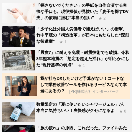
「探さないでください」の手紙を自作自演する卑
怯な手口も。現役探偵が見抜いた「妻子を探すDV
夫」の依頼に潜む“本当の狙い”
★ 2
「少子化は外国人労働者で補えばいい」の衝撃。
竹中平蔵の「構造改革」が日本にもたらした“深刻
な後遺症”
★ 1
「震度7」に耐える免震・耐震技術でも破損。令和
8年熊本地震の「想定を超えた揺れ」が明らかにし
た“現行基準の弱点”
★ 1
我が社もDXしたいけど予算がない！コードな
しで業務改善ツールを作れるサービスなんて本
当にあるの？
[PR]株式会社インターパーク
数量限定の「夏に使いたいシャワージェル」が、
本当に気持ちいい！爽快感がクセになるよ
★ 0
「旅の疲れ」の原因、これだった。ファイルみた