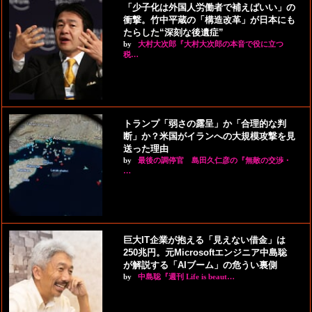
「少子化は外国人労働者で補えばいい」の
衝撃。竹中平蔵の「構造改革」が日本にも
たらした“深刻な後遺症”
by
大村大次郎『大村大次郎の本音で役に立つ
税…
トランプ「弱さの露呈」か「合理的な判
断」か？米国がイランへの大規模攻撃を見
送った理由
by
最後の調停官 島田久仁彦の『無敵の交渉・
…
巨大IT企業が抱える「見えない借金」は
250兆円。元Microsoftエンジニア中島聡
が解説する「AIブーム」の危うい裏側
by
中島聡『週刊 Life is beaut…