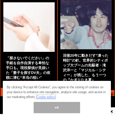
没後20年に動きだす“凍った
「探さないでください」の
時計”の針。世界的シティポ
手紙を自作自演する卑怯な
ップ大ブームの先駆者・滝
手口も。現役探偵が見抜い
沢洋一と「マジカル・シテ
た「妻子を探すDV夫」の依
ィー」が残した、もう一つ
頼に潜む“本当の狙い”
の『かぎりなき夏』
by
阿部泰尚『伝説の探偵』
by
都鳥 流星
By clicking “Accept All Cookies”, you agree to the storing of cookies on
your device to enhance site navigation, analyze site usage, and assist in
MAG2 NEWS HEADLINE
our marketing efforts.
Coolie policy
ok
×
ページ内の商標は全て商標権者に属します。無断転載を禁じます。 ©