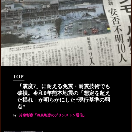
TOP
「震度7」に耐える免震・耐震技術でも
破損。令和8年熊本地震の「想定を超え
た揺れ」が明らかにした“現行基準の弱
点”
by
冷泉彰彦『冷泉彰彦のプリンストン通信』