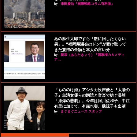
by
津田慶治『国際戦略コラム有料版』
あの麻生太郎ですら「敵に回したくない
男」。“福岡県議会のドン”が受け取って
きた驚愕の金額と本人の言い分
by
新恭（あらたきょう）『国家権力＆メディ
ア…
『もののけ姫』アシタカ役声優と『太陽の
子』主演女優らの朗読と音楽で紡ぐ長崎
「原爆の悲劇」。今年は阿川佐和子、中江
有里に加えて、有森也実、魏涼子も出演
by
まぐまぐニュース スタッフ