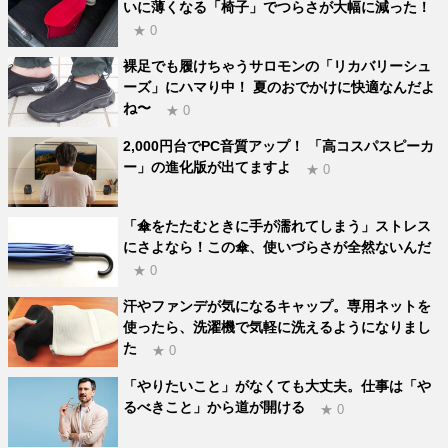
いに薄くなる「椅子」でつらさが大幅に減った！
★ 0
裸足でも履けちゃうサロモンの「リカバリーシュ
ーズ」にハマり中！ 夏のおでかけに快適なんだよ
ね〜
★ 0
2,000円台でPC音質アップ！ 「高コスパスピーカ
ー」の進化版が出てますよ
★ 0
「傘をたたむときに手が濡れてしまう」ストレス
にさよなら！この傘、使いづらさが全然ないんだ
★ 0
汗やファンデが気になるキャップ。専用ネットを
使ったら、洗濯機で気軽に洗えるようになりまし
た
★ 0
「やりたいこと」がなくても大丈夫。仕事は「や
るべきこと」から道が開ける
★ 0