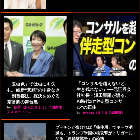
「コンサルを超えないと、
「玉虫色」では虫にも失
生き残れない」──元証券会
礼。維新“悲願”の中身なき
社社長・澤田聖陽が語る、
「副首都法」採決をめぐる
AI時代の"伴走型コンサ
茶番劇の舞台裏
ル"の正体
by
新恭（あらたきょう）『国家権
力＆メディア…
by
gyouza（まぐまぐ編集部）
プーチンが負ければ「核使用」でキーウ消
滅も。トランプ米国の核攻撃がトリガーに
なる「連鎖核戦争」の恐怖