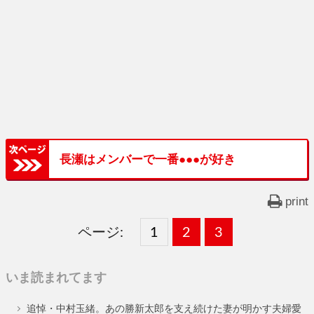
長瀬はメンバーで一番●●●が好き
print
ページ:
固
1
固
2
,
固
3
,
定
定
定
いま読まれてます
ペ
ペ
ペ
追悼・中村玉緒。あの勝新太郎を支え続けた妻が明かす夫婦愛