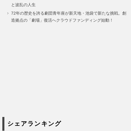
ー
ー
ー
と波乱の人生
ジ
ジ
ジ
72年の歴史を誇る劇団青年座が新天地・池袋で新たな挑戦。創
造拠点の「劇場」復活へクラウドファンディング始動！
シェアランキング