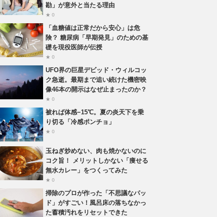
勘」が意外と当たる理由
★ 0
「血糖値は正常だから安心」は危
険？ 糖尿病「早期発見」のための基
礎を現役医師が伝授
★ 0
UFO界の巨星デビッド・ウィルコッ
ク急逝。最期まで追い続けた機密映
像46本の開示はなぜ止まったのか？
★ 0
被れば体感−15℃。夏の炎天下を乗
り切る「冷感ポンチョ」
★ 0
玉ねぎ炒めない、肉も焼かないのに
コク旨！ メリットしかない「痩せる
無水カレー」をつくってみた
★ 0
掃除のプロが作った「不思議なパッ
ド」がすごい！風呂床の落ちなかっ
た蓄積汚れをリセットできた