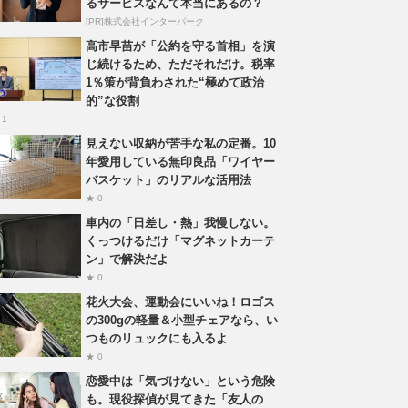
るサービスなんて本当にあるの？
[PR]株式会社インターパーク
高市早苗が「公約を守る首相」を演
じ続けるため、ただそれだけ。税率
1％策が背負わされた“極めて政治
的”な役割
 1
見えない収納が苦手な私の定番。10
年愛用している無印良品「ワイヤー
バスケット」のリアルな活用法
★ 0
車内の「日差し・熱」我慢しない。
くっつけるだけ「マグネットカーテ
ン」で解決だよ
★ 0
花火大会、運動会にいいね！ロゴス
の300gの軽量＆小型チェアなら、い
つものリュックにも入るよ
★ 0
恋愛中は「気づけない」という危険
も。現役探偵が見てきた「友人の