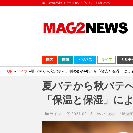
第一線の専門家たちがニッポンに「なぜ？」を問いかける
国内
国際
ビジネス
ライフ
カルチ
TOP
»
ライフ
»
夏バテから秋バテへ。鍼灸師が教える「保温と保湿」によ
夏バテから秋バテ
「保温と保湿」に
2021.09.13
by
ライフ
のぶ先生『鍼灸師