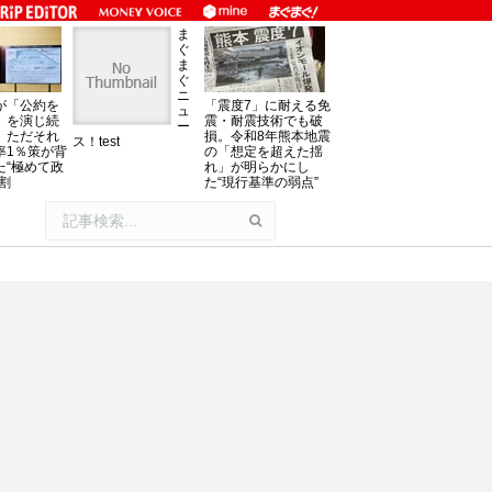
ま
ぐ
ま
ぐ
ニ
が「公約を
「震度7」に耐える免
ュ
」を演じ続
震・耐震技術でも破
ー
、ただそれ
損。令和8年熊本地震
ス！test
率1％策が背
の「想定を超えた揺
た“極めて政
れ」が明らかにし
割
た“現行基準の弱点”