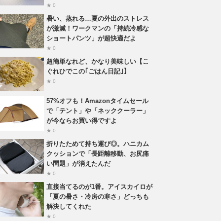
★ 0
暑い、蒸れる…夏の外出のストレス
が激減！ワークマンの「持続冷感な
ショートパンツ」が超快適だよ
★ 0
超簡単なれど、かなり美味しい【こ
ぐれひでこの｢ごはん日記｣】
★ 0
57%オフも！Amazonタイムセール
で「テント」や「ネッククーラー」
が今ならお買い得ですよ
★ 0
折りたためて持ち運び◎。ハニカム
クッションで「長距離移動、お尻痛
い問題」が消えたんだ
★ 0
直接当てるのが1番。アイスカイロが
「夏の暑さ・冷房の寒さ」どっちも
解決してくれた
★ 0