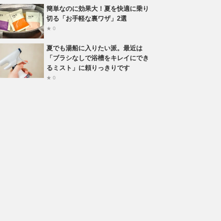
簡単なのに効果大！夏を快適に乗り
切る「お手軽な裏ワザ」2選
★ 0
夏でも湯船に入りたい派。最近は
「ブラシなしで浴槽をキレイにでき
るミスト」に頼りっきりです
★ 0