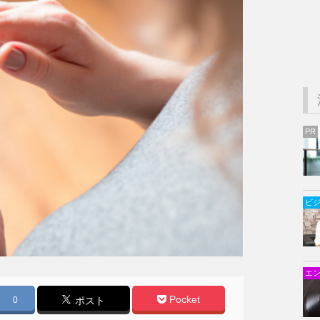
PR
ビ
エ
Pocket
0
ポスト