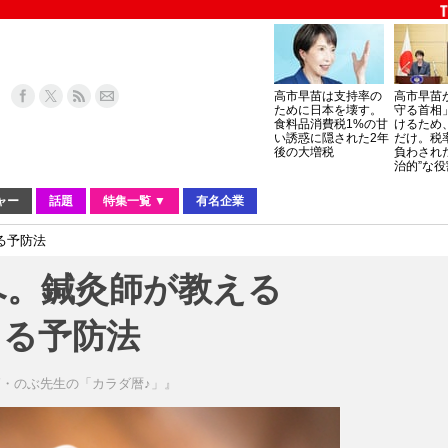
高市早苗は支持率の
高市早苗
ために日本を壊す。
守る首相
食料品消費税1%の甘
けるため
い誘惑に隠された2年
だけ。税
後の大増税
負わされ
治的”な役
ャー
話題
特集一覧 ▼
有名企業
る予防法
へ。鍼灸師が教える
よる予防法
・のぶ先生の「カラダ暦♪」』