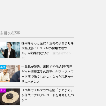
注目の記事
採用をもっと楽に！選考の歩留まりを
大幅改善「LINE×AIの採用管理ツー
ル」が効果的なワケ
（株式会社アイシ
ス）
中島聡が警告。米国で初任給2千万円
ジネス
だった情報工学の新卒生がファストフ
ード店で働くしかなくなった現状から
学ぶべきこと
IT企業でメルマガの老舗「まぐまぐ」
ンタメ
が何故アナログレコードを発売したの
か？