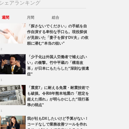
シェアランキング
週間
月間
総合
「探さないでください」の手紙を自
作自演する卑怯な手口も。現役探偵
が見抜いた「妻子を探すDV夫」の依
頼に潜む“本当の狙い”
 2
「少子化は外国人労働者で補えばい
い」の衝撃。竹中平蔵の「構造改
革」が日本にもたらした“深刻な後遺
症”
 1
「震度7」に耐える免震・耐震技術で
も破損。令和8年熊本地震の「想定を
超えた揺れ」が明らかにした“現行基
準の弱点”
 1
我が社もDXしたいけど予算がない！
コードなしで業務改善ツールを作れ