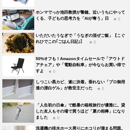
ホンマでっか池田教授が警鐘。近いうちにやって
くる、子どもの思考力を「AIが奪う」日
★ 0
いただいたうなぎで「うなぎの混ぜご飯」【こぐ
れひでこの｢ごはん日記｣】
★ 0
50%オフも！Amazonタイムセールで「アウトド
アチェア」や「電動自転車」が今ならお買い得で
すよ
★ 0
しつこい黒カビ、遂に決着。垂れない「プロ御用
達の漂白ゲル」が救世主だった
★ 0
「人生初の日傘」で酷暑の箱根旅行が優雅に。貸
した友人もその場で買うほど「夏の相棒」になり
ました
★ 0
洗濯機の排水ホース周りにホコリが溜まる問題。