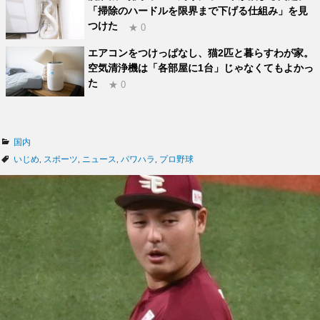
「掃除のハードルを限界まで下げる仕組み」を見
つけた
★ 0
エアコンをつけっぱなし、猫2匹と暮らすわが家。
空気清浄機は「各部屋に1台」じゃなくてもよかっ
た
★ 0
カ
国内
テ
タ
いじめ
,
スポーツ
,
ニュース
,
パワハラ
,
プロ野球
ゴ
グ
リ
ー