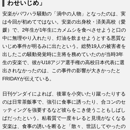
わせいじめ」
安楽がパワハラ騒動の「渦中の人物」となったのは、実
は今回が初めてではない。安楽の出身校・済美高校（愛
媛）で、2年生が1年生にカメムシを食べさせようと口の
中に無理やり入れたり、灯油を飲ませようとする悪質な
いじめ事件が明るみに出たという。総勢19人の被害者を
出したこの騒動発覚時に主将を務めていたのが当時3年
生の安楽で、彼がU18アジア選手権の高校日本代表に選
出されなかったのは、この事件の影響が大きかったと
FRIDAYが伝えている。
日刊ゲンダイによれば、後輩を小突いたり蹴ったりする
のは日常茶飯事で、強引に食事に誘ったり、合コンのセ
ッティングを強要するなど彼らをこき使うこともしばし
ばだったという。粘着質で一度キレると見境がなくなる
安楽は、食事の誘いを断ると「散々、世話してやったの