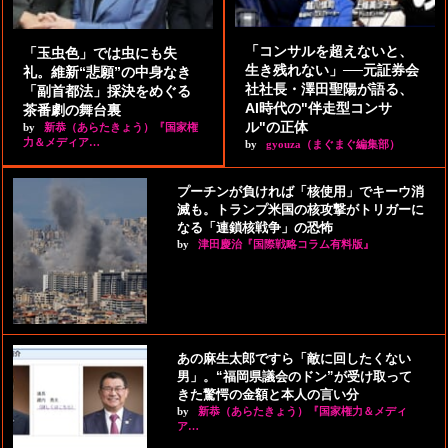
「コンサルを超えないと、
「玉虫色」では虫にも失
生き残れない」──元証券会
礼。維新“悲願”の中身なき
社社長・澤田聖陽が語る、
「副首都法」採決をめぐる
AI時代の"伴走型コンサ
茶番劇の舞台裏
ル"の正体
by
新恭（あらたきょう）『国家権
力＆メディア…
by
gyouza（まぐまぐ編集部）
プーチンが負ければ「核使用」でキーウ消
滅も。トランプ米国の核攻撃がトリガーに
なる「連鎖核戦争」の恐怖
by
津田慶治『国際戦略コラム有料版』
あの麻生太郎ですら「敵に回したくない
男」。“福岡県議会のドン”が受け取って
きた驚愕の金額と本人の言い分
by
新恭（あらたきょう）『国家権力＆メディ
ア…