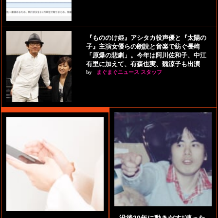
『もののけ姫』アシタカ役声優と『太陽の
子』主演女優らの朗読と音楽で紡ぐ長崎
「原爆の悲劇」。今年は阿川佐和子、中江
有里に加えて、有森也実、魏涼子も出演
by
まぐまぐニュース スタッフ