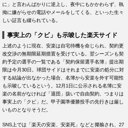
に」と言わんばかりに逆上し、夜中にもかかわらず、執
拗に嫌がらせの電話やメールをしてくる、といった生々
しい証言も綴られている。
事実上の「クビ」も示唆した楽天サイド
上述のように現在、安楽は自宅待機を命じられ、契約更
改交渉の無期限延期措置を受けている。翌シーズンも契
約予定の選手の一覧である「契約保留選手名簿」提出期
限は今月30日。球団サイドはそれまでに安楽の処分に対
する結論が出なかった場合、名簿から安楽を外す可能性
も示唆しているという。12月1日に公示される名簿に安
楽の名前がなければ「退団」扱いで自由契約、つまりは
事実上の「クビ」だ。甲子園準優勝投手の先行きは厳し
いものとなりそうだ。
SNS上では「楽天の安楽、安楽死」などと揶揄され、27