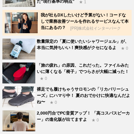
た“現行基準の弱点”
★ 1
我が社もDXしたいけど予算がない！コードな
しで業務改善ツールを作れるサービスなんて本
当にあるの？
[PR]株式会社インターパーク
数量限定の「夏に使いたいシャワージェル」が、
本当に気持ちいい！爽快感がクセになるよ
★ 0
「旅の疲れ」の原因、これだった。ファイルみた
いに薄くなる「椅子」でつらさが大幅に減った！
★ 0
裸足でも履けちゃうサロモンの「リカバリーシュ
ーズ」にハマり中！ 夏のおでかけに快適なんだよ
ね〜
★ 0
2,000円台でPC音質アップ！ 「高コスパスピーカ
ー」の進化版が出てますよ
★ 0