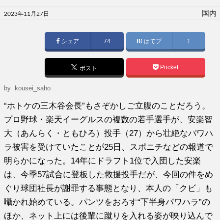
投
国内
2023年11月27日
稿
日:
シェア
74
はてブ
1
Pocket
ポスト
by kousei_saho
“ホトケの三木谷会長”もさぞかしご立腹のことだろう。
プロ野球・楽天イーグルスの複数の若手選手が、安楽智
大（あんらく・ともひろ）投手（27）から壮絶なパワハ
ラ被害を受けていたことが25日、スポニチなどの報道で
明らかになった。14年にドラフト1位で入団した安楽
は、今季57試合に登板した救援投手だが、今回の件をめ
ぐり球団社長が謝罪する事態となり、本人の「クビ」も
囁かれ始めている。パンツをおろす“下半身パワハラ”の
ほか、ネット上には後輩に蹴りを入れる姿が映り込んで