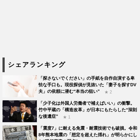
シェアランキング
「探さないでください」の手紙を自作自演する卑
怯な手口も。現役探偵が見抜いた「妻子を探すDV
夫」の依頼に潜む“本当の狙い”
★ 2
「少子化は外国人労働者で補えばいい」の衝撃。
竹中平蔵の「構造改革」が日本にもたらした“深刻
な後遺症”
★ 1
「震度7」に耐える免震・耐震技術でも破損。令和
8年熊本地震の「想定を超えた揺れ」が明らかにし