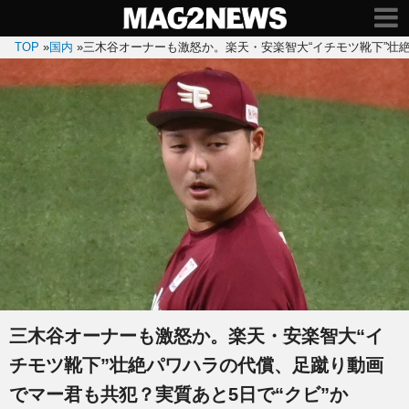
TOP
»
国内
»
三木谷オーナーも激怒か。楽天・安楽智大“イチモツ靴下”壮
三木谷オーナーも激怒か。楽天・安楽智大“イ
チモツ靴下”壮絶パワハラの代償、足蹴り動画
でマー君も共犯？実質あと5日で“クビ”か