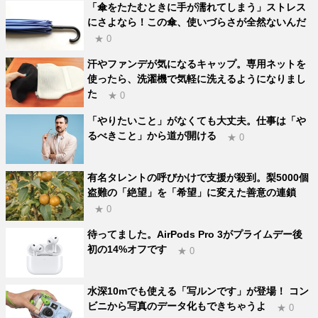
「傘をたたむときに手が濡れてしまう」ストレス
にさよなら！この傘、使いづらさが全然ないんだ
★ 0
汗やファンデが気になるキャップ。専用ネットを
使ったら、洗濯機で気軽に洗えるようになりまし
た
★ 0
「やりたいこと」がなくても大丈夫。仕事は「や
るべきこと」から道が開ける
★ 0
有名タレントの呼びかけで支援が殺到。梨5000個
盗難の「絶望」を「希望」に変えた善意の連鎖
★ 0
待ってました。AirPods Pro 3がプライムデー後
初の14%オフです
★ 0
水深10mでも使える「写ルンです」が登場！ コン
ビニから写真のデータ化もできちゃうよ
★ 0