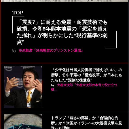
TOP
「震度7」に耐える免震・耐震技術でも
破損。令和8年熊本地震の「想定を超え
た揺れ」が明らかにした“現行基準の弱
点”
by
冷泉彰彦『冷泉彰彦のプリンストン通信』
「少子化は外国人労働者で補えばいい」の
衝撃。竹中平蔵の「構造改革」が日本にも
たらした“深刻な後遺症”
by
大村大次郎『大村大次郎の本音で役に立つ
税…
トランプ「弱さの露呈」か「合理的な判
断」か？米国がイランへの大規模攻撃を見
送った理由