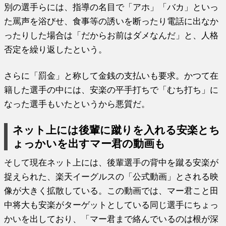
別の選手らには、指導の名目で「アホ」「バカ」といっ
た罵声を浴びせ、食事等の誘いを断ったり電話に出なか
ったりした場合は「だからお前はダメなんだ」と、人格
否定を繰り返したという。
さらに「罰金」と称して金銭の支払いも要求。かつて在
籍した選手の中には、安楽の平手打ちで「むち打ち」に
なった選手もいたというから悪質だ。
ネット上には後輩に蹴りを入れる安楽とち
ょっかいを出すマー君の動画も
そして現在ネット上には、後輩選手の背中を蹴る安楽が
捉えられた、楽天イーグルスの「公式動画」とされる映
像が大きく拡散している。この動画では、マー君こと田
中将大も安楽がターゲットとしている同じ選手にちょっ
かいを出しており、「マー君まで絡んでいるのは根が深