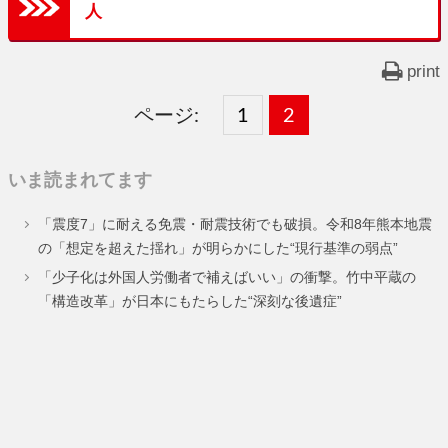
人
print
ページ:
固
1
固
2
,
定
定
いま読まれてます
ペ
ペ
「震度7」に耐える免震・耐震技術でも破損。令和8年熊本地震
ー
ー
の「想定を超えた揺れ」が明らかにした“現行基準の弱点”
ジ
ジ
「少子化は外国人労働者で補えばいい」の衝撃。竹中平蔵の
「構造改革」が日本にもたらした“深刻な後遺症”