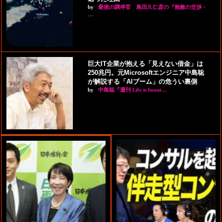
by
最後の調停官 島田久仁彦の『無敵の交渉・
…
巨大IT企業が抱える「見えない借金」は
250兆円。元Microsoftエンジニア中島聡
が解説する「AIブーム」の危うい裏側
by
中島聡『週刊 Life is beaut…