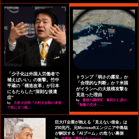
「少子化は外国人労働者で
トランプ「弱さの露呈」か
補えばいい」の衝撃。竹中
「合理的な判断」か？米国
平蔵の「構造改革」が日本
がイランへの大規模攻撃を
にもたらした“深刻な後遺
見送った理由
症”
by
最後の調停官 島田久仁彦の
by
大村大次郎『大村大次郎の本音
『無敵の交渉・…
で役に立つ税…
巨大IT企業が抱える「見えない借金」は
250兆円。元Microsoftエンジニア中島聡
が解説する「AIブーム」の危うい裏側
by
中島聡『週刊 Life is beaut…