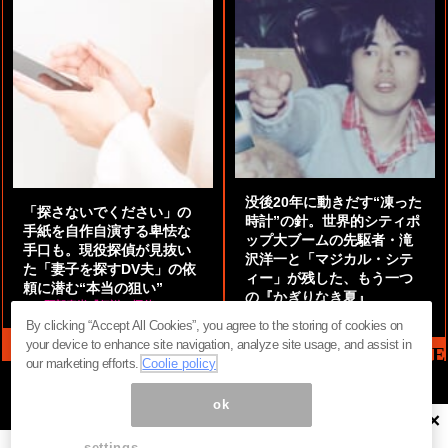
没後20年に動きだす“凍った
「探さないでください」の
時計”の針。世界的シティポ
手紙を自作自演する卑怯な
ップ大ブームの先駆者・滝
手口も。現役探偵が見抜い
沢洋一と「マジカル・シテ
た「妻子を探すDV夫」の依
ィー」が残した、もう一つ
頼に潜む“本当の狙い”
の『かぎりなき夏』
by
阿部泰尚『伝説の探偵』
by
都鳥 流星
By clicking “Accept All Cookies”, you agree to the storing of cookies on
your device to enhance site navigation, analyze site usage, and assist in
MAG2 NEWS HEADLINE
our marketing efforts.
Coolie policy
ok
×
ページ内の商標は全て商標権者に属します。無断転載を禁じます。 ©
まぐまぐ！
settings