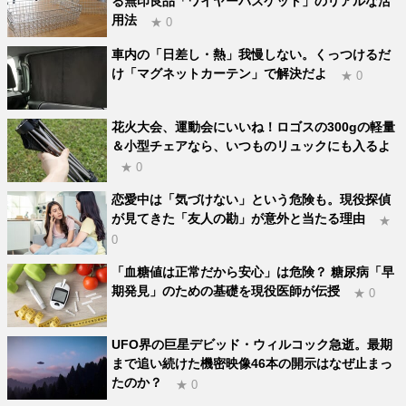
る無印良品「ワイヤーバスケット」のリアルな活
用法
★ 0
車内の「日差し・熱」我慢しない。くっつけるだ
け「マグネットカーテン」で解決だよ
★ 0
花火大会、運動会にいいね！ロゴスの300gの軽量
＆小型チェアなら、いつものリュックにも入るよ
★ 0
恋愛中は「気づけない」という危険も。現役探偵
が見てきた「友人の勘」が意外と当たる理由
★
0
「血糖値は正常だから安心」は危険？ 糖尿病「早
期発見」のための基礎を現役医師が伝授
★ 0
UFO界の巨星デビッド・ウィルコック急逝。最期
まで追い続けた機密映像46本の開示はなぜ止まっ
たのか？
★ 0