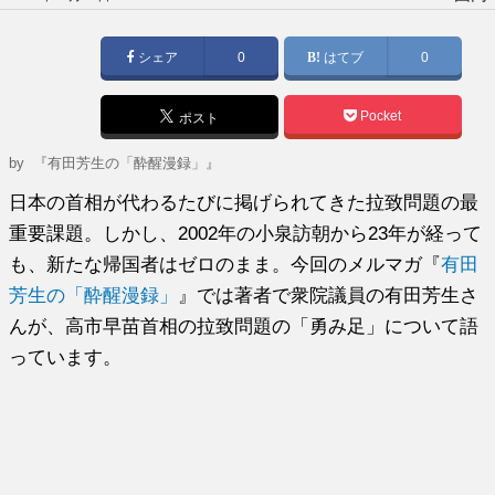
稿
日:
シェア
0
はてブ
0
Pocket
ポスト
by
『有田芳生の「酔醒漫録」』
日本の首相が代わるたびに掲げられてきた拉致問題の最
重要課題。しかし、2002年の小泉訪朝から23年が経って
も、新たな帰国者はゼロのまま。今回のメルマガ『
有田
芳生の「酔醒漫録」
』では著者で衆院議員の有田芳生さ
んが、高市早苗首相の拉致問題の「勇み足」について語
っています。