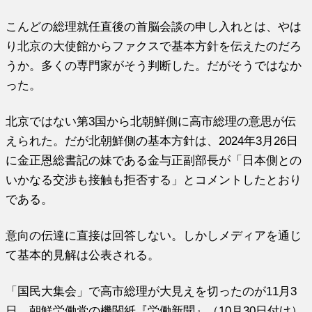
こんどの総理就任直後の首脳会談の申し入れとは、やは
り北京の大使館からファクスで基本方針を伝えたのだろ
うか。多くの専門家がそう判断した。だがそうではなか
った。
北京ではない第3国から北朝鮮側に高市総理の意思が伝
えられた。だが北朝鮮側の基本方針は、2024年3月26日
に金正恩総書記の妹である金与正副部長が「日本側との
いかなる交渉も接触も拒否する」とコメントしたとおり
である。
意向の伝達に直接は回答しない。しかしメディアを通じ
て基本的見解は公表される。
「国民大集会」で高市総理が大見えを切ったのが11月3
日。朝鮮労働党の機関紙『労働新聞』（10月30日付け）