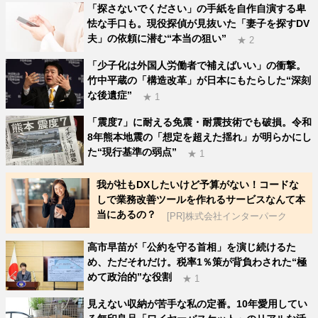
「探さないでください」の手紙を自作自演する卑
怯な手口も。現役探偵が見抜いた「妻子を探すDV
夫」の依頼に潜む“本当の狙い”
★ 2
「少子化は外国人労働者で補えばいい」の衝撃。
竹中平蔵の「構造改革」が日本にもたらした“深刻
な後遺症”
★ 1
「震度7」に耐える免震・耐震技術でも破損。令和
8年熊本地震の「想定を超えた揺れ」が明らかにし
た“現行基準の弱点”
★ 1
我が社もDXしたいけど予算がない！コードな
しで業務改善ツールを作れるサービスなんて本
当にあるの？
[PR]株式会社インターパーク
高市早苗が「公約を守る首相」を演じ続けるた
め、ただそれだけ。税率1％策が背負わされた“極
めて政治的”な役割
★ 1
見えない収納が苦手な私の定番。10年愛用してい