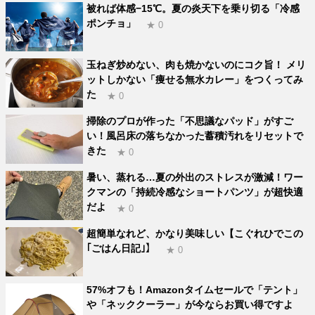
被れば体感−15℃。夏の炎天下を乗り切る「冷感
ポンチョ」
★ 0
玉ねぎ炒めない、肉も焼かないのにコク旨！ メリ
ットしかない「痩せる無水カレー」をつくってみ
た
★ 0
掃除のプロが作った「不思議なパッド」がすご
い！風呂床の落ちなかった蓄積汚れをリセットで
きた
★ 0
暑い、蒸れる…夏の外出のストレスが激減！ワー
クマンの「持続冷感なショートパンツ」が超快適
だよ
★ 0
超簡単なれど、かなり美味しい【こぐれひでこの
｢ごはん日記｣】
★ 0
57%オフも！Amazonタイムセールで「テント」
や「ネッククーラー」が今ならお買い得ですよ