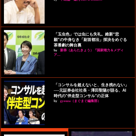
「玉虫色」では虫にも失礼。維新“悲
願”の中身なき「副首都法」採決をめぐる
茶番劇の舞台裏
by
新恭（あらたきょう）『国家権力＆メディ
ア…
「コンサルを超えないと、生き残れない」
──元証券会社社長・澤田聖陽が語る、AI
時代の"伴走型コンサル"の正体
by
gyouza（まぐまぐ編集部）