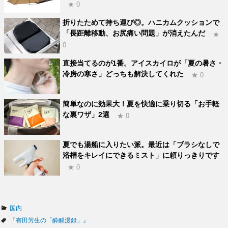
★ 0
折りたためて持ち運び◎。ハニカムクッションで
「長距離移動、お尻痛い問題」が消えたんだ
★
0
直接当てるのが1番。アイスカイロが「夏の暑さ・
冷房の寒さ」どっちも解決してくれた
★ 0
簡単なのに効果大！夏を快適に乗り切る「お手軽
な裏ワザ」2選
★ 0
夏でも湯船に入りたい派。最近は「ブラシなしで
浴槽をキレイにできるミスト」に頼りっきりです
★ 0
カ
国内
テ
タ
『有田芳生の「酔醒漫録」』
ゴ