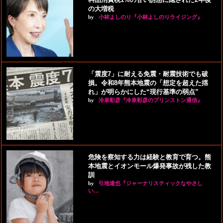
の大増税
by
小林よしのり『小林よしのりライジング』
「震度7」に耐える免震・耐震技術でも破
損。令和8年熊本地震の「想定を超えた揺
れ」が明らかにした“現行基準の弱点”
by
冷泉彰彦『冷泉彰彦のプリンストン通信』
危険を察知する力は経験と教育で育つ。熊
本地震とイオンモール爆発事故が残した教
訓
by
引地達也『ジャーナリスティックなやさし
い…