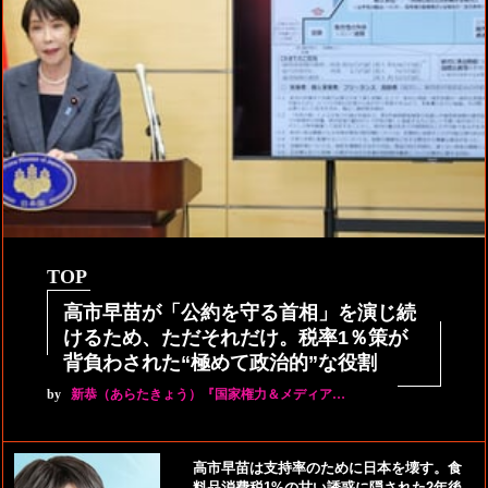
TOP
高市早苗が「公約を守る首相」を演じ続
けるため、ただそれだけ。税率1％策が
背負わされた“極めて政治的”な役割
by
新恭（あらたきょう）『国家権力＆メディア…
高市早苗は支持率のために日本を壊す。食
料品消費税1%の甘い誘惑に隠された2年後