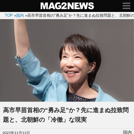
TOP
»
国内
»
高市早苗首相の“勇み足”か？先に進まぬ拉致問題と、北朝鮮
高市早苗首相の“勇み足”か？先に進まぬ拉致問
題と、北朝鮮の「冷徹」な現実
投
国内
2025年11月11日