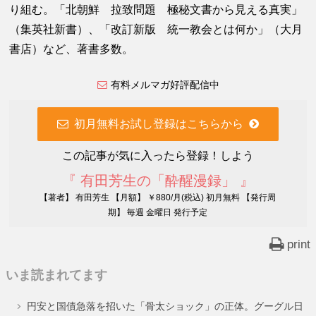
り組む。「北朝鮮 拉致問題 極秘文書から見える真実」
（集英社新書）、「改訂新版 統一教会とは何か」（大月
書店）など、著書多数。
有料メルマガ好評配信中
初月無料お試し登録はこちらから
この記事が気に入ったら登録！しよう
『 有田芳生の「酔醒漫録」 』
【著者】 有田芳生 【月額】 ￥880/月(税込) 初月無料 【発行周
期】 毎週 金曜日 発行予定
print
いま読まれてます
円安と国債急落を招いた「骨太ショック」の正体。グーグル日