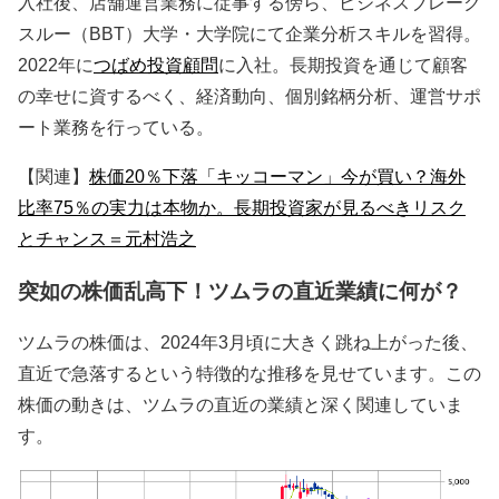
入社後、店舗運営業務に従事する傍ら、ビジネスブレーク
スルー（BBT）大学・大学院にて企業分析スキルを習得。
2022年に
つばめ投資顧問
に入社。長期投資を通じて顧客
の幸せに資するべく、経済動向、個別銘柄分析、運営サポ
ート業務を行っている。
【関連】
株価20％下落「キッコーマン」今が買い？海外
比率75％の実力は本物か。長期投資家が見るべきリスク
とチャンス＝元村浩之
突如の株価乱高下！ツムラの直近業績に何が？
ツムラの株価は、2024年3月頃に大きく跳ね上がった後、
直近で急落するという特徴的な推移を見せています。この
株価の動きは、ツムラの直近の業績と深く関連していま
す。