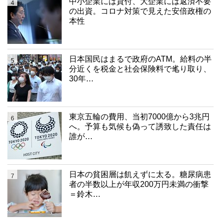
中小企業には貸付、大企業には返済不要
4
の出資。コロナ対策で見えた安倍政権の
本性
日本国民はまるで政府のATM。給料の半
5
分近くを税金と社会保険料で毟り取り、
30年…
東京五輪の費用、当初7000億から3兆円
6
へ。予算も気候も偽って誘致した責任は
誰が…
日本の貧困層は飢えずに太る。糖尿病患
7
者の半数以上が年収200万円未満の衝撃
＝鈴木…