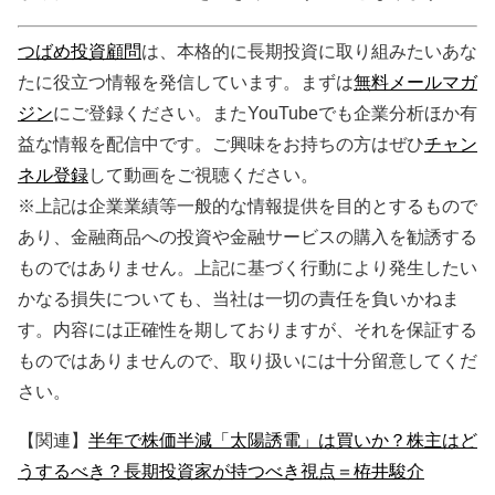
つばめ投資顧問
は、本格的に長期投資に取り組みたいあな
たに役立つ情報を発信しています。まずは
無料メールマガ
ジン
にご登録ください。またYouTubeでも企業分析ほか有
益な情報を配信中です。ご興味をお持ちの方はぜひ
チャン
ネル登録
して動画をご視聴ください。
※上記は企業業績等一般的な情報提供を目的とするもので
あり、金融商品への投資や金融サービスの購入を勧誘する
ものではありません。上記に基づく行動により発生したい
かなる損失についても、当社は一切の責任を負いかねま
す。内容には正確性を期しておりますが、それを保証する
ものではありませんので、取り扱いには十分留意してくだ
さい。
【関連】
半年で株価半減「太陽誘電」は買いか？株主はど
うするべき？長期投資家が持つべき視点＝栫井駿介