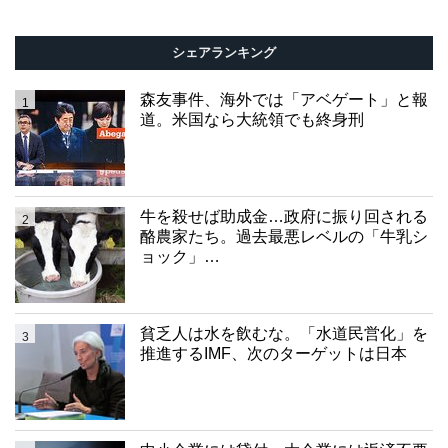
シェアランキング
森友事件、海外では「アベゲート」と報
1
道。米国なら大統領でも終身刑
牛を殺せば助成金…政府に振り回される
2
酪農家たち。過去最悪レベルの「牛乳シ
ョック」…
貧乏人は水を飲むな。「水道民営化」を
3
推進するIMF、次のターゲットは日本