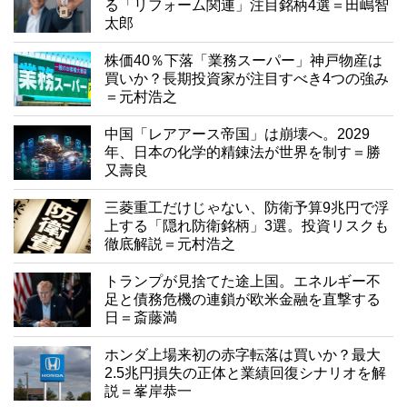
る「リフォーム関連」注目銘柄4選＝田嶋智
太郎
株価40％下落「業務スーパー」神戸物産は
買いか？長期投資家が注目すべき4つの強み
＝元村浩之
中国「レアアース帝国」は崩壊へ。2029
年、日本の化学的精錬法が世界を制す＝勝
又壽良
三菱重工だけじゃない、防衛予算9兆円で浮
上する「隠れ防衛銘柄」3選。投資リスクも
徹底解説＝元村浩之
トランプが見捨てた途上国。エネルギー不
足と債務危機の連鎖が欧米金融を直撃する
日＝斎藤満
ホンダ上場来初の赤字転落は買いか？最大
2.5兆円損失の正体と業績回復シナリオを解
説＝峯岸恭一