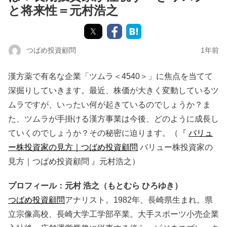
と将来性＝元村浩之
つばめ投資顧問
1年前
漢方薬で有名な企業「ツムラ＜4540＞」に焦点を当てて
深掘りしていきます。最近、株価が大きく変動しているツ
ムラですが、いったい何が起きているのでしょうか？ま
た、ツムラが手掛ける漢方事業は今後、どのように成長し
ていくのでしょうか？その秘密に迫ります。（『
バリュ
ー株投資家の見方｜つばめ投資顧問
バリュー株投資家の
見方｜つばめ投資顧問
』元村浩之）
プロフィール：元村 浩之（もとむら ひろゆき）
つばめ投資顧問
アナリスト。1982年、長崎県生まれ。県
立宗像高校、長崎大学工学部卒業。大手スポーツ小売企業