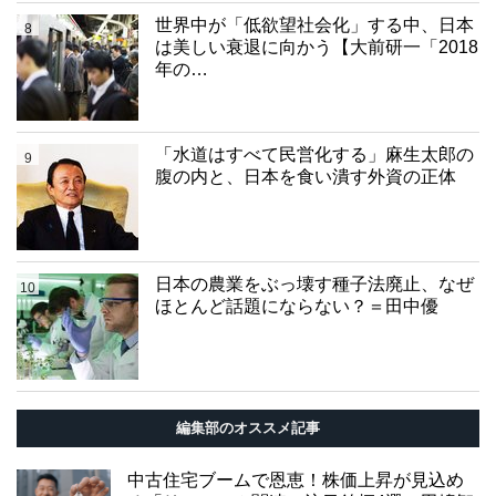
世界中が「低欲望社会化」する中、日本
8
は美しい衰退に向かう【大前研一「2018
年の…
「水道はすべて民営化する」麻生太郎の
9
腹の内と、日本を食い潰す外資の正体
日本の農業をぶっ壊す種子法廃止、なぜ
10
ほとんど話題にならない？＝田中優
編集部のオススメ記事
中古住宅ブームで恩恵！株価上昇が見込め