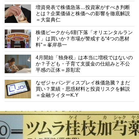
増資発表で株価急落…投資家がすべき判断
とは？企業価値と株価への影響を徹底解説
＝大畠典仁
株価ピークから6割下落「オリエンタルラン
ド」は買いか？市場が警戒する“4つの悪材
料”＝峯岸恭一
4月開始「独身税」は本当に増税ではないの
か？子ども・子育て支援金の仕組みと不公
平感の正体＝原彰宏
なぜジャパンディスプレイ株価急騰？まだ
買い？業績・思惑材料と投資リスクを解説
＝金融ライターK.Y