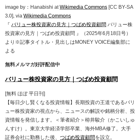
image by：Hanabishi at
Wikimedia Commons
[CC BY-SA
3.0], via
Wikimedia Commons
『
バリュー株投資家の見方｜つばめ投資顧問
バリュー株
投資家の見方｜つばめ投資顧問
』（2025年6月18日号）
より※記事タイトル・見出しはMONEY VOICE編集部に
よる
無料メルマガ好評配信中
バリュー株投資家の見方｜つばめ投資顧問
[無料 ほぼ 平日刊]
【毎日少し賢くなる投資情報】長期投資の王道であるバリ
ュー株投資家の視点から、ニュースの解説や銘柄分析、投
資情報を発信します。＜筆者紹介＞栫井駿介（かこいしゅ
んすけ）。東京大学経済学部卒業、海外MBA修了。大手
証券会社に勤務した後、
つばめ投資顧問
を設立。