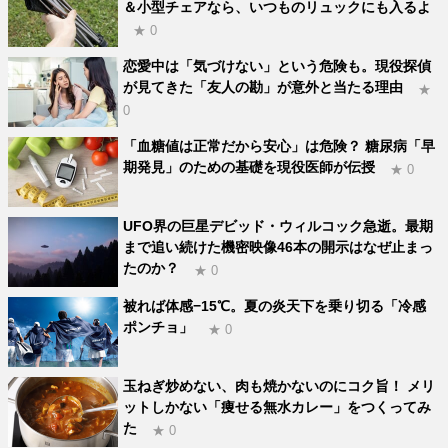
＆小型チェアなら、いつものリュックにも入るよ
★ 0
恋愛中は「気づけない」という危険も。現役探偵
が見てきた「友人の勘」が意外と当たる理由
★
0
「血糖値は正常だから安心」は危険？ 糖尿病「早
期発見」のための基礎を現役医師が伝授
★ 0
UFO界の巨星デビッド・ウィルコック急逝。最期
まで追い続けた機密映像46本の開示はなぜ止まっ
たのか？
★ 0
被れば体感−15℃。夏の炎天下を乗り切る「冷感
ポンチョ」
★ 0
玉ねぎ炒めない、肉も焼かないのにコク旨！ メリ
ットしかない「痩せる無水カレー」をつくってみ
た
★ 0