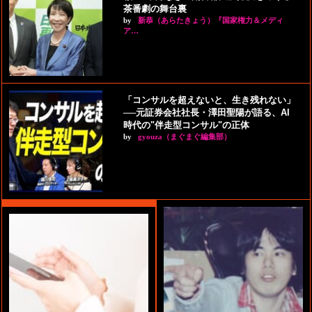
茶番劇の舞台裏
by
新恭（あらたきょう）『国家権力＆メディ
ア…
「コンサルを超えないと、生き残れない」
──元証券会社社長・澤田聖陽が語る、AI
時代の"伴走型コンサル"の正体
by
gyouza（まぐまぐ編集部）