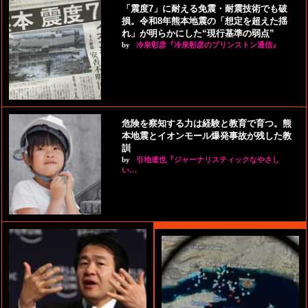
「震度7」に耐える免震・耐震技術でも破
損。令和8年熊本地震の「想定を超えた揺
れ」が明らかにした“現行基準の弱点”
by
冷泉彰彦『冷泉彰彦のプリンストン通信』
危険を察知する力は経験と教育で育つ。熊
本地震とイオンモール爆発事故が残した教
訓
by
引地達也『ジャーナリスティックなやさし
い…