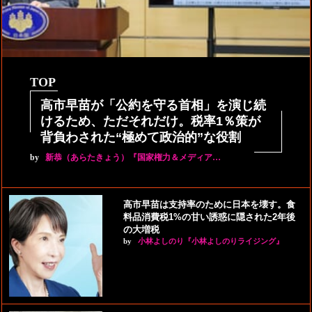
TOP
高市早苗が「公約を守る首相」を演じ続
けるため、ただそれだけ。税率1％策が
背負わされた“極めて政治的”な役割
by
新恭（あらたきょう）『国家権力＆メディア…
高市早苗は支持率のために日本を壊す。食
料品消費税1%の甘い誘惑に隠された2年後
の大増税
by
小林よしのり『小林よしのりライジング』