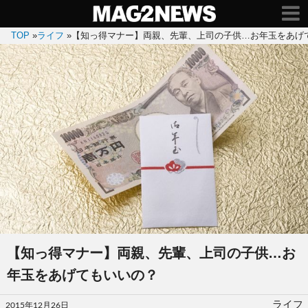
TOP
»
ライフ
»
【知っ得マナー】両親、先輩、上司の子供…お年玉をあげ
【知っ得マナー】両親、先輩、上司の子供…お
年玉をあげてもいいの？
投
ライフ
2015年12月26日