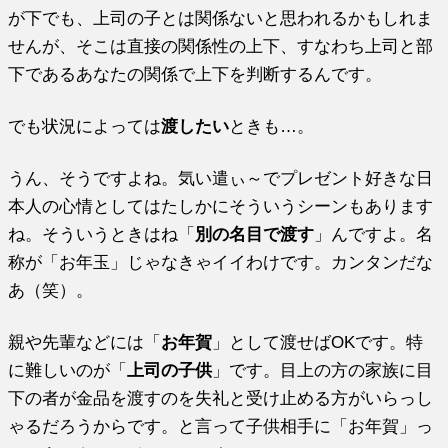
が下でも、上司の子とは関係ないと思われるかもしれま
せんが、そこは直接の関係性の上下、すなわち上司と部
下であるあなたの関係で上下を判断するんです。
でも状況によっては
渡したい
ときも…。
うん、そうですよね。気い遣ぃ～でプレゼント好きな日
本人の心情としてはたしかにそういうシーンもあります
ね。そういうときはね「
別の名目で渡す
」んですよ。名
称が「お年玉」じゃなきゃイイわけです。カンタンだな
あ（笑）。
親や先輩などには「
お年賀
」として渡せばOKです。特
に難しいのが「
上司の子供
」です。目上の方の家族に目
下の者が金品を渡すのを失礼と受け止める方がいらっし
ゃるだろうからです。と言って子供相手に「お年賀」っ