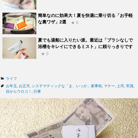
簡単なのに効果大！夏を快適に乗り切る「お手軽
な裏ワザ」2選
★ 0
夏でも湯船に入りたい派。最近は「ブラシなしで
浴槽をキレイにできるミスト」に頼りっきりです
★ 0
カ
ライフ
テ
タ
お年玉
,
お正月
,
システマティックな「ま、いっか」家事術
,
マナー
,
上司
,
常識
,
ゴ
グ
目からウロコ！
,
行事
リ
ー