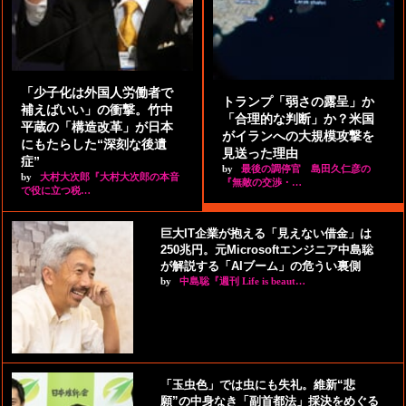
「少子化は外国人労働者で
トランプ「弱さの露呈」か
補えばいい」の衝撃。竹中
「合理的な判断」か？米国
平蔵の「構造改革」が日本
がイランへの大規模攻撃を
にもたらした“深刻な後遺
見送った理由
症”
by
最後の調停官 島田久仁彦の
by
大村大次郎『大村大次郎の本音
『無敵の交渉・…
で役に立つ税…
巨大IT企業が抱える「見えない借金」は
250兆円。元Microsoftエンジニア中島聡
が解説する「AIブーム」の危うい裏側
by
中島聡『週刊 Life is beaut…
「玉虫色」では虫にも失礼。維新“悲
願”の中身なき「副首都法」採決をめぐる