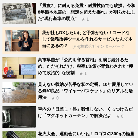
「震度7」に耐える免震・耐震技術でも破損。令和
8年熊本地震の「想定を超えた揺れ」が明らかにし
た“現行基準の弱点”
★ 1
我が社もDXしたいけど予算がない！コードな
しで業務改善ツールを作れるサービスなんて本
当にあるの？
[PR]株式会社インターパーク
高市早苗が「公約を守る首相」を演じ続けるた
め、ただそれだけ。税率1％策が背負わされた“極
めて政治的”な役割
★ 1
見えない収納が苦手な私の定番。10年愛用してい
る無印良品「ワイヤーバスケット」のリアルな活
用法
★ 0
車内の「日差し・熱」我慢しない。くっつけるだ
け「マグネットカーテン」で解決だよ
★ 0
花火大会、運動会にいいね！ロゴスの300gの軽量