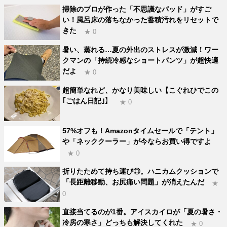
掃除のプロが作った「不思議なパッド」がすご
い！風呂床の落ちなかった蓄積汚れをリセットで
きた
★ 0
暑い、蒸れる…夏の外出のストレスが激減！ワー
クマンの「持続冷感なショートパンツ」が超快適
だよ
★ 0
超簡単なれど、かなり美味しい【こぐれひでこの
｢ごはん日記｣】
★ 0
57%オフも！Amazonタイムセールで「テント」
や「ネッククーラー」が今ならお買い得ですよ
★ 0
折りたためて持ち運び◎。ハニカムクッションで
「長距離移動、お尻痛い問題」が消えたんだ
★
0
直接当てるのが1番。アイスカイロが「夏の暑さ・
冷房の寒さ」どっちも解決してくれた
★ 0