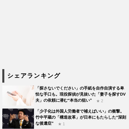
シェアランキング
「探さないでください」の手紙を自作自演する卑
怯な手口も。現役探偵が見抜いた「妻子を探すDV
夫」の依頼に潜む“本当の狙い”
★ 2
「少子化は外国人労働者で補えばいい」の衝撃。
竹中平蔵の「構造改革」が日本にもたらした“深刻
な後遺症”
★ 1