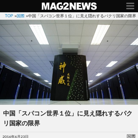
TOP
»
国際
»
中国「スパコン世界１位」に見え隠れするパクリ国家の限界
中国「スパコン世界１位」に見え隠れするパク
リ国家の限界
投
国際
2016年6月23日