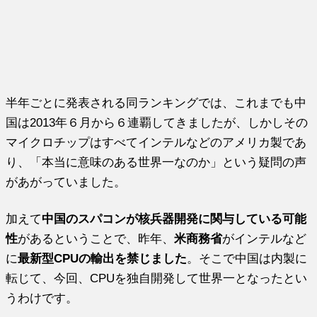
半年ごとに発表される同ランキングでは、
これまでも中
国は2013年６月から６連覇してきましたが、
しかしその
マイクロチップはすべてインテルなどのアメリカ製であ
り、「本当に意味のある世界一なのか」
という疑問の声
があがっていました。
加えて
中国のスパコンが核兵器開発に関与している可能
性
があると
いうことで、昨年、
米商務省
がインテルなど
に
最新型CPUの輸出を禁じました
。
そこで中国は内製に
転じて、今回、CPUを独自開発して世界一となったとい
うわけです。