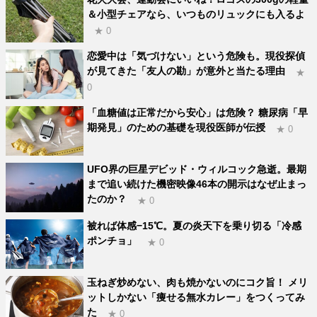
＆小型チェアなら、いつものリュックにも入るよ
★ 0
恋愛中は「気づけない」という危険も。現役探偵
が見てきた「友人の勘」が意外と当たる理由
★
0
「血糖値は正常だから安心」は危険？ 糖尿病「早
期発見」のための基礎を現役医師が伝授
★ 0
UFO界の巨星デビッド・ウィルコック急逝。最期
まで追い続けた機密映像46本の開示はなぜ止まっ
たのか？
★ 0
被れば体感−15℃。夏の炎天下を乗り切る「冷感
ポンチョ」
★ 0
玉ねぎ炒めない、肉も焼かないのにコク旨！ メリ
ットしかない「痩せる無水カレー」をつくってみ
た
★ 0