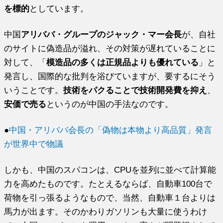
を標的
としています。
中国
アリババ・グループのジャック・マー会長
が、
自社
のサイトに偽造品が溢れ、
その対策が遅れていることに
対して、「
模造品の多くは正規品よりも優れている
」と
発言し、
国際的な批判を浴びていますが、要するにそう
いうことです。
技術をパクることで技術開発費を抑え
、
安価で売る
というのが中国の手法なのです。
●
中国・アリババ会長の「偽物は本物より高品質」発言
が世界中で物議
しかも、中国のスパコンは、CPUを並列に並べて計算能
力を高めたものです。
たとえるならば、自動車100台で
荷物を引っ張るようなもので、
当然、自動車１台よりは
馬力が出ます。
そのかわりガソリンも大量に使うわけ