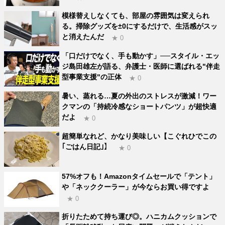
模様替えしなくても、部屋の雰囲気は変えられ
る。掃除グッズを±0にするだけで、生活感がスッ
と消えたんだ
★ 0
「口だけでなく、手も動かす」──スタイル・エッ
ジ島田雄左が語る、弁護士・医師に選ばれる"伴走
型事業支援"の正体
★ 0
暑い、蒸れる…夏の外出のストレスが激減！ワー
クマンの「持続冷感なショートパンツ」が超快適
だよ
★ 0
超簡単なれど、かなり美味しい【こぐれひでこの
｢ごはん日記｣】
★ 0
57%オフも！Amazonタイムセールで「テント」
や「ネッククーラー」が今ならお買い得ですよ
★ 0
折りたためて持ち運び◎。ハニカムクッションで