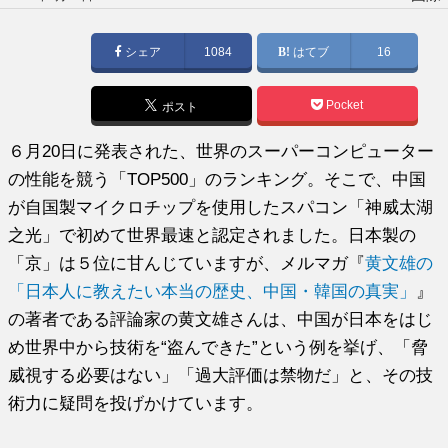
稿
日:
シェア
1084
はてブ
16
Pocket
ポスト
６月20日に発表された、世界のスーパーコンピューター
の性能を競う「TOP500」のランキング。そこで、中国
が自国製マイクロチップを使用したスパコン「神威太湖
之光」で初めて世界最速と認定されました。日本製の
「京」は５位に甘んじていますが、メルマガ『
黄文雄の
「日本人に教えたい本当の歴史、中国・韓国の真実」
』
の著者である評論家の黄文雄さんは、中国が日本をはじ
め世界中から技術を“盗んできた”という例を挙げ、「脅
威視する必要はない」「過大評価は禁物だ」と、その技
術力に疑問を投げかけています。