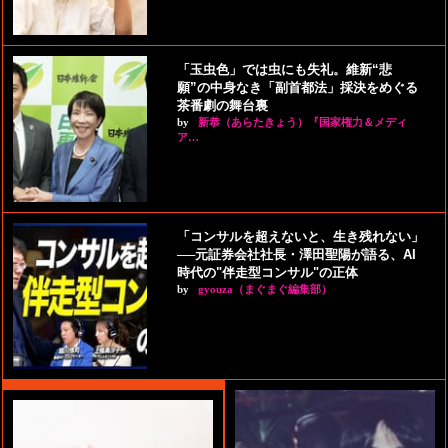
「玉虫色」では虫にも失礼。維新“悲
願”の中身なき「副首都法」採決をめぐる
茶番劇の舞台裏
by
新恭（あらたきょう）『国家権力＆メディ
ア…
「コンサルを超えないと、生き残れない」
──元証券会社社長・澤田聖陽が語る、AI
時代の"伴走型コンサル"の正体
by
gyouza（まぐまぐ編集部）