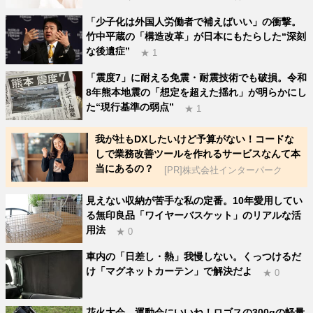
「少子化は外国人労働者で補えばいい」の衝撃。
竹中平蔵の「構造改革」が日本にもたらした“深刻
な後遺症”
★ 1
「震度7」に耐える免震・耐震技術でも破損。令和
8年熊本地震の「想定を超えた揺れ」が明らかにし
た“現行基準の弱点”
★ 1
我が社もDXしたいけど予算がない！コードな
しで業務改善ツールを作れるサービスなんて本
当にあるの？
[PR]株式会社インターパーク
見えない収納が苦手な私の定番。10年愛用してい
る無印良品「ワイヤーバスケット」のリアルな活
用法
★ 0
車内の「日差し・熱」我慢しない。くっつけるだ
け「マグネットカーテン」で解決だよ
★ 0
花火大会、運動会にいいね！ロゴスの300gの軽量