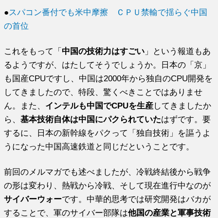
●
スパコン番付でも米中摩擦 ＣＰＵ禁輸で揺らぐ中国
の首位
これをもって「
中国の技術力はすごい
」
という報道もあ
るようですが、はたしてそうでしょうか。日本の「
京」
も国産CPUですし、
中国は2000年から独自のCPU開発を
してきましたので、
特段、驚くべきことではありませ
ん。また、
インテルも中国でCPUを生産
してきましたか
ら、
基本技術自体は中国にパクられていた
はずです。要
するに、
日本の新幹線をパクって「独自技術」
を謳うよ
うになった中国高速鉄道と同じだということです。
前回のメルマガでも述べましたが、
冷戦終結後から戦争
の形は変わり、熱戦から冷戦、
そして現在進行中なのが
サイバーウォー
です。
中華的思考では研究開発はバカが
することで、
軍のサイバー部隊は
他国の産業と軍事技術