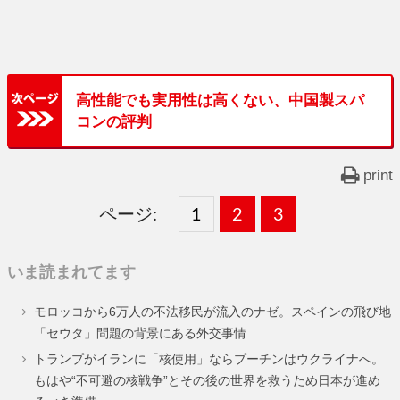
高性能でも実用性は高くない、中国製スパ
コンの評判
print
ページ:
固
1
固
2
,
固
3
,
定
定
定
いま読まれてます
ペ
ペ
ペ
モロッコから6万人の不法移民が流入のナゼ。スペインの飛び地
ー
ー
ー
「セウタ」問題の背景にある外交事情
ジ
ジ
ジ
トランプがイランに「核使用」ならプーチンはウクライナへ。
もはや“不可避の核戦争”とその後の世界を救うため日本が進め