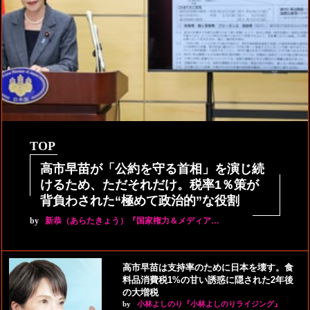
TOP
高市早苗が「公約を守る首相」を演じ続
けるため、ただそれだけ。税率1％策が
背負わされた“極めて政治的”な役割
by
新恭（あらたきょう）『国家権力＆メディア…
高市早苗は支持率のために日本を壊す。食
料品消費税1%の甘い誘惑に隠された2年後
の大増税
by
小林よしのり『小林よしのりライジング』