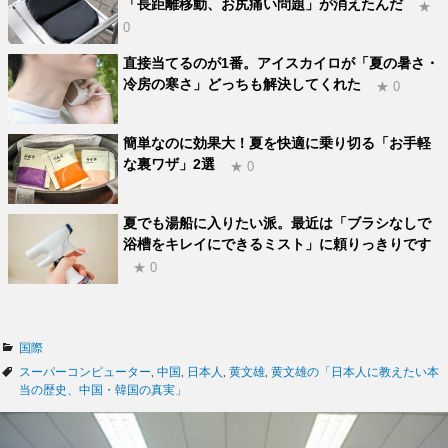
「長距離移動、お尻痛い問題」が消えたんだ
★
0
直接当てるのが1番。アイスカイロが「夏の暑さ・
冷房の寒さ」どっちも解決してくれた
★ 0
簡単なのに効果大！夏を快適に乗り切る「お手軽
な裏ワザ」2選
★ 0
夏でも湯船に入りたい派。最近は「ブラシなしで
浴槽をキレイにできるミスト」に頼りっきりです
★ 0
カ
国際
テ
タ
スーパーコンピューター
,
中国
,
日本人
,
黄文雄
,
黄文雄の「日本人に教えたい本
ゴ
グ
当の歴史、中国・韓国の真実」
リ
ー