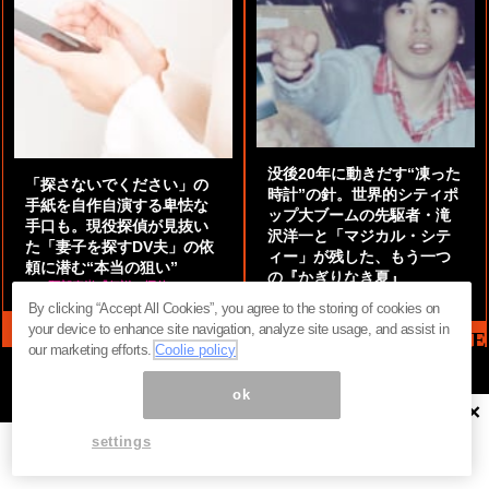
没後20年に動きだす“凍った
「探さないでください」の
時計”の針。世界的シティポ
手紙を自作自演する卑怯な
ップ大ブームの先駆者・滝
手口も。現役探偵が見抜い
沢洋一と「マジカル・シテ
た「妻子を探すDV夫」の依
ィー」が残した、もう一つ
頼に潜む“本当の狙い”
の『かぎりなき夏』
by
阿部泰尚『伝説の探偵』
by
都鳥 流星
By clicking “Accept All Cookies”, you agree to the storing of cookies on
your device to enhance site navigation, analyze site usage, and assist in
MAG2 NEWS HEADLINE
our marketing efforts.
Coolie policy
ok
×
ページ内の商標は全て商標権者に属します。無断転載を禁じます。 ©
まぐまぐ！
settings