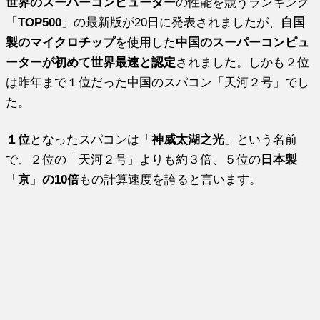
世界のスーパーコンピューター
の性能を競うランキング
「
TOP500
」の最新版が20日に発表されましたが、
自国
製のマイクロチップ
を使用した
中国のスーパーコンピュ
ーター
が初めて世界最速と認定
されました。
しかも２位
は昨年まで１位だった中国のスパコン「天河２号」
でし
た。
１位
となったスパコンは「
神威太湖之光
」という名前
で、２位の「
天河２号」よりも約３倍、５位の
日本製
「
京
」
の10倍
もの計算速度を誇ると言います。