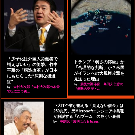
「少子化は外国人労働者で
トランプ「弱さの露呈」か
補えばいい」の衝撃。竹中
「合理的な判断」か？米国
平蔵の「構造改革」が日本
がイランへの大規模攻撃を
にもたらした“深刻な後遺
見送った理由
症”
by
最後の調停官 島田久仁彦の
by
大村大次郎『大村大次郎の本音
『無敵の交渉・…
で役に立つ税…
巨大IT企業が抱える「見えない借金」は
250兆円。元Microsoftエンジニア中島聡
が解説する「AIブーム」の危うい裏側
by
中島聡『週刊 Life is beaut…