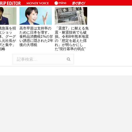
債急落を招
高市早苗は支持率の
「震度7」に耐える免
太ショッ
ために日本を壊す。
震・耐震技術でも破
体。グーグ
食料品消費税1%の甘
損。令和8年熊本地震
人元社長が
い誘惑に隠された2年
の「想定を超えた揺
択と集中」
後の大増税
れ」が明らかにし
戦略
た“現行基準の弱点”