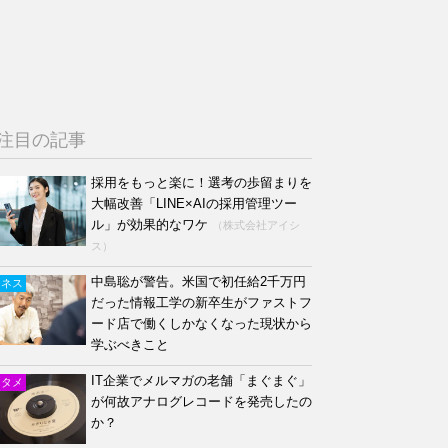
注目の記事
採用をもっと楽に！選考の歩留まりを
大幅改善「LINE×AIの採用管理ツー
ル」が効果的なワケ
（株式会社アイシ
ス）
中島聡が警告。米国で初任給2千万円
ジネス
だった情報工学の新卒生がファストフ
ード店で働くしかなくなった現状から
学ぶべきこと
IT企業でメルマガの老舗「まぐまぐ」
ンタメ
が何故アナログレコードを発売したの
か？