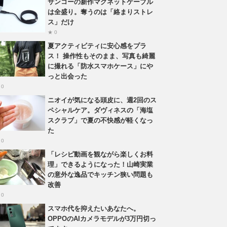
サンコーの新作マグネットケーブル
は全盛り。奪うのは「絡まりストレ
ス」だけ
★ 0
夏アクティビティに安心感をプラ
ス！ 操作性もそのまま、写真も綺麗
に撮れる「防水スマホケース」にや
っと出会った
 0
ニオイが気になる頭皮に、週2回のス
ペシャルケア。ダヴィネスの「海塩
スクラブ」で夏の不快感が軽くなっ
た
 0
「レシピ動画を観ながら楽しくお料
理」できるようになった！山崎実業
の意外な逸品でキッチン狭い問題も
改善
 0
スマホ代を抑えたいあなたへ。
OPPOのAIカメラモデルが3万円切っ