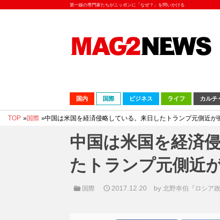
第一線の専門家たちがニッポンに「なぜ？」を問いかける
国内
国際
ビジネス
ライフ
カルチ
TOP
»
国際
»
中国は米国を経済侵略している。来日したトランプ元側近が
中国は米国を経済
たトランプ元側近
2017.12.20
by
国際
北野幸伯『ロシア