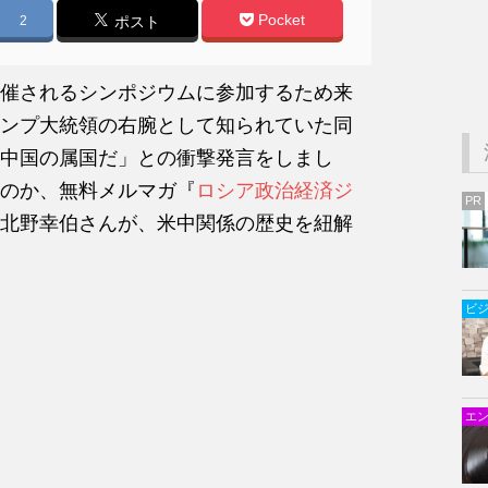
Pocket
2
ポスト
催されるシンポジウムに参加するため来
ンプ大統領の右腕として知られていた同
中国の属国だ」との衝撃発言をしまし
のか、無料メルマガ『
ロシア政治経済ジ
PR
北野幸伯さんが、米中関係の歴史を紐解
ビ
エ