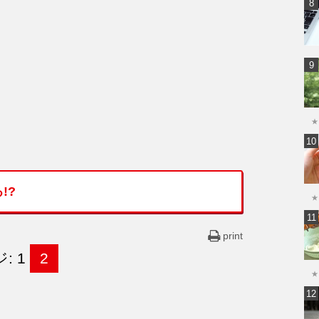
★
!?
★
print
: 1
2
★