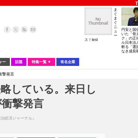
ま
ぐ
ま
ぐ
ニ
円安と国
ュ
いた「骨
ー
ク」の正
ス！test
ル日本法
斬る「選
なき成長
ャー
話題
特集一覧 ▼
有名企業
衝撃発言
侵略している。来日し
が衝撃発言
政治経済ジャーナル』