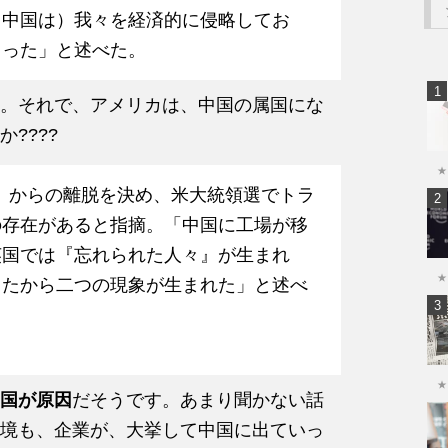
（中国は）我々を経済的に侵略してお
まった」と述べた。
。それで、アメリカは、中国の属国にな
????
★
）からの離脱を決め、米大統領選でトラ
の存在があると指摘。「中国に工場が移
英国では『忘れられた人々』が生まれ
★
したから二つの現象が生まれた」と述べ
★
国が原因
だそうです。あまり聞かない話
境も、企業が、大挙して中国に出ていっ