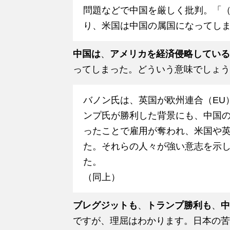
問題などで中国を厳しく批判。「
り、米国は中国の属国になってし
中国は
、
アメリカを経済侵略している
ってしまった。どういう意味でしょうか
バノン氏は、英国が欧州連合（EU
ンプ氏が勝利した背景にも、中国
ったことで雇用が奪われ、米国や
た。それらの人々が強い意志を示
た。
（同上）
ブレグジットも
、
トランプ勝利も
、
中
ですが、理屈はわかります。日本の苦