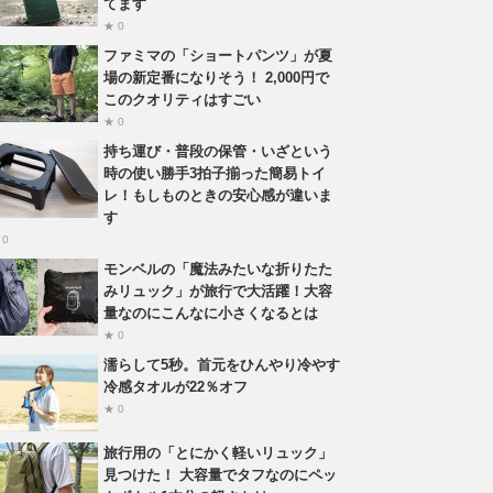
てます
★ 0
ファミマの「ショートパンツ」が夏
場の新定番になりそう！ 2,000円で
このクオリティはすごい
★ 0
持ち運び・普段の保管・いざという
時の使い勝手3拍子揃った簡易トイ
レ！もしものときの安心感が違いま
す
 0
モンベルの「魔法みたいな折りたた
みリュック」が旅行で大活躍！大容
量なのにこんなに小さくなるとは
★ 0
濡らして5秒。首元をひんやり冷やす
冷感タオルが22％オフ
★ 0
旅行用の「とにかく軽いリュック」
見つけた！ 大容量でタフなのにペッ