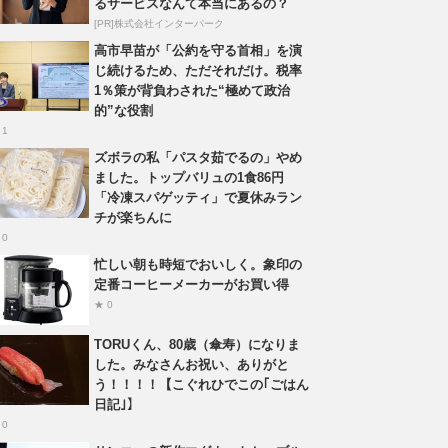
るサービスなんて本当にあるの？
[PR]株式会社インターパーク
高市早苗が「公約を守る首相」を演
じ続けるため、ただそれだけ。税率
1％策が背負わされた“極めて政治
的”な役割
 1
ズボラの私「パスタ茹でるの」やめ
ました。トップバリュの1食86円
「冷凍スパゲッティ」で夏休みラン
チが楽ちんに
 0
忙しい朝も時短でおいしく。象印の
定番コーヒーメーカーがお買い得
★ 0
TORUくん、80歳（傘寿）になりま
した。みなさんお祝い、ありがと
う！！！！【こぐれひでこの｢ごはん
日記｣】
 0