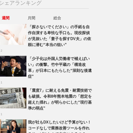
シェアランキング
週間
月間
総合
「探さないでください」の手紙を自
作自演する卑怯な手口も。現役探偵
が見抜いた「妻子を探すDV夫」の依
頼に潜む“本当の狙い”
 2
「少子化は外国人労働者で補えばい
い」の衝撃。竹中平蔵の「構造改
革」が日本にもたらした“深刻な後遺
症”
 1
「震度7」に耐える免震・耐震技術で
も破損。令和8年熊本地震の「想定を
超えた揺れ」が明らかにした“現行基
準の弱点”
 1
我が社もDXしたいけど予算がない！
コードなしで業務改善ツールを作れ