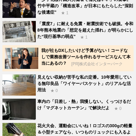
竹中平蔵の「構造改革」が日本にもたらした“深刻
な後遺症”
★ 1
「震度7」に耐える免震・耐震技術でも破損。令和
8年熊本地震の「想定を超えた揺れ」が明らかにし
た“現行基準の弱点”
★ 1
我が社もDXしたいけど予算がない！コードな
しで業務改善ツールを作れるサービスなんて本
当にあるの？
[PR]株式会社インターパーク
見えない収納が苦手な私の定番。10年愛用してい
る無印良品「ワイヤーバスケット」のリアルな活
用法
★ 0
車内の「日差し・熱」我慢しない。くっつけるだ
け「マグネットカーテン」で解決だよ
★ 0
花火大会、運動会にいいね！ロゴスの300gの軽量
＆小型チェアなら、いつものリュックにも入るよ