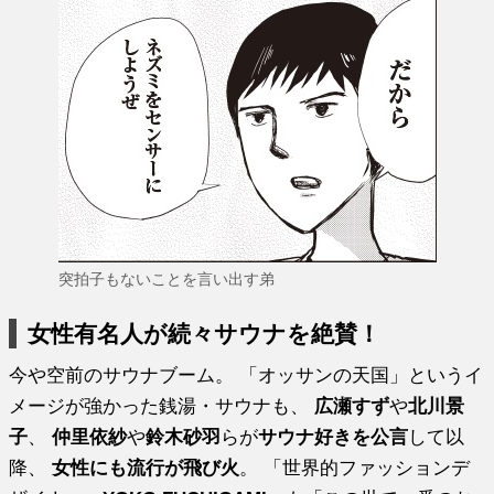
突拍子もないことを言い出す弟
女性有名人が続々サウナを絶賛！
今や空前のサウナブーム。 「オッサンの天国」というイ
メージが強かった銭湯・サウナも、
広瀬すず
や
北川景
子
、
仲里依紗
や
鈴木砂羽
らが
サウナ好きを公言
して以
降、
女性にも流行が飛び火
。 「世界的ファッションデ