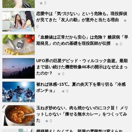
★ 0
恋愛中は「気づけない」という危険も。現役探偵
が見てきた「友人の勘」が意外と当たる理由
★
0
「血糖値は正常だから安心」は危険？ 糖尿病「早
期発見」のための基礎を現役医師が伝授
★ 0
UFO界の巨星デビッド・ウィルコック急逝。最期
まで追い続けた機密映像46本の開示はなぜ止まっ
たのか？
★ 0
被れば体感−15℃。夏の炎天下を乗り切る「冷感
ポンチョ」
★ 0
玉ねぎ炒めない、肉も焼かないのにコク旨！ メリ
ットしかない「痩せる無水カレー」をつくってみ
た
★ 0
模様替えしなくても、部屋の雰囲気は変えられ