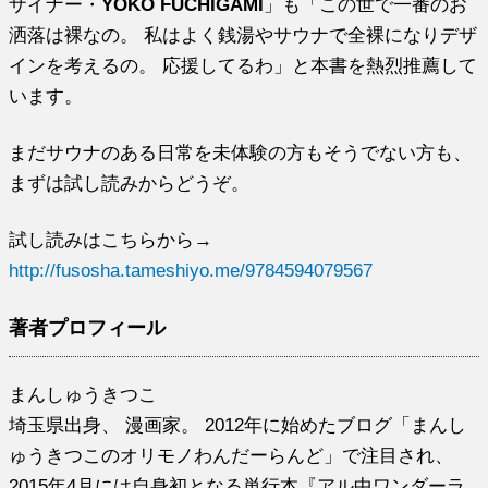
ザイナー・
YOKO FUCHIGAMI
」も「この世で一番のお
洒落は裸なの。 私はよく銭湯やサウナで全裸になりデザ
インを考えるの。 応援してるわ」と本書を熱烈推薦して
います。
まだサウナのある日常を未体験の方もそうでない方も、
まずは試し読みからどうぞ。
試し読みはこちらから→
http://fusosha.tameshiyo.me/9784594079567
著者プロフィール
まんしゅうきつこ
埼玉県出身、 漫画家。 2012年に始めたブログ「まんし
ゅうきつこのオリモノわんだーらんど」で注目され、
2015年4月には自身初となる単行本『アル中ワンダーラ