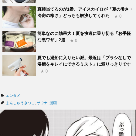
直接当てるのが1番。アイスカイロが「夏の暑さ・
冷房の寒さ」どっちも解決してくれた
★ 0
簡単なのに効果大！夏を快適に乗り切る「お手軽
な裏ワザ」2選
★ 0
夏でも湯船に入りたい派。最近は「ブラシなしで
浴槽をキレイにできるミスト」に頼りっきりです
★ 0
カ
エンタメ
テ
タ
まんしゅうきつこ
,
サウナ
,
漫画
ゴ
グ
リ
ー