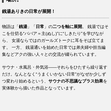
銭湯ありきの日常が展開！
物語は「
銭湯
」「
日常
」の
二つを軸に展開
。 銭湯ではそ
こを仕切る“ババア＝主(ぬし)”に“しきたり”を学びなが
ら、 女湯ならではのガールズトークに耳をそば立てま
す。 一方、 銭湯通いを始めた日常では弟夫婦や担当編
集などアクの強い人々との交流が綴られています。
サウナ・水風呂・外気浴――それらをひたすら繰り返す
だけ。なんとなく“うまくいかない日常”がなぜか少しず
つ変わり始めるという、
サウナの不思議なプラス効果
を
実体験から描いた作品となっています。