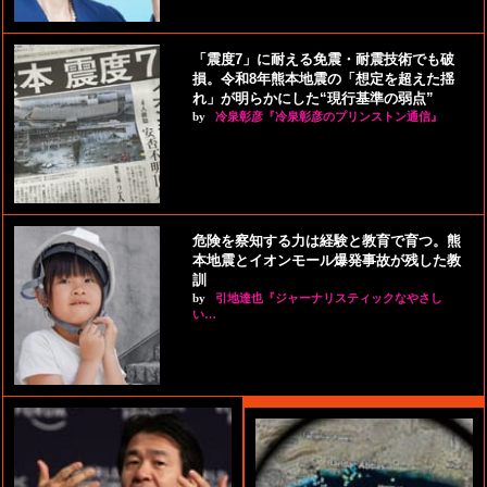
「震度7」に耐える免震・耐震技術でも破
損。令和8年熊本地震の「想定を超えた揺
れ」が明らかにした“現行基準の弱点”
by
冷泉彰彦『冷泉彰彦のプリンストン通信』
危険を察知する力は経験と教育で育つ。熊
本地震とイオンモール爆発事故が残した教
訓
by
引地達也『ジャーナリスティックなやさし
い…