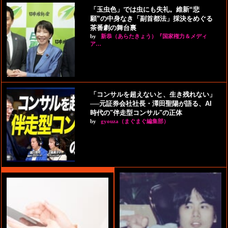
「玉虫色」では虫にも失礼。維新“悲
願”の中身なき「副首都法」採決をめぐる
茶番劇の舞台裏
by
新恭（あらたきょう）『国家権力＆メディ
ア…
「コンサルを超えないと、生き残れない」
──元証券会社社長・澤田聖陽が語る、AI
時代の"伴走型コンサル"の正体
by
gyouza（まぐまぐ編集部）