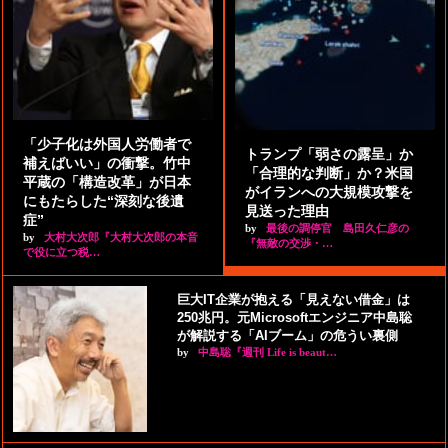
「少子化は外国人労働者で
トランプ「弱さの露呈」か
補えばいい」の衝撃。竹中
「合理的な判断」か？米国
平蔵の「構造改革」が日本
がイランへの大規模攻撃を
にもたらした“深刻な後遺
見送った理由
症”
by
最後の調停官 島田久仁彦の
by
大村大次郎『大村大次郎の本音
『無敵の交渉・…
で役に立つ税…
巨大IT企業が抱える「見えない借金」は
250兆円。元Microsoftエンジニア中島聡
が解説する「AIブーム」の危うい裏側
by
中島聡『週刊 Life is beaut…