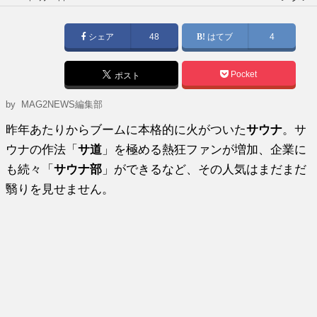
稿
日:
シェア
48
はてブ
4
Pocket
ポスト
by
MAG2NEWS編集部
昨年あたりからブームに本格的に火がついた
サウナ
。サ
ウナの作法「
サ道
」を極める熱狂ファンが増加、企業に
も続々「
サウナ部
」ができるなど、その人気はまだまだ
翳りを見せません。