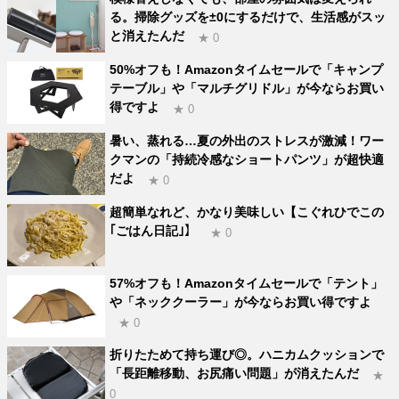
る。掃除グッズを±0にするだけで、生活感がスッ
と消えたんだ
★ 0
50%オフも！Amazonタイムセールで「キャンプ
テーブル」や「マルチグリドル」が今ならお買い
得ですよ
★ 0
暑い、蒸れる…夏の外出のストレスが激減！ワー
クマンの「持続冷感なショートパンツ」が超快適
だよ
★ 0
超簡単なれど、かなり美味しい【こぐれひでこの
｢ごはん日記｣】
★ 0
57%オフも！Amazonタイムセールで「テント」
や「ネッククーラー」が今ならお買い得ですよ
★ 0
折りたためて持ち運び◎。ハニカムクッションで
「長距離移動、お尻痛い問題」が消えたんだ
★
0