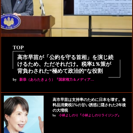
TOP
高市早苗が「公約を守る首相」を演じ続
けるため、ただそれだけ。税率1％策が
背負わされた“極めて政治的”な役割
by
新恭（あらたきょう）『国家権力＆メディア…
高市早苗は支持率のために日本を壊す。食
料品消費税1%の甘い誘惑に隠された2年後
の大増税
by
小林よしのり『小林よしのりライジング』