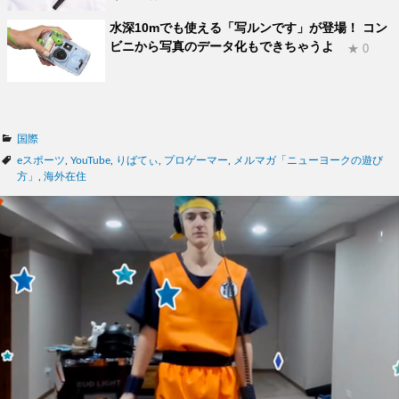
水深10mでも使える「写ルンです」が登場！ コン
ビニから写真のデータ化もできちゃうよ
★ 0
カ
国際
テ
タ
eスポーツ
,
YouTube
,
りばてぃ
,
プロゲーマー
,
メルマガ「ニューヨークの遊び
ゴ
グ
方」
,
海外在住
リ
ー