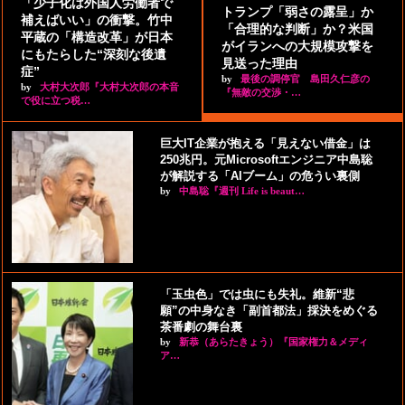
「少子化は外国人労働者で
トランプ「弱さの露呈」か
補えばいい」の衝撃。竹中
「合理的な判断」か？米国
平蔵の「構造改革」が日本
がイランへの大規模攻撃を
にもたらした“深刻な後遺
見送った理由
症”
by
最後の調停官 島田久仁彦の
by
大村大次郎『大村大次郎の本音
『無敵の交渉・…
で役に立つ税…
巨大IT企業が抱える「見えない借金」は
250兆円。元Microsoftエンジニア中島聡
が解説する「AIブーム」の危うい裏側
by
中島聡『週刊 Life is beaut…
「玉虫色」では虫にも失礼。維新“悲
願”の中身なき「副首都法」採決をめぐる
茶番劇の舞台裏
by
新恭（あらたきょう）『国家権力＆メディ
ア…