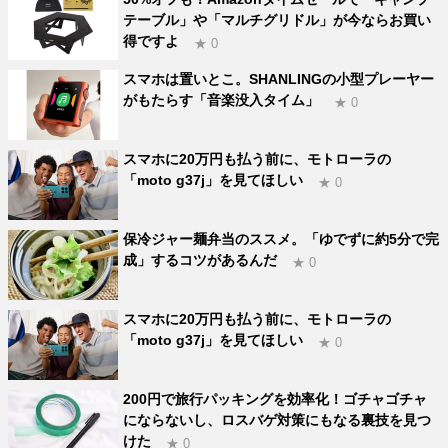
テーブル」や「マルチグリドル」が今ならお買い
得ですよ
★ 0
スマホは置いとこ。SHANLINGの小型プレーヤー
がもたらす「音楽没入タイム」
★ 0
スマホに20万円も払う前に、モトローラの
「moto g37j」を見てほしい
★ 0
保冷ジャー麺弁当のススメ。「ゆでずに約5分で完
成」するコツがあるんだ
★ 0
スマホに20万円も払う前に、モトローラの
「moto g37j」を見てほしい
★ 0
200円で旅行パッキングを効率化！ゴチャゴチャ
にならないし、ロスバゲ対策にもなる裏技を見つ
けた
★ 0