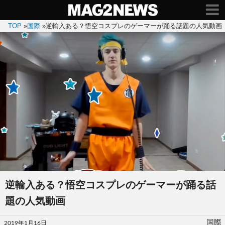
TOP
»
国際
»
逆輸入ある？悟空コスプレのゲーマーが踊る話題の人気動画
逆輸入ある？悟空コスプレのゲーマーが踊る話
題の人気動画
投
国際
2019年1月16日