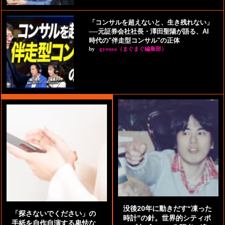
「コンサルを超えないと、生き残れない」
──元証券会社社長・澤田聖陽が語る、AI
時代の"伴走型コンサル"の正体
by
gyouza（まぐまぐ編集部）
没後20年に動きだす“凍った
「探さないでください」の
時計”の針。世界的シティポ
手紙を自作自演する卑怯な