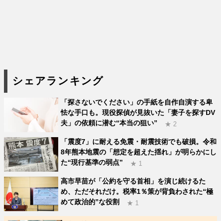
シェアランキング
「探さないでください」の手紙を自作自演する卑
怯な手口も。現役探偵が見抜いた「妻子を探すDV
夫」の依頼に潜む“本当の狙い”
★ 2
「震度7」に耐える免震・耐震技術でも破損。令和
8年熊本地震の「想定を超えた揺れ」が明らかにし
た“現行基準の弱点”
★ 1
高市早苗が「公約を守る首相」を演じ続けるた
め、ただそれだけ。税率1％策が背負わされた“極
めて政治的”な役割
★ 1