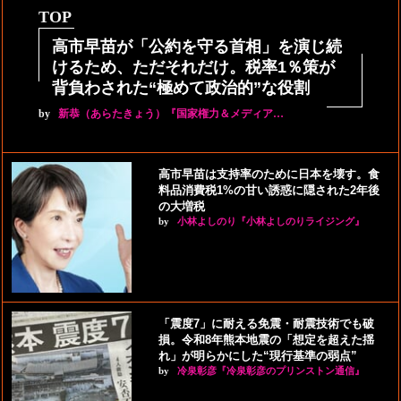
TOP
高市早苗が「公約を守る首相」を演じ続
けるため、ただそれだけ。税率1％策が
背負わされた“極めて政治的”な役割
by
新恭（あらたきょう）『国家権力＆メディア…
高市早苗は支持率のために日本を壊す。食
料品消費税1%の甘い誘惑に隠された2年後
の大増税
by
小林よしのり『小林よしのりライジング』
「震度7」に耐える免震・耐震技術でも破
損。令和8年熊本地震の「想定を超えた揺
れ」が明らかにした“現行基準の弱点”
by
冷泉彰彦『冷泉彰彦のプリンストン通信』