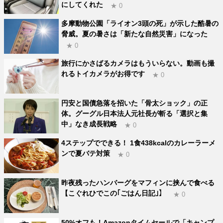
にしてくれた
★ 0
多摩動物公園「ライオン3頭の死」が示した酷暑の
脅威。夏の暑さは「新たな自然災害」になった
★ 0
旅行にかさばるカメラはもういらない。動画も撮
れるトイカメラがお得です
★ 0
円安と国債急落を招いた「骨太ショック」の正
体。グーグル日本法人元社長が斬る「選択と集
中」なき成長戦略
★ 0
4ステップでできる！ 1食438kcalのカレーラーメ
ンで夏バテ対策
★ 0
昨夜残ったハンバーグをマフィンに挟んで食べる
【こぐれひでこの｢ごはん日記｣】
★ 0
50%オフも！Amazonタイムセールで「キャンプ