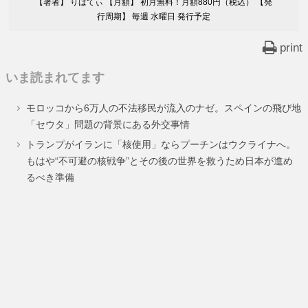
【著者】 りばてぃ 【月額】 初月無料！月額880円（税込） 【発
行周期】 毎週 水曜日 発行予定
print
いま読まれてます
モロッコから6万人の不法移民が流入のナゼ。スペインの飛び地
「セウタ」問題の背景にある外交事情
トランプがイランに「核使用」ならプーチンはウクライナへ。
もはや“不可避の核戦争”とその後の世界を救うため日本が進め
るべき準備