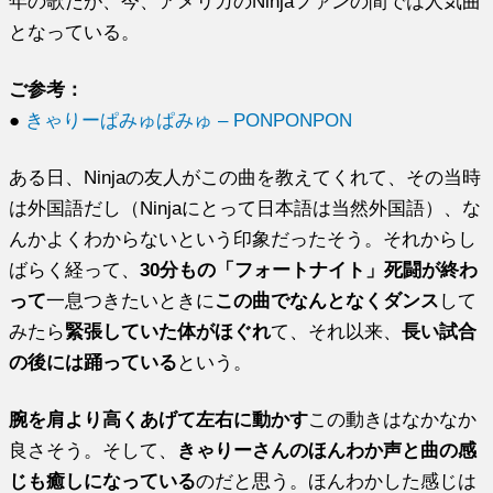
年の歌だが、今、アメリカのNinjaファンの間では人気曲
となっている。
ご参考：
●
きゃりーぱみゅぱみゅ – PONPONPON
ある日、Ninjaの友人がこの曲を教えてくれて、その当時
は外国語だし（Ninjaにとって日本語は当然外国語）、な
んかよくわからないという印象だったそう。それからし
ばらく経って、
30分もの「フォートナイト」死闘が終わ
って
一息つきたいときに
この曲でなんとなくダンス
して
みたら
緊張していた体がほぐれ
て、それ以来、
長い試合
の後には踊っている
という。
腕を肩より高くあげて左右に動かす
この動きはなかなか
良さそう。そして、
きゃりーさんのほんわか声と曲の感
じも癒しになっている
のだと思う。ほんわかした感じは