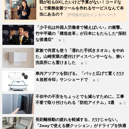
我が社もDXしたいけど予算がない！コードな
しで業務改善ツールを作れるサービスなんて本
当にあるの？
[PR]株式会社インターパーク
「少子化は外国人労働者で補えばいい」の衝撃。
竹中平蔵の「構造改革」が日本にもたらした“深刻
な後遺症”
★ 1
家族で何度も使う「濡れた手拭きタオル」をやめ
た。山崎実業の壁付けディスペンサーなら、狭い
洗面所にも置けました
★ 0
車内アツアツを防げる。「パッと広げて置くだけ
＆放射冷却」サンシェードで
★ 0
不在中の不安をちょっとでも減らすために。工事
不要で取り付けられる「防犯アイテム」3選
★ 0
長距離移動の疲れを軽減する、だけじゃない。
「2wayで使える腰クッション」がドライブを快適