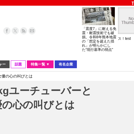
「震度7」に耐える免
震・耐震技術でも破
損。令和8年熊本地震
ス！test
の「想定を超えた揺
れ」が明らかにし
た“現行基準の弱点”
ャー
話題
特集一覧 ▼
有名企業
気女優の心の叫びとは
0kgユーチューバーと
女優の心の叫びとは