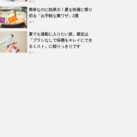
★ 0
簡単なのに効果大！夏を快適に乗り
切る「お手軽な裏ワザ」2選
★ 0
夏でも湯船に入りたい派。最近は
「ブラシなしで浴槽をキレイにでき
るミスト」に頼りっきりです
★ 0