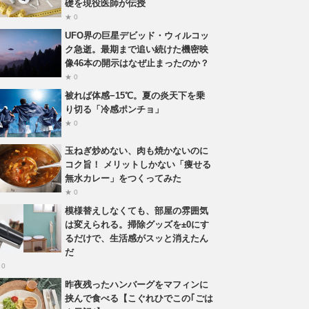
礎を現役医師が伝授
★ 0
UFO界の巨星デビッド・ウィルコッ
ク急逝。最期まで追い続けた機密映
像46本の開示はなぜ止まったのか？
★ 0
被れば体感−15℃。夏の炎天下を乗
り切る「冷感ポンチョ」
★ 0
玉ねぎ炒めない、肉も焼かないのに
コク旨！ メリットしかない「痩せる
無水カレー」をつくってみた
★ 0
模様替えしなくても、部屋の雰囲気
は変えられる。掃除グッズを±0にす
るだけで、生活感がスッと消えたん
だ
 0
昨夜残ったハンバーグをマフィンに
挟んで食べる【こぐれひでこの｢ごは