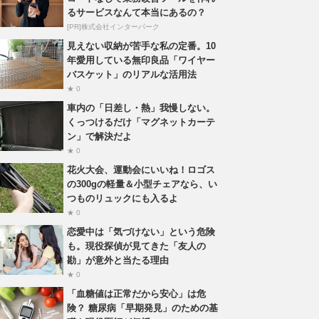
るサービスなんて本当にあるの？
[PR]株式会社インターパーク
見えない収納が苦手な私の定番。10
年愛用している無印良品「ワイヤー
バスケット」のリアルな活用法
★ 0
車内の「日差し・熱」我慢しない。
くっつけるだけ「マグネットカーテ
ン」で解決だよ
★ 0
花火大会、運動会にいいね！ロゴス
の300gの軽量＆小型チェアなら、い
つものリュックにも入るよ
★ 0
恋愛中は「気づけない」という危険
も。現役探偵が見てきた「友人の
勘」が意外と当たる理由
★ 0
「血糖値は正常だから安心」は危
険？ 糖尿病「早期発見」のための基