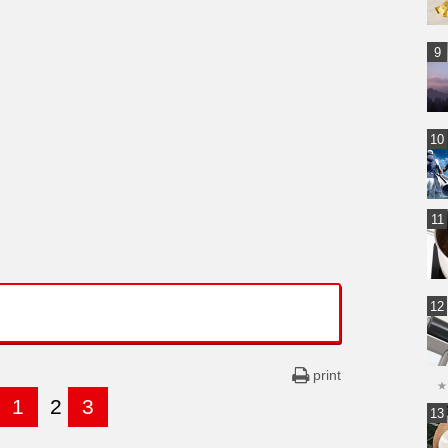
print
★
1
2
3