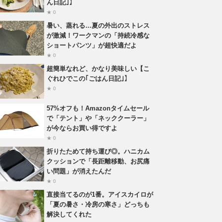
ん日記｣】
★ 0
暑い、蒸れる…夏の外出のストレス
が激減！ワークマンの「持続冷感な
ショートパンツ」が超快適だよ
★ 0
超簡単なれど、かなり美味しい【こ
ぐれひでこの｢ごはん日記｣】
★ 0
57%オフも！Amazonタイムセール
で「テント」や「ネッククーラー」
が今ならお買い得ですよ
★ 0
折りたためて持ち運び◎。ハニカム
クッションで「長距離移動、お尻痛
い問題」が消えたんだ
★ 0
直接当てるのが1番。アイスカイロが
「夏の暑さ・冷房の寒さ」どっちも
解決してくれた