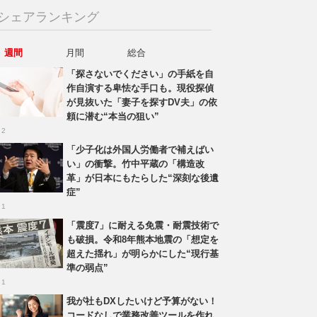
シェアランキング
週間
月間
総合
「探さないでください」の手紙を自
作自演する卑怯な手口も。現役探偵
が見抜いた「妻子を探すDV夫」の依
頼に潜む“本当の狙い”
 2
「少子化は外国人労働者で補えばい
い」の衝撃。竹中平蔵の「構造改
革」が日本にもたらした“深刻な後遺
症”
 1
「震度7」に耐える免震・耐震技術で
も破損。令和8年熊本地震の「想定を
超えた揺れ」が明らかにした“現行基
準の弱点”
 1
我が社もDXしたいけど予算がない！
コードなしで業務改善ツールを作れ