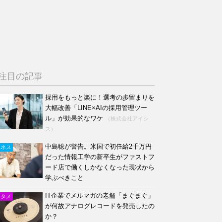
注目の記事
採用をもっと楽に！選考の歩留まりを
大幅改善「LINE×AIの採用管理ツー
ル」が効果的なワケ
（株式会社アイシ
ス）
中島聡が警告。米国で初任給2千万円
ジネス
だった情報工学の新卒生がファストフ
ード店で働くしかなくなった現状から
学ぶべきこと
IT企業でメルマガの老舗「まぐまぐ」
ンタメ
が何故アナログレコードを発売したの
か？