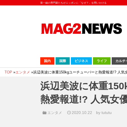
第一線の専門家たちがニッポンに「なぜ？」を問いかける
国内
国際
ビジネス
ライフ
カルチ
TOP
»
エンタメ
»
浜辺美波に体重150kgユーチューバーと熱愛報道!? 人
浜辺美波に体重15
熱愛報道!? 人気
2020.10.22
by tututu
エンタメ