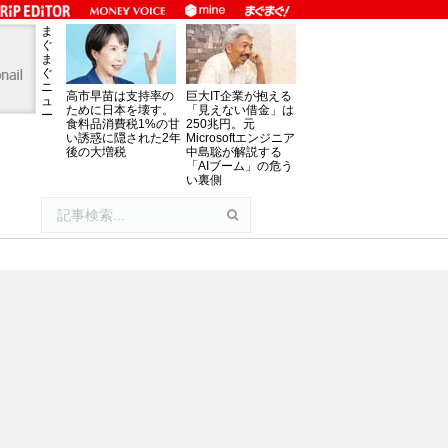
ま
ぐ
ま
ぐ
ニ
高市早苗は支持率の
巨大IT企業が抱える
ュ
ために日本を壊す。
「見えない借金」は
ー
食料品消費税1%の甘
250兆円。元
い誘惑に隠された2年
Microsoftエンジニア
後の大増税
中島聡が解説する
「AIブーム」の危う
い裏側