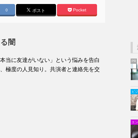
Pocket
0
ポスト
える闇
本当に友達がいない」という悩みを告白
PR
、極度の人見知り。
共演者と連絡先を交
ビ
エ