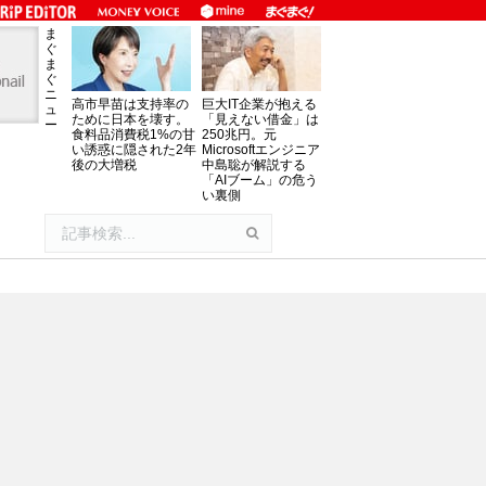
ま
ぐ
ま
ぐ
ニ
高市早苗は支持率の
巨大IT企業が抱える
ュ
ために日本を壊す。
「見えない借金」は
ー
食料品消費税1%の甘
250兆円。元
い誘惑に隠された2年
Microsoftエンジニア
後の大増税
中島聡が解説する
「AIブーム」の危う
い裏側