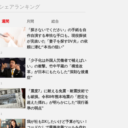
シェアランキング
週間
月間
総合
「探さないでください」の手紙を自
作自演する卑怯な手口も。現役探偵
が見抜いた「妻子を探すDV夫」の依
頼に潜む“本当の狙い”
 2
「少子化は外国人労働者で補えばい
い」の衝撃。竹中平蔵の「構造改
革」が日本にもたらした“深刻な後遺
症”
 1
「震度7」に耐える免震・耐震技術で
も破損。令和8年熊本地震の「想定を
超えた揺れ」が明らかにした“現行基
準の弱点”
 1
我が社もDXしたいけど予算がない！
コードなしで業務改善ツールを作れ