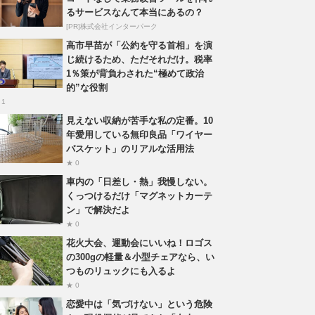
るサービスなんて本当にあるの？
[PR]株式会社インターパーク
高市早苗が「公約を守る首相」を演
じ続けるため、ただそれだけ。税率
1％策が背負わされた“極めて政治
的”な役割
 1
見えない収納が苦手な私の定番。10
年愛用している無印良品「ワイヤー
バスケット」のリアルな活用法
★ 0
車内の「日差し・熱」我慢しない。
くっつけるだけ「マグネットカーテ
ン」で解決だよ
★ 0
花火大会、運動会にいいね！ロゴス
の300gの軽量＆小型チェアなら、い
つものリュックにも入るよ
★ 0
恋愛中は「気づけない」という危険