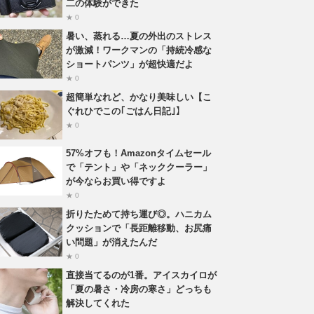
二の体験ができた
★ 0
暑い、蒸れる…夏の外出のストレス
が激減！ワークマンの「持続冷感な
ショートパンツ」が超快適だよ
★ 0
超簡単なれど、かなり美味しい【こ
ぐれひでこの｢ごはん日記｣】
★ 0
57%オフも！Amazonタイムセール
で「テント」や「ネッククーラー」
が今ならお買い得ですよ
★ 0
折りたためて持ち運び◎。ハニカム
クッションで「長距離移動、お尻痛
い問題」が消えたんだ
★ 0
直接当てるのが1番。アイスカイロが
「夏の暑さ・冷房の寒さ」どっちも
解決してくれた