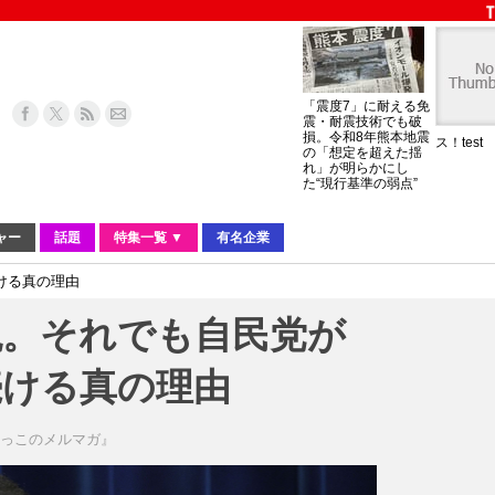
「震度7」に耐える免
震・耐震技術でも破
損。令和8年熊本地震
ス！test
の「想定を超えた揺
れ」が明らかにし
た“現行基準の弱点”
ャー
話題
特集一覧 ▼
有名企業
ける真の理由
税。それでも自民党が
続ける真の理由
きっこのメルマガ』