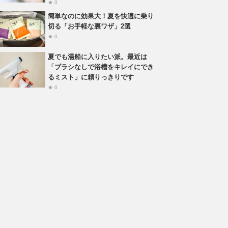
★ 0
簡単なのに効果大！夏を快適に乗り
切る「お手軽な裏ワザ」2選
★ 0
夏でも湯船に入りたい派。最近は
「ブラシなしで浴槽をキレイにでき
るミスト」に頼りっきりです
★ 0