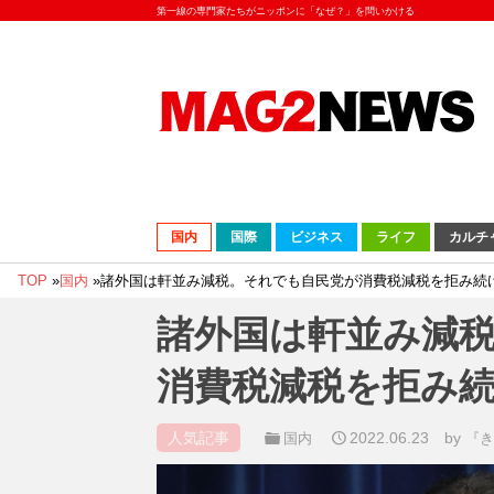
第一線の専門家たちがニッポンに「なぜ？」を問いかける
国内
国際
ビジネス
ライフ
カルチ
TOP
»
国内
»
諸外国は軒並み減税。それでも自民党が消費税減税を拒み続
諸外国は軒並み減
消費税減税を拒み
人気記事
2022.06.23
by
国内
『