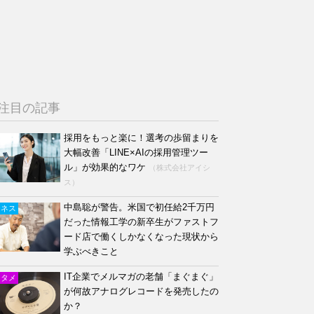
注目の記事
採用をもっと楽に！選考の歩留まりを
大幅改善「LINE×AIの採用管理ツー
ル」が効果的なワケ
（株式会社アイシ
ス）
中島聡が警告。米国で初任給2千万円
ジネス
だった情報工学の新卒生がファストフ
ード店で働くしかなくなった現状から
学ぶべきこと
IT企業でメルマガの老舗「まぐまぐ」
ンタメ
が何故アナログレコードを発売したの
か？