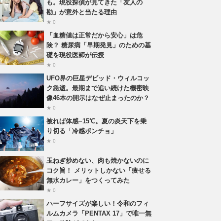
も。現役探偵が見てきた「友人の
勘」が意外と当たる理由
★ 0
「血糖値は正常だから安心」は危
険？ 糖尿病「早期発見」のための基
礎を現役医師が伝授
★ 0
UFO界の巨星デビッド・ウィルコッ
ク急逝。最期まで追い続けた機密映
像46本の開示はなぜ止まったのか？
★ 0
被れば体感−15℃。夏の炎天下を乗
り切る「冷感ポンチョ」
★ 0
玉ねぎ炒めない、肉も焼かないのに
コク旨！ メリットしかない「痩せる
無水カレー」をつくってみた
★ 0
ハーフサイズが楽しい！令和のフィ
ルムカメラ「PENTAX 17」で唯一無