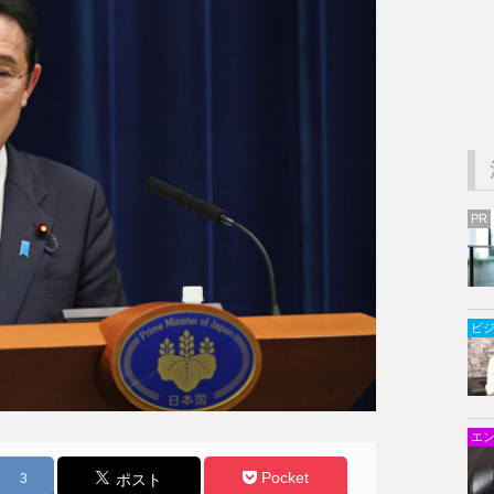
PR
ビ
エ
Pocket
3
ポスト