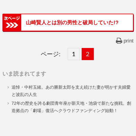
山崎賢人とは別の男性と破局していた!?
print
ページ:
固
1
固
2
,
定
定
いま読まれてます
ペ
ペ
追悼・中村玉緒。あの勝新太郎を支え続けた妻が明かす夫婦愛
ー
ー
と波乱の人生
ジ
ジ
72年の歴史を誇る劇団青年座が新天地・池袋で新たな挑戦。創
造拠点の「劇場」復活へクラウドファンディング始動！