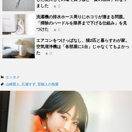
ました
★ 0
洗濯機の排水ホース周りにホコリが溜まる問題。
「掃除のハードルを限界まで下げる仕組み」を見
つけた
★ 0
エアコンをつけっぱなし、猫2匹と暮らすわが家。
空気清浄機は「各部屋に1台」じゃなくてもよかっ
た
★ 0
カ
エンタメ
テ
タ
山崎賢人
,
広瀬すず
,
芸能人の熱愛
ゴ
グ
リ
ー