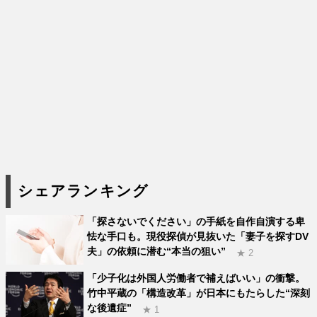
シェアランキング
「探さないでください」の手紙を自作自演する卑
怯な手口も。現役探偵が見抜いた「妻子を探すDV
夫」の依頼に潜む“本当の狙い”
★ 2
「少子化は外国人労働者で補えばいい」の衝撃。
竹中平蔵の「構造改革」が日本にもたらした“深刻
な後遺症”
★ 1