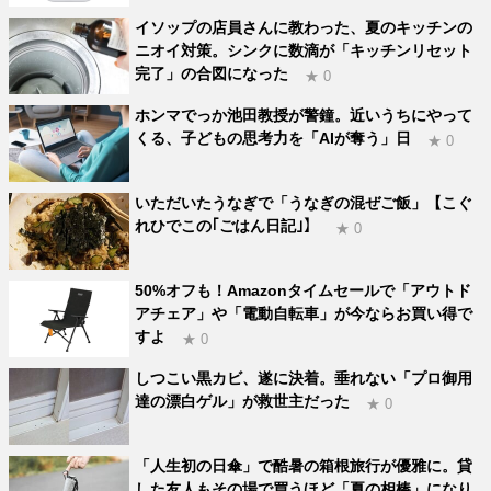
イソップの店員さんに教わった、夏のキッチンの
ニオイ対策。シンクに数滴が「キッチンリセット
完了」の合図になった
★ 0
ホンマでっか池田教授が警鐘。近いうちにやって
くる、子どもの思考力を「AIが奪う」日
★ 0
いただいたうなぎで「うなぎの混ぜご飯」【こぐ
れひでこの｢ごはん日記｣】
★ 0
50%オフも！Amazonタイムセールで「アウトド
アチェア」や「電動自転車」が今ならお買い得で
すよ
★ 0
しつこい黒カビ、遂に決着。垂れない「プロ御用
達の漂白ゲル」が救世主だった
★ 0
「人生初の日傘」で酷暑の箱根旅行が優雅に。貸
した友人もその場で買うほど「夏の相棒」になり