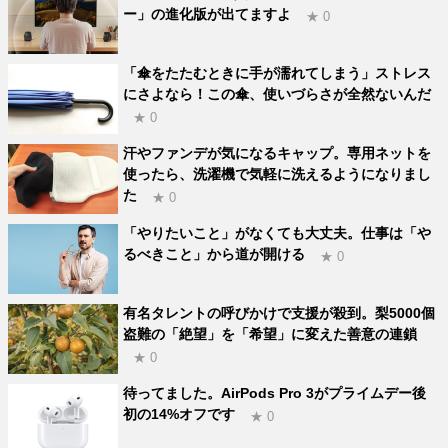
ー」の進化版が出てますよ
★ 0
「傘をたたむときに手が濡れてしまう」ストレス
にさよなら！この傘、使いづらさが全然ないんだ
★ 0
汗やファンデが気になるキャップ。専用ネットを
使ったら、洗濯機で気軽に洗えるようになりまし
た
★ 0
「やりたいこと」がなくても大丈夫。仕事は「や
るべきこと」から道が開ける
★ 0
有名タレントの呼びかけで支援が殺到。梨5000個
盗難の「絶望」を「希望」に変えた善意の連鎖
★ 0
待ってました。AirPods Pro 3がプライムデー後
初の14%オフです
★ 0