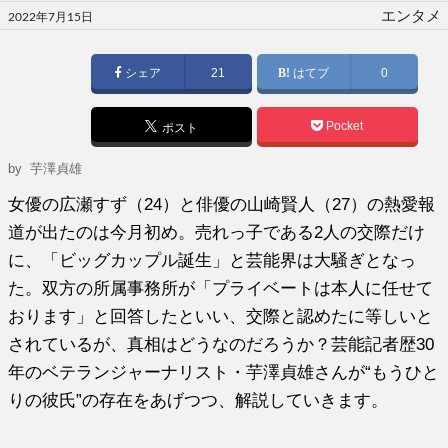
投
エンタメ
2022年7月15日
稿
日:
シェア
21
はてブ
0
Pocket
ポスト
by
芋澤貞雄
女優の広瀬すず（24）と俳優の山崎賢人（27）の熱愛報
道が出たのは今月初め。売れっ子である2人の交際だけ
に、「ビッグカップル誕生」と芸能界は大騒ぎとなっ
た。双方の所属事務所が「プライベートは本人に任せて
おります」と回答したといい、交際と認めたに等しいと
されているが、真相はどうなのだろうか？芸能記者歴30
年のベテランジャーナリスト・芋澤貞雄さんが“もうひと
りの彼氏”の存在をあげつつ、解説していきます。