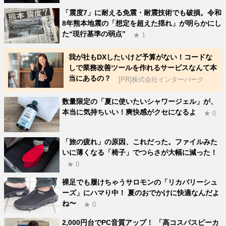
「震度7」に耐える免震・耐震技術でも破損。令和
8年熊本地震の「想定を超えた揺れ」が明らかにし
た“現行基準の弱点”
★ 1
我が社もDXしたいけど予算がない！コードな
しで業務改善ツールを作れるサービスなんて本
当にあるの？
[PR]株式会社インターパーク
数量限定の「夏に使いたいシャワージェル」が、
本当に気持ちいい！爽快感がクセになるよ
★ 0
「旅の疲れ」の原因、これだった。ファイルみた
いに薄くなる「椅子」でつらさが大幅に減った！
★ 0
裸足でも履けちゃうサロモンの「リカバリーシュ
ーズ」にハマり中！ 夏のおでかけに快適なんだよ
ね〜
★ 0
2,000円台でPC音質アップ！ 「高コスパスピーカ