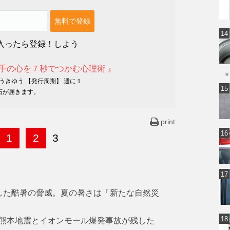
入ったら登録！しよう
相手の心を７秒でつかむ心理術 』
★
うきゆう 【発行周期】 週に１
石が届きます。
print
1
2
3
した酷暑の脅威。夏の暑さは「新たな自然災
熊本地震とイオンモール爆発事故が残した