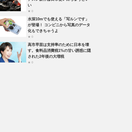
い
★ 0
水深10mでも使える「写ルンです」
が登場！ コンビニから写真のデータ
化もできちゃうよ
★ 0
高市早苗は支持率のために日本を壊
す。食料品消費税1%の甘い誘惑に隠
された2年後の大増税
★ 0