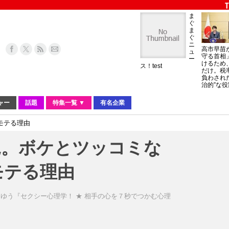
ま
ぐ
ま
ぐ
ニ
高市早苗
ュ
守る首相
ー
けるため
ス！test
だけ。税
負わされ
治的”な役
ャー
話題
特集一覧 ▼
有名企業
モテる理由
見。ボケとツッコミな
モテる理由
ゆう『セクシー心理学！ ★ 相手の心を７秒でつかむ心理
Group of people showing the heart shape