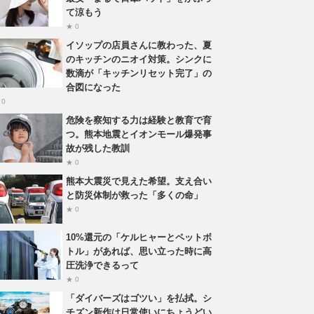
て涼もう
★ 0
イソップの店員さんに教わった、夏
のキッチンのニオイ対策。シンクに
数滴が「キッチンリセット完了」の
合図になった
 0
危険を察知する力は経験と教育で育
つ。熊本地震とイオンモール爆発事
故が残した教訓
★ 0
熊本大震災で見えた希望。支え合い
と防災体制が救った「多くの命」
★ 0
10%還元の「ケルヒャーとペットボ
トル」があれば、思い立った時に高
圧洗浄できるって
★ 0
「ダイバーズはゴツい」を払拭。シ
チズン新作は日常使いにちょうどい