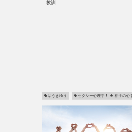
教訓
ゆうきゆう
セクシー心理学！ ★ 相手の心