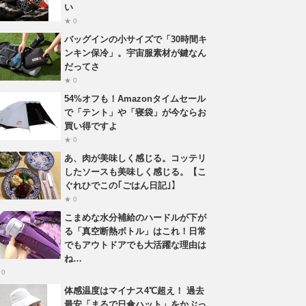
い
★ 0
バッグインの小サイズで「30時間キ
ンキン保冷」。宇宙服素材が鍵なん
だってさ
★ 0
54%オフも！Amazonタイムセール
で「テント」や「寝袋」が今ならお
買い得ですよ
★ 0
あ、肉が美味しく感じる。コッテリ
したソースも美味しく感じる。【こ
ぐれひでこの｢ごはん日記｣】
★ 0
こまめな水分補給のハードルが下が
る「真空断熱ボトル」はこれ！日常
でもアウトドアでも大活躍な理由は
ね…
 0
体感温度はマイナス4℃超え！ 過去
最安「まるで日傘ハット」をかぶっ