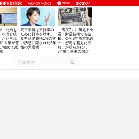
が「公約を
高市早苗は支持率の
「震度7」に耐える免
」を演じ続
ために日本を壊す。
震・耐震技術でも破
、ただそれ
食料品消費税1%の甘
損。令和8年熊本地震
率1％策が背
い誘惑に隠された2年
の「想定を超えた揺
た“極めて政
後の大増税
れ」が明らかにし
割
た“現行基準の弱点”