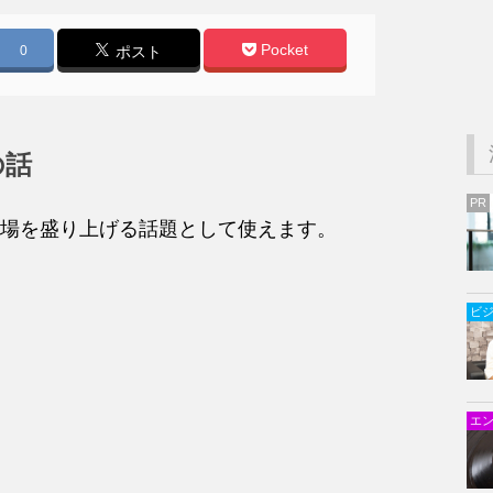
Pocket
0
ポスト
の話
PR
場を盛り上げる話題として使えます。
ビ
エ