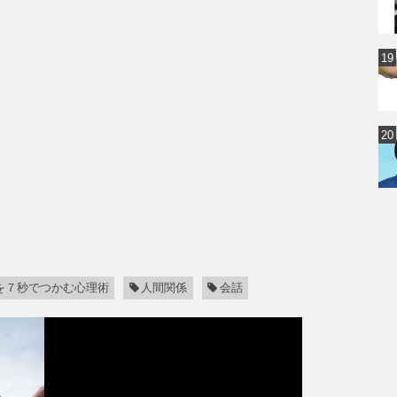
を７秒でつかむ心理術
人間関係
会話