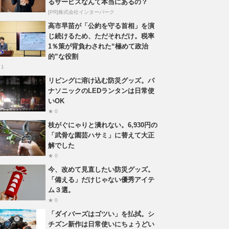
るサービスなんて本当にあるの？
[PR]株式会社インターパーク
高市早苗が「公約を守る首相」を演
じ続けるため、ただそれだけ。税率
1％策が背負わされた“極めて政治
的”な役割
 1
リビングに溶け込む防災グッズ。パ
ナソニックのLEDランタンは日常使
いOK
★ 0
枝がぐにゃりと潰れない。6,930円の
「武骨な園芸ハサミ」に替えて大正
解でした
★ 0
今、改めて見直したい防災グッズ。
「備える」だけじゃない優秀アイテ
ム３選。
★ 0
「ダイバーズはゴツい」を払拭。シ
チズン新作は日常使いにちょうどい