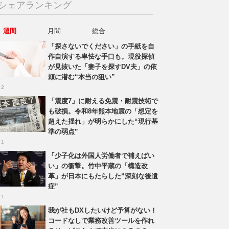
シェアランキング
週間
月間
総合
「探さないでください」の手紙を自
作自演する卑怯な手口も。現役探偵
が見抜いた「妻子を探すDV夫」の依
頼に潜む“本当の狙い”
 2
「震度7」に耐える免震・耐震技術で
も破損。令和8年熊本地震の「想定を
超えた揺れ」が明らかにした“現行基
準の弱点”
 1
「少子化は外国人労働者で補えばい
い」の衝撃。竹中平蔵の「構造改
革」が日本にもたらした“深刻な後遺
症”
 1
我が社もDXしたいけど予算がない！
コードなしで業務改善ツールを作れ