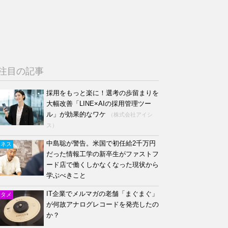
注目の記事
採用をもっと楽に！選考の歩留まりを
大幅改善「LINE×AIの採用管理ツー
ル」が効果的なワケ
（株式会社アイシ
ス）
中島聡が警告。米国で初任給2千万円
ジネス
だった情報工学の新卒生がファストフ
ード店で働くしかなくなった現状から
学ぶべきこと
IT企業でメルマガの老舗「まぐまぐ」
ンタメ
が何故アナログレコードを発売したの
か？