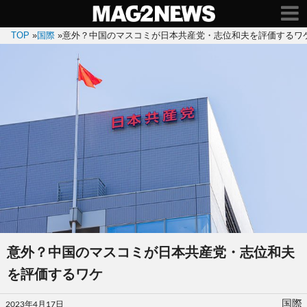
TOP
»
国際
»
意外？中国のマスコミが日本共産党・志位和夫を評価するワ
意外？中国のマスコミが日本共産党・志位和夫
を評価するワケ
投
国際
2023年4月17日