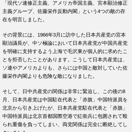
「現代ソ連修正主義、
アメリカ帝国主義、宮本顯治修正
主義グループ、
佐藤栄作反動内閣」という4つの敵の存
在を明言しました。
その背景には、
1966年3月に訪中した日本共産党の宮本
顯治議長が、
中ソ極論において日本共産党が中国共産党
を明確に支持するよう上
海で毛沢東が個人的に求めたこ
とを拒否したことがあります。
こうして日本共産党は、
ソ連やアメリカよりも、
さらには中国と敵対していた佐
藤栄作内閣よりも危険な敵になりま
した。
そして、日中共産党の関係は非常に緊迫し、この後の8
月、
日本共産党は中国駐在代表と「赤旗」
中国特派員を
北京から引き上げたが、日本共産党駐在代表と「
赤旗」
中国特派員は北京首都国際空港で紅衛兵に包囲されて殴
られ重傷を
負ってしまい、両党関係は完全に断絶してし