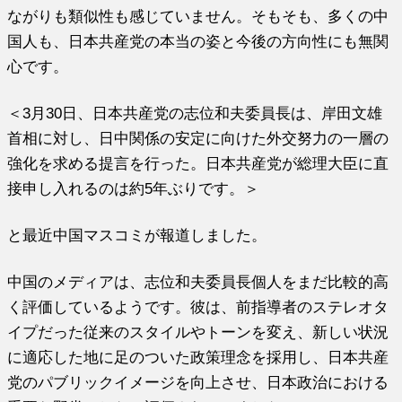
ながりも類似性も感じていま
せん。そもそも、多くの中
国人も、
日本共産党の本当の姿と今後の方向性にも無関
心です。
＜3月30日、日本共産党の志位和夫委員長は、
岸田文雄
首相に対し、
日中関係の安定に向けた外交努力の一層の
強化を求める提言を行っ
た。日本共産党が総理大臣に直
接申し入れるのは約5年ぶりです。
＞
と最近中国マスコミが報道しました。
中国のメディアは、
志位和夫委員長個人をまだ比較的高
く評価しているようです。
彼は、
前指導者のステレオタ
イプだった従来のスタイルやトーンを変え、
新しい状況
に適応した地に足のついた政策理念を採用し、
日本共産
党のパブリックイメージを向上させ、
日本政治における