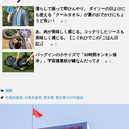
濡らして振って即ひんやり。 ダイソーの日よけに
も使える「クールタオル」が夏のおでかけにちょ
うど良い！
★ 0
あ、肉が美味しく感じる。コッテリしたソースも
美味しく感じる。【こぐれひでこの｢ごはん日
記｣】
★ 0
バッグインの小サイズで「30時間キンキン保
冷」。宇宙服素材が鍵なんだってさ
★ 0
カ
国際
テ
タ
中国共産党
,
日本共産党
,
黄文葦
,
黄文葦の日中楽話
ゴ
グ
リ
ー