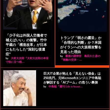
「少子化は外国人労働者で
トランプ「弱さの露呈」か
補えばいい」の衝撃。竹中
「合理的な判断」か？米国
平蔵の「構造改革」が日本
がイランへの大規模攻撃を
にもたらした“深刻な後遺
見送った理由
症”
by
最後の調停官 島田久仁彦の
by
大村大次郎『大村大次郎の本音
『無敵の交渉・…
で役に立つ税…
巨大IT企業が抱える「見えない借金」は
250兆円。元Microsoftエンジニア中島聡
が解説する「AIブーム」の危うい裏側
by
中島聡『週刊 Life is beaut…