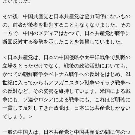
まいました。
その後、中国共産党と日本共産党は協力関係にないもの
の、
前者が後者を批判することもなくなりました。その
一方で、
中国のメディアはかつて、
日本共産党が戦争に
断固反対する姿勢を示したことを賞賛していま
した。
＜日本共産党は、
日本の中国侵略や太平洋戦争で反戦の
立場をとっただけでなく、
戦後の政治活動においても、
かつての朝鮮戦争やベトナム戦争への反対をはじめ、
21
世紀に入ってからもアフガニスタン戦争やイラク戦争へ
の反対
など、その姿勢を維持しています。米国による戦
争にも、
ソ連やロシアによる戦争にも、
これほど明確に
一貫して反対してきた政党は、
日本には共産党しかない
でしょう。＞
一般の中国人は、
日本共産党と中国共産党の間に何のつ