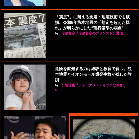
「震度7」に耐える免震・耐震技術でも破
損。令和8年熊本地震の「想定を超えた揺
れ」が明らかにした“現行基準の弱点”
by
冷泉彰彦『冷泉彰彦のプリンストン通信』
危険を察知する力は経験と教育で育つ。熊
本地震とイオンモール爆発事故が残した教
訓
by
引地達也『ジャーナリスティックなやさし
い…