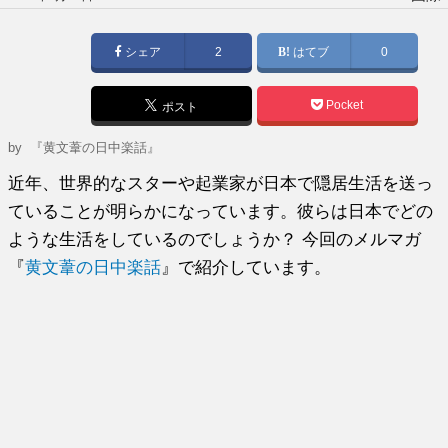
稿
日:
シェア
2
はてブ
0
Pocket
ポスト
by
『黄文葦の日中楽話』
近年、世界的なスターや起業家が日本で隠居生活を送っ
ていることが明らかになっています。彼らは日本でどの
ような生活をしているのでしょうか？ 今回のメルマガ
『
黄文葦の日中楽話
』で紹介しています。