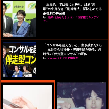
「玉虫色」では虫にも失礼。維新“悲
願”の中身なき「副首都法」採決をめぐる
茶番劇の舞台裏
by
新恭（あらたきょう）『国家権力＆メディ
ア…
「コンサルを超えないと、生き残れない」
──元証券会社社長・澤田聖陽が語る、AI
時代の"伴走型コンサル"の正体
by
gyouza（まぐまぐ編集部）