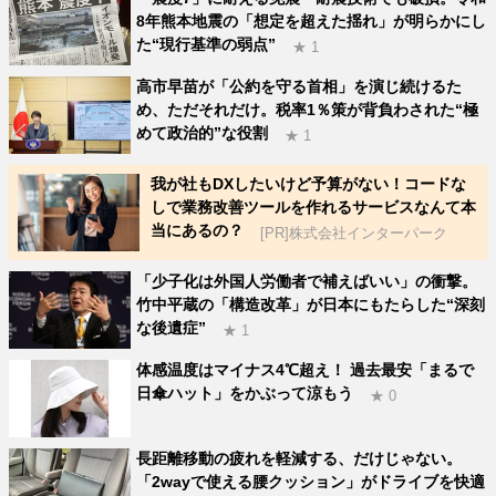
8年熊本地震の「想定を超えた揺れ」が明らかにし
た“現行基準の弱点”
★ 1
高市早苗が「公約を守る首相」を演じ続けるた
め、ただそれだけ。税率1％策が背負わされた“極
めて政治的”な役割
★ 1
我が社もDXしたいけど予算がない！コードな
しで業務改善ツールを作れるサービスなんて本
当にあるの？
[PR]株式会社インターパーク
「少子化は外国人労働者で補えばいい」の衝撃。
竹中平蔵の「構造改革」が日本にもたらした“深刻
な後遺症”
★ 1
体感温度はマイナス4℃超え！ 過去最安「まるで
日傘ハット」をかぶって涼もう
★ 0
長距離移動の疲れを軽減する、だけじゃない。
「2wayで使える腰クッション」がドライブを快適