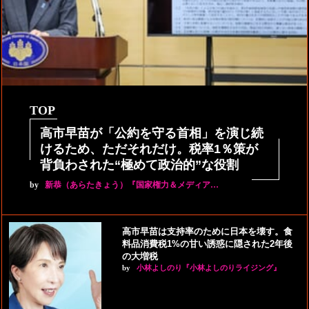
TOP
高市早苗が「公約を守る首相」を演じ続
けるため、ただそれだけ。税率1％策が
背負わされた“極めて政治的”な役割
by
新恭（あらたきょう）『国家権力＆メディア…
高市早苗は支持率のために日本を壊す。食
料品消費税1%の甘い誘惑に隠された2年後
の大増税
by
小林よしのり『小林よしのりライジング』