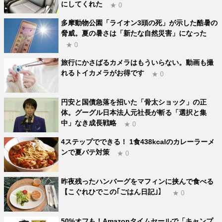
にしてくれた
★ 0
多摩動物公園「ライオン3頭の死」が示した酷暑の
脅威。夏の暑さは「新たな自然災害」になった
★ 0
旅行にかさばるカメラはもういらない。動画も撮
れるトイカメラがお得です
★ 0
円安と国債急落を招いた「骨太ショック」の正
体。グーグル日本法人元社長が斬る「選択と集
中」なき成長戦略
★ 0
4ステップでできる！ 1食438kcalのカレーラーメ
ンで夏バテ対策
★ 0
昨夜残ったハンバーグをマフィンに挟んで食べる
【こぐれひでこの｢ごはん日記｣】
★ 0
50%オフも！Amazonタイムセールで「キャンプ