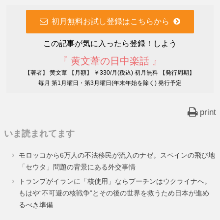
初月無料お試し登録はこちらから
この記事が気に入ったら登録！しよう
『 黄文葦の日中楽話 』
【著者】 黄文葦 【月額】 ￥330/月(税込) 初月無料 【発行周期】
毎月 第1月曜日・第3月曜日(年末年始を除く) 発行予定
print
いま読まれてます
モロッコから6万人の不法移民が流入のナゼ。スペインの飛び地
「セウタ」問題の背景にある外交事情
トランプがイランに「核使用」ならプーチンはウクライナへ。
もはや“不可避の核戦争”とその後の世界を救うため日本が進め
るべき準備