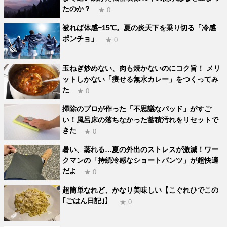
たのか？
★ 0
被れば体感−15℃。夏の炎天下を乗り切る「冷感
ポンチョ」
★ 0
玉ねぎ炒めない、肉も焼かないのにコク旨！ メリ
ットしかない「痩せる無水カレー」をつくってみ
た
★ 0
掃除のプロが作った「不思議なパッド」がすご
い！風呂床の落ちなかった蓄積汚れをリセットで
きた
★ 0
暑い、蒸れる…夏の外出のストレスが激減！ワー
クマンの「持続冷感なショートパンツ」が超快適
だよ
★ 0
超簡単なれど、かなり美味しい【こぐれひでこの
｢ごはん日記｣】
★ 0