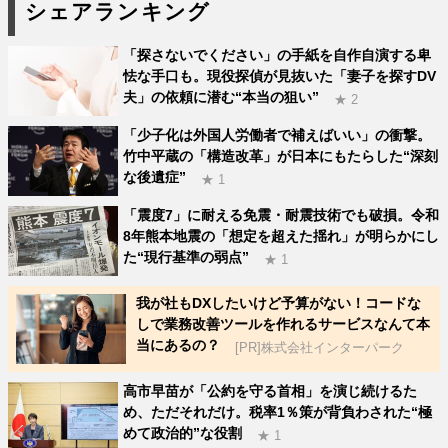
シェアランキング
「探さないでください」の手紙を自作自演する卑
怯な手口も。現役探偵が見抜いた「妻子を探すDV
夫」の依頼に潜む“本当の狙い”
★ 2
「少子化は外国人労働者で補えばいい」の衝撃。
竹中平蔵の「構造改革」が日本にもたらした“深刻
な後遺症”
★ 1
「震度7」に耐える免震・耐震技術でも破損。令和
8年熊本地震の「想定を超えた揺れ」が明らかにし
た“現行基準の弱点”
★ 1
我が社もDXしたいけど予算がない！コードな
しで業務改善ツールを作れるサービスなんて本
当にあるの？
[PR]株式会社インターパーク
高市早苗が「公約を守る首相」を演じ続けるた
め、ただそれだけ。税率1％策が背負わされた“極
めて政治的”な役割
★ 1