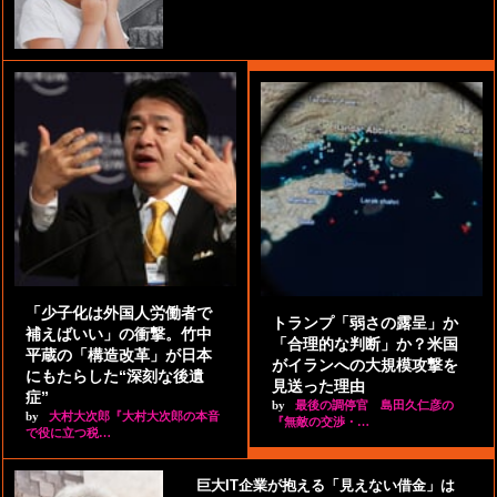
「少子化は外国人労働者で
トランプ「弱さの露呈」か
補えばいい」の衝撃。竹中
「合理的な判断」か？米国
平蔵の「構造改革」が日本
がイランへの大規模攻撃を
にもたらした“深刻な後遺
見送った理由
症”
by
最後の調停官 島田久仁彦の
by
大村大次郎『大村大次郎の本音
『無敵の交渉・…
で役に立つ税…
巨大IT企業が抱える「見えない借金」は