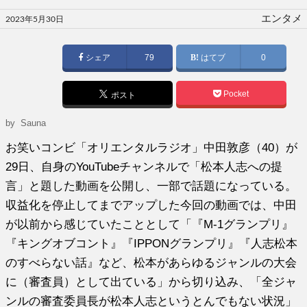
投
エンタメ
2023年5月30日
稿
日:
シェア
79
はてブ
0
Pocket
ポスト
by
Sauna
お笑いコンビ「オリエンタルラジオ」中田敦彦（40）が
29日、自身のYouTubeチャンネルで「松本人志への提
言」と題した動画を公開し、一部で話題になっている。
収益化を停止してまでアップした今回の動画では、中田
が以前から感じていたこととして「『M-1グランプリ』
『キングオブコント』『IPPONグランプリ』『人志松本
のすべらない話』など、松本があらゆるジャンルの大会
に（審査員）として出ている」から切り込み、「全ジャ
ンルの審査委員長が松本人志というとんでもない状況」