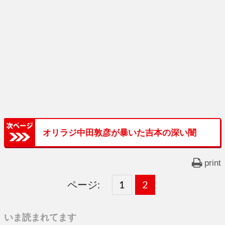
オリラジ中田敦彦が暴いた吉本の深い闇
print
ページ:
固
1
固
2
,
定
定
いま読まれてます