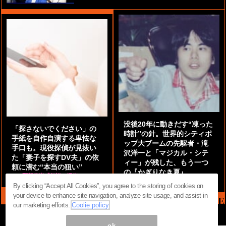
没後20年に動きだす“凍った
「探さないでください」の
時計”の針。世界的シティポ
手紙を自作自演する卑怯な
ップ大ブームの先駆者・滝
手口も。現役探偵が見抜い
沢洋一と「マジカル・シテ
た「妻子を探すDV夫」の依
ィー」が残した、もう一つ
頼に潜む“本当の狙い”
の『かぎりなき夏』
by
阿部泰尚『伝説の探偵』
by
都鳥 流星
By clicking “Accept All Cookies”, you agree to the storing of cookies on
your device to enhance site navigation, analyze site usage, and assist in
MAG2 NEWS HEADLINE
our marketing efforts.
Coolie policy
ok