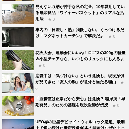
見えない収納が苦手な私の定番。10年愛用してい
る無印良品「ワイヤーバスケット」のリアルな活
用法
★ 0
車内の「日差し・熱」我慢しない。くっつけるだ
け「マグネットカーテン」で解決だよ
★ 0
花火大会、運動会にいいね！ロゴスの300gの軽量
＆小型チェアなら、いつものリュックにも入るよ
★ 0
恋愛中は「気づけない」という危険も。現役探偵
が見てきた「友人の勘」が意外と当たる理由
★
0
「血糖値は正常だから安心」は危険？ 糖尿病「早
期発見」のための基礎を現役医師が伝授
★ 0
UFO界の巨星デビッド・ウィルコック急逝。最期
まで追い続けた機密映像46本の開示はなぜ止まっ