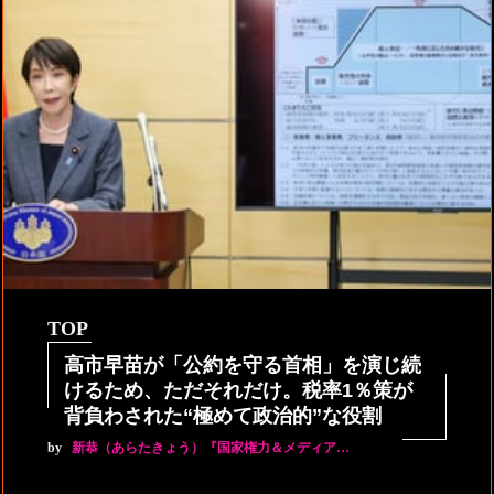
TOP
高市早苗が「公約を守る首相」を演じ続
けるため、ただそれだけ。税率1％策が
背負わされた“極めて政治的”な役割
by
新恭（あらたきょう）『国家権力＆メディア…