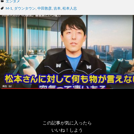
カ
エンタメ
テ
タ
M-1
,
ダウンタウン
,
中田敦彦
,
吉本
,
松本人志
ゴ
グ
リ
ー
この記事が気に入ったら
いいね！しよう