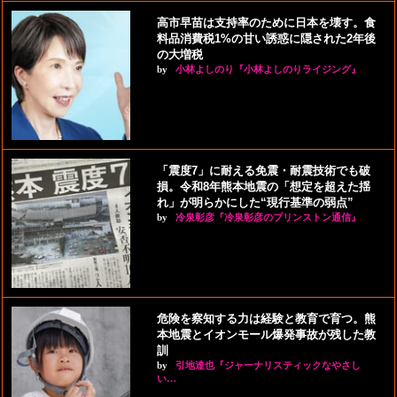
高市早苗は支持率のために日本を壊す。食
料品消費税1%の甘い誘惑に隠された2年後
の大増税
by
小林よしのり『小林よしのりライジング』
「震度7」に耐える免震・耐震技術でも破
損。令和8年熊本地震の「想定を超えた揺
れ」が明らかにした“現行基準の弱点”
by
冷泉彰彦『冷泉彰彦のプリンストン通信』
危険を察知する力は経験と教育で育つ。熊
本地震とイオンモール爆発事故が残した教
訓
by
引地達也『ジャーナリスティックなやさし
い…