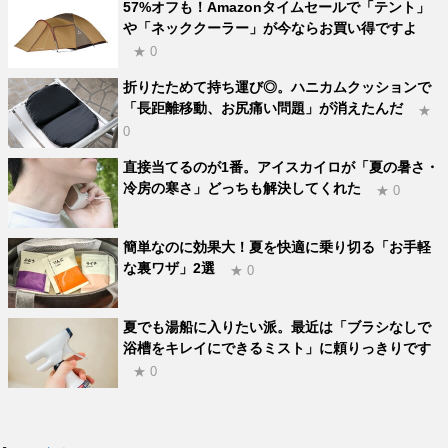
57%オフも！Amazonタイムセールで「テント」
や「ネッククーラー」が今ならお買い得ですよ
★ 0
折りたためて持ち運び◎。ハニカムクッションで
「長距離移動、お尻痛い問題」が消えたんだ
★
0
直接当てるのが1番。アイスカイロが「夏の暑さ・
冷房の寒さ」どっちも解決してくれた
★ 0
簡単なのに効果大！夏を快適に乗り切る「お手軽
な裏ワザ」2選
★ 0
夏でも湯船に入りたい派。最近は「ブラシなしで
浴槽をキレイにできるミスト」に頼りっきりです
★ 0