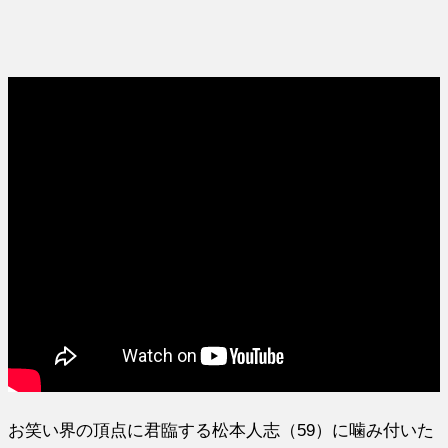
お笑い界の頂点に君臨する松本人志（59）に噛み付いた