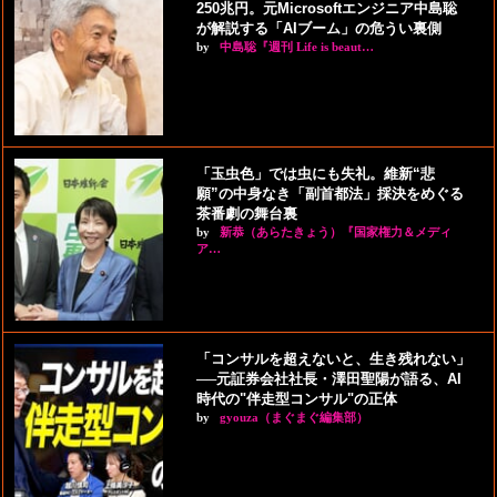
250兆円。元Microsoftエンジニア中島聡
が解説する「AIブーム」の危うい裏側
by
中島聡『週刊 Life is beaut…
「玉虫色」では虫にも失礼。維新“悲
願”の中身なき「副首都法」採決をめぐる
茶番劇の舞台裏
by
新恭（あらたきょう）『国家権力＆メディ
ア…
「コンサルを超えないと、生き残れない」
──元証券会社社長・澤田聖陽が語る、AI
時代の"伴走型コンサル"の正体
by
gyouza（まぐまぐ編集部）