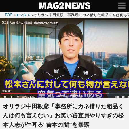
TOP
»
エンタメ
»
オリラジ中田敦彦「事務所にカネ借りた粗品くんは何も言
オリラジ中田敦彦「事務所にカネ借りた粗品く
んは何も言えない」お笑い審査員やりすぎの松
本人志が牛耳る“吉本の闇”を暴露