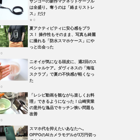
サンコーの新作マグネットケーブル
は全盛り。奪うのは「絡まりストレ
ス」だけ
★ 0
夏アクティビティに安心感をプラ
ス！ 操作性もそのまま、写真も綺麗
に撮れる「防水スマホケース」にや
っと出会った
 0
ニオイが気になる頭皮に、週2回のス
ペシャルケア。ダヴィネスの「海塩
スクラブ」で夏の不快感が軽くなっ
た
 0
「レシピ動画を観ながら楽しくお料
理」できるようになった！山崎実業
の意外な逸品でキッチン狭い問題も
改善
 0
スマホ代を抑えたいあなたへ。
OPPOのAIカメラモデルが3万円切っ