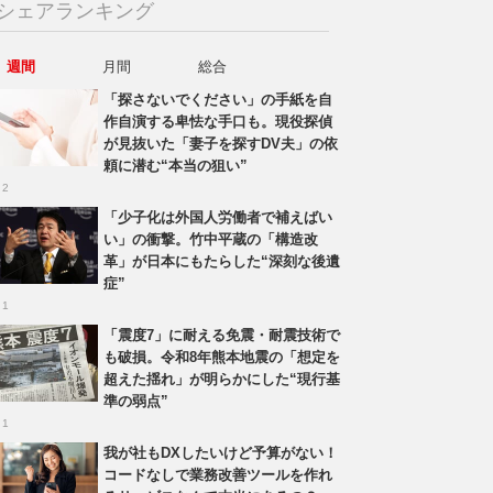
シェアランキング
週間
月間
総合
「探さないでください」の手紙を自
作自演する卑怯な手口も。現役探偵
が見抜いた「妻子を探すDV夫」の依
頼に潜む“本当の狙い”
 2
「少子化は外国人労働者で補えばい
い」の衝撃。竹中平蔵の「構造改
革」が日本にもたらした“深刻な後遺
症”
 1
「震度7」に耐える免震・耐震技術で
も破損。令和8年熊本地震の「想定を
超えた揺れ」が明らかにした“現行基
準の弱点”
 1
我が社もDXしたいけど予算がない！
コードなしで業務改善ツールを作れ