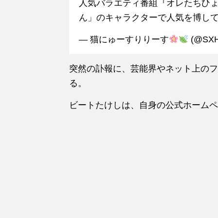
人気バラエティ番組『オレたちひ
ん」のキャラクターで人気を博し
— 猫にゅーすりりーす
(@SX
突然の訃報に、芸能界やネット上のフ
る。
ビートたけしは、自身の公式ホームペ