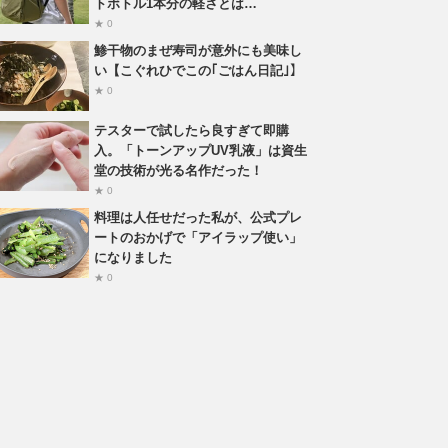
トボトル1本分の軽さとは…
★ 0
鯵干物のまぜ寿司が意外にも美味し
い【こぐれひでこの｢ごはん日記｣】
★ 0
テスターで試したら良すぎて即購
入。「トーンアップUV乳液」は資生
堂の技術が光る名作だった！
★ 0
料理は人任せだった私が、公式プレ
ートのおかげで「アイラップ使い」
になりました
★ 0