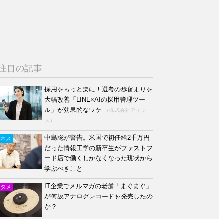
注目の記事
採用をもっと楽に！選考の歩留まりを
大幅改善「LINE×AIの採用管理ツー
ル」が効果的なワケ
（株式会社アイシ
ス）
中島聡が警告。米国で初任給2千万円
ジネス
だった情報工学の新卒生がファストフ
ード店で働くしかなくなった現状から
学ぶべきこと
IT企業でメルマガの老舗「まぐまぐ」
ンタメ
が何故アナログレコードを発売したの
か？