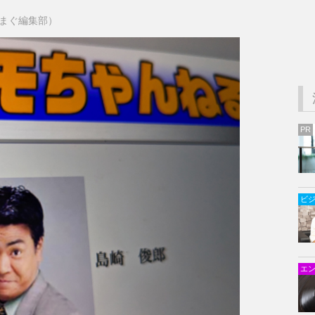
まぐまぐ編集部）
PR
ビ
エ