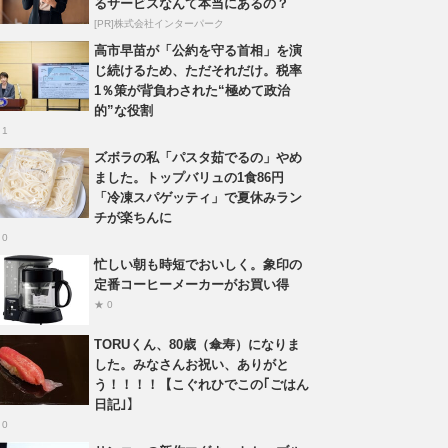
るサービスなんて本当にあるの？
[PR]株式会社インターパーク
高市早苗が「公約を守る首相」を演
じ続けるため、ただそれだけ。税率
1％策が背負わされた“極めて政治
的”な役割
 1
ズボラの私「パスタ茹でるの」やめ
ました。トップバリュの1食86円
「冷凍スパゲッティ」で夏休みラン
チが楽ちんに
 0
忙しい朝も時短でおいしく。象印の
定番コーヒーメーカーがお買い得
★ 0
TORUくん、80歳（傘寿）になりま
した。みなさんお祝い、ありがと
う！！！！【こぐれひでこの｢ごはん
日記｣】
 0