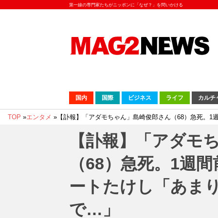
第一線の専門家たちがニッポンに「なぜ？」を問いかける
国内
国際
ビジネス
ライフ
カルチ
TOP
»
エンタメ
»
【訃報】「アダモちゃん」島崎俊郎さん（68）急死。1
【訃報】「アダモ
（68）急死。1週
ートたけし「あま
で…」