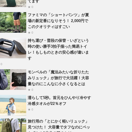
てます
★ 0
ファミマの「ショートパンツ」が夏
場の新定番になりそう！ 2,000円で
このクオリティはすごい
★ 0
持ち運び・普段の保管・いざという
時の使い勝手3拍子揃った簡易トイ
レ！もしものときの安心感が違いま
す
 0
モンベルの「魔法みたいな折りたた
みリュック」が旅行で大活躍！大容
量なのにこんなに小さくなるとは
★ 0
濡らして5秒。首元をひんやり冷やす
冷感タオルが22％オフ
★ 0
旅行用の「とにかく軽いリュック」
見つけた！ 大容量でタフなのにペッ