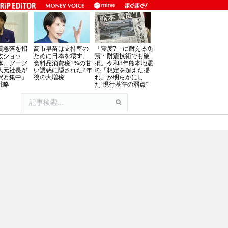
債急落を招
高市早苗は支持率の
「震度7」に耐える免
太ショッ
ために日本を壊す。
震・耐震技術でも破
体。グーグ
食料品消費税1%の甘
損。令和8年熊本地震
人元社長が
い誘惑に隠された2年
の「想定を超えた揺
択と集中」
後の大増税
れ」が明らかにし
戦略
た“現行基準の弱点”