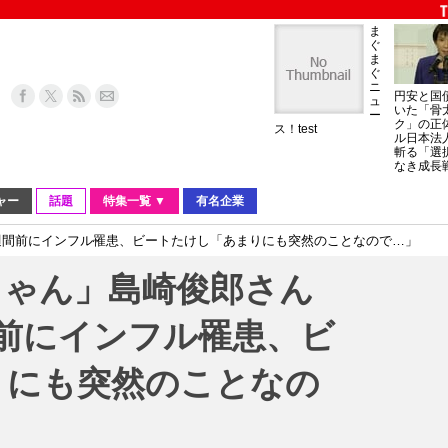
ま
ぐ
ま
ぐ
ニ
円安と国
ュ
いた「骨
ー
ク」の正
ス！test
ル日本法
斬る「選
なき成長
ャー
話題
特集一覧 ▼
有名企業
週間前にインフル罹患、ビートたけし「あまりにも突然のことなので…」
ちゃん」島崎俊郎さん
間前にインフル罹患、ビ
りにも突然のことなの