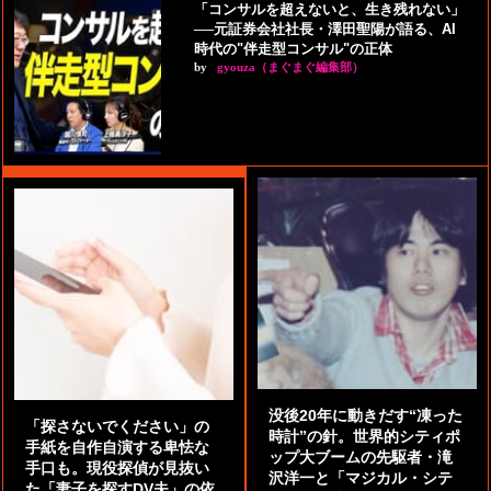
「コンサルを超えないと、生き残れない」
──元証券会社社長・澤田聖陽が語る、AI
時代の"伴走型コンサル"の正体
by
gyouza（まぐまぐ編集部）
没後20年に動きだす“凍った
「探さないでください」の
時計”の針。世界的シティポ
手紙を自作自演する卑怯な
ップ大ブームの先駆者・滝
手口も。現役探偵が見抜い
沢洋一と「マジカル・シテ
た「妻子を探すDV夫」の依