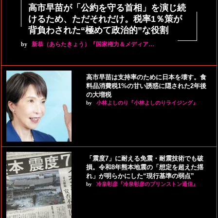
高市早苗が「公約を守る首相」を演じ続
けるため、ただそれだけ。税率1％策が
背負わされた“極めて政治的”な役割
by
新恭（あらたきょう）『国家権力＆メディア…
高市早苗は支持率のために日本を壊す。食
料品消費税1%の甘い誘惑に隠された2年後
の大増税
by
小林よしのり『小林よしのりライジング』
「震度7」に耐える免震・耐震技術でも破
損。令和8年熊本地震の「想定を超えた揺
れ」が明らかにした“現行基準の弱点”
by
冷泉彰彦『冷泉彰彦のプリンストン通信』