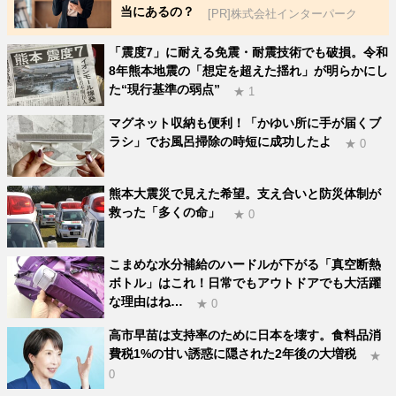
当にあるの？
[PR]株式会社インターパーク
「震度7」に耐える免震・耐震技術でも破損。令和
8年熊本地震の「想定を超えた揺れ」が明らかにし
た“現行基準の弱点”
★ 1
マグネット収納も便利！「かゆい所に手が届くブ
ラシ」でお風呂掃除の時短に成功したよ
★ 0
熊本大震災で見えた希望。支え合いと防災体制が
救った「多くの命」
★ 0
こまめな水分補給のハードルが下がる「真空断熱
ボトル」はこれ！日常でもアウトドアでも大活躍
な理由はね…
★ 0
高市早苗は支持率のために日本を壊す。食料品消
費税1%の甘い誘惑に隠された2年後の大増税
★
0