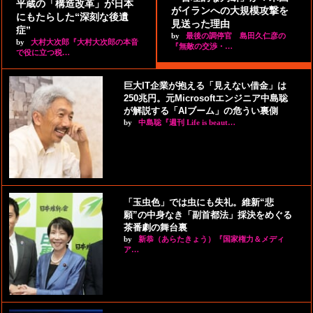
平蔵の「構造改革」が日本
がイランへの大規模攻撃を
にもたらした“深刻な後遺
見送った理由
症”
by
最後の調停官 島田久仁彦の
by
大村大次郎『大村大次郎の本音
『無敵の交渉・…
で役に立つ税…
巨大IT企業が抱える「見えない借金」は
250兆円。元Microsoftエンジニア中島聡
が解説する「AIブーム」の危うい裏側
by
中島聡『週刊 Life is beaut…
「玉虫色」では虫にも失礼。維新“悲
願”の中身なき「副首都法」採決をめぐる
茶番劇の舞台裏
by
新恭（あらたきょう）『国家権力＆メディ
ア…