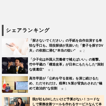
シェアランキング
「探さないでください」の手紙を自作自演する卑
怯な手口も。現役探偵が見抜いた「妻子を探すDV
夫」の依頼に潜む“本当の狙い”
★ 2
「少子化は外国人労働者で補えばいい」の衝撃。
竹中平蔵の「構造改革」が日本にもたらした“深刻
な後遺症”
★ 1
高市早苗が「公約を守る首相」を演じ続けるた
め、ただそれだけ。税率1％策が背負わされた“極
めて政治的”な役割
★ 1
我が社もDXしたいけど予算がない！コードな
しで業務改善ツールを作れるサービスなんて本