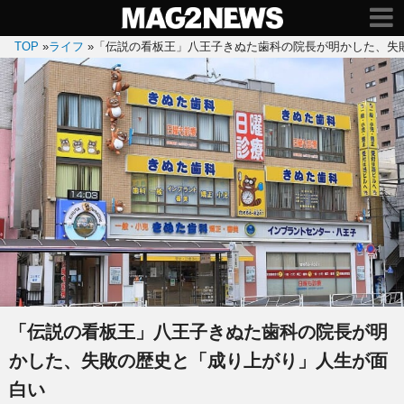
TOP
»
ライフ
»
「伝説の看板王」八王子きぬた歯科の院長が明かした、失
「伝説の看板王」八王子きぬた歯科の院長が明
かした、失敗の歴史と「成り上がり」人生が面
白い