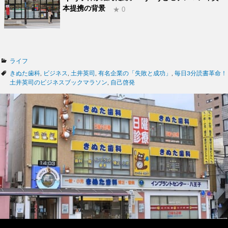
本提携の背景
★ 0
カ
ライフ
テ
タ
きぬた歯科
,
ビジネス
,
土井英司
,
有名企業の「失敗と成功」
,
毎日3分読書革命！
ゴ
グ
土井英司のビジネスブックマラソン
,
自己啓発
リ
ー