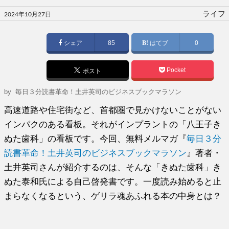
投
ライフ
2024年10月27日
稿
日:
シェア
85
はてブ
0
Pocket
ポスト
by
毎日３分読書革命！土井英司のビジネスブックマラソン
高速道路や住宅街など、首都圏で見かけないことがない
インパクのある看板。それがインプラントの「八王子き
ぬた歯科」の看板です。今回、無料メルマガ『
毎日３分
読書革命！土井英司のビジネスブックマラソン
』著者・
土井英司さんが紹介するのは、そんな「きぬた歯科」き
ぬた泰和氏による自己啓発書です。一度読み始めると止
まらなくなるという、ゲリラ魂あふれる本の中身とは？