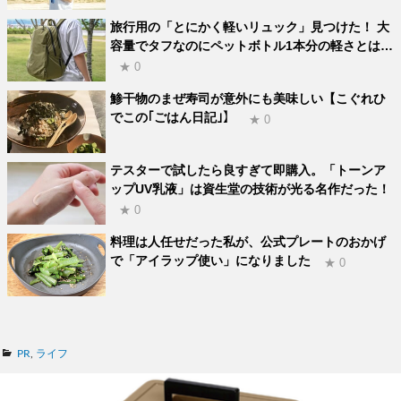
旅行用の「とにかく軽いリュック」見つけた！ 大
容量でタフなのにペットボトル1本分の軽さとは…
★ 0
鯵干物のまぜ寿司が意外にも美味しい【こぐれひ
でこの｢ごはん日記｣】
★ 0
テスターで試したら良すぎて即購入。「トーンア
ップUV乳液」は資生堂の技術が光る名作だった！
★ 0
料理は人任せだった私が、公式プレートのおかげ
で「アイラップ使い」になりました
★ 0
カ
PR
,
ライフ
テ
ゴ