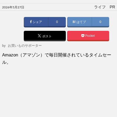
投
ライフ PR
2026年5月27日
稿
日:
シェア
0
はてブ
0
Pocket
ポスト
by
お買いものサポーター
Amazon（アマゾン）で毎日開催されているタイムセー
ル。