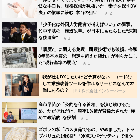
怯な手口も。現役探偵が見抜いた「妻子を探すDV
夫」の依頼に潜む“本当の狙い”
★ 2
「少子化は外国人労働者で補えばいい」の衝撃。
竹中平蔵の「構造改革」が日本にもたらした“深刻
な後遺症”
★ 1
「震度7」に耐える免震・耐震技術でも破損。令和
8年熊本地震の「想定を超えた揺れ」が明らかにし
た“現行基準の弱点”
★ 1
我が社もDXしたいけど予算がない！コードな
しで業務改善ツールを作れるサービスなんて本
当にあるの？
[PR]株式会社インターパーク
高市早苗が「公約を守る首相」を演じ続けるた
め、ただそれだけ。税率1％策が背負わされた“極
めて政治的”な役割
★ 1
ズボラの私「パスタ茹でるの」やめました。トッ
プバリュの1食86円「冷凍スパゲッティ」で夏休