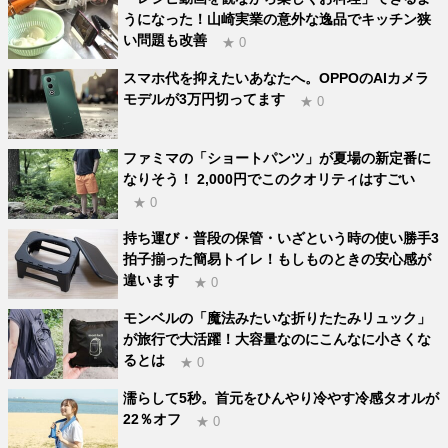
うになった！山崎実業の意外な逸品でキッチン狭
い問題も改善
★ 0
スマホ代を抑えたいあなたへ。OPPOのAIカメラ
モデルが3万円切ってます
★ 0
ファミマの「ショートパンツ」が夏場の新定番に
なりそう！ 2,000円でこのクオリティはすごい
★ 0
持ち運び・普段の保管・いざという時の使い勝手3
拍子揃った簡易トイレ！もしものときの安心感が
違います
★ 0
モンベルの「魔法みたいな折りたたみリュック」
が旅行で大活躍！大容量なのにこんなに小さくな
るとは
★ 0
濡らして5秒。首元をひんやり冷やす冷感タオルが
22％オフ
★ 0