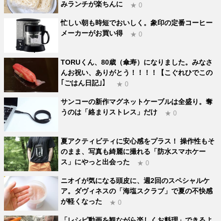
みランチが楽ちんに
★ 0
忙しい朝も時短でおいしく。象印の定番コーヒー
メーカーがお買い得
★ 0
TORUくん、80歳（傘寿）になりました。みなさ
んお祝い、ありがとう！！！！【こぐれひでこの
｢ごはん日記｣】
★ 0
サンコーの新作マグネットケーブルは全盛り。奪
うのは「絡まりストレス」だけ
★ 0
夏アクティビティに安心感をプラス！ 操作性もそ
のまま、写真も綺麗に撮れる「防水スマホケー
ス」にやっと出会った
★ 0
ニオイが気になる頭皮に、週2回のスペシャルケ
ア。ダヴィネスの「海塩スクラブ」で夏の不快感
が軽くなった
★ 0
「レシピ動画を観ながら楽しくお料理」できるよ