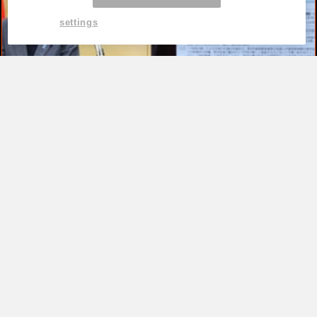
settings
TOP
高市早苗が「公約を守る首相」を演じ続
けるため、ただそれだけ。税率1％策が
背負わされた“極めて政治的”な役割
by
新恭（あらたきょう）『国家権力＆メディア…
高市早苗は支持率のために日本を壊す。食
料品消費税1%の甘い誘惑に隠された2年後
の大増税
by
小林よしのり『小林よしのりライジング』