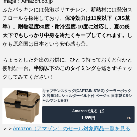
image：Amazon.co.jp
ふたパッキンには発泡ポリエチレン、断熱材には発泡ス
チロールを採用しており、
保冷効力は11度以下（JIS基
準）
。
耐熱温度80度・耐冷温度-10度に対応し、夏の炎
天下でもしっかり中身を冷たくキープしてくれます。
し
かも原産国は日本という安心感も◎。
ちょっとした外出のお供に、ひとつ持っておくと何かと
便利な一台。
半額以下のこのタイミング
を逃さずチェッ
クしてみてください！
キャプテンスタッグ(CAPTAIN STAG) クーラーボック
ス 容量14L ショルダーベルト付 ベージュ 日本製 CSシ
ャルマン UE-87
Amazonで見る
1,855
円
PR
＞＞
Amazon（アマゾン）のセール対象商品一覧を見る