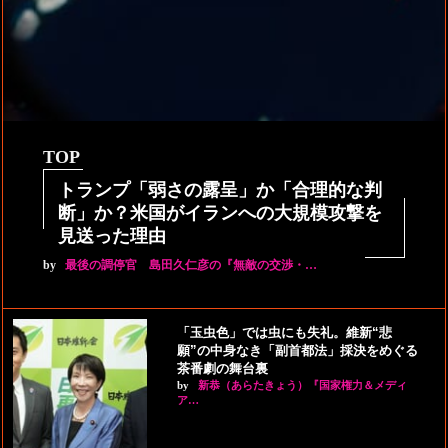
TOP
トランプ「弱さの露呈」か「合理的な判
断」か？米国がイランへの大規模攻撃を
見送った理由
by
最後の調停官 島田久仁彦の『無敵の交渉・…
「玉虫色」では虫にも失礼。維新“悲
願”の中身なき「副首都法」採決をめぐる
茶番劇の舞台裏
by
新恭（あらたきょう）『国家権力＆メディ
ア…