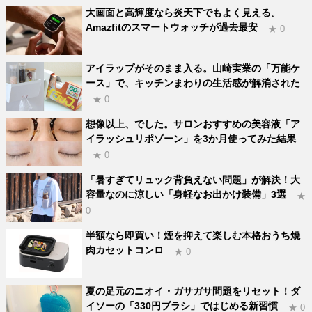
大画面と高輝度なら炎天下でもよく見える。
Amazfitのスマートウォッチが過去最安
★ 0
アイラップがそのまま入る。山崎実業の「万能ケ
ース」で、キッチンまわりの生活感が解消された
★ 0
想像以上、でした。サロンおすすめの美容液「ア
イラッシュリポゾーン」を3か月使ってみた結果
★ 0
「暑すぎてリュック背負えない問題」が解決！大
容量なのに涼しい「身軽なお出かけ装備」3選
★
0
半額なら即買い！煙を抑えて楽しむ本格おうち焼
肉カセットコンロ
★ 0
夏の足元のニオイ・ガサガサ問題をリセット！ダ
イソーの「330円ブラシ」ではじめる新習慣
★ 0