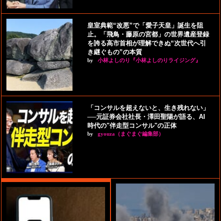
皇室典範“改悪”で「愛子天皇」誕生を阻
止。「飛鳥・藤原の宮都」の世界遺産登録
を誇る高市首相が理解できぬ“次世代へ引
き継ぐもの”の本質
by
小林よしのり『小林よしのりライジング』
「コンサルを超えないと、生き残れない」
──元証券会社社長・澤田聖陽が語る、AI
時代の"伴走型コンサル"の正体
by
gyouza（まぐまぐ編集部）