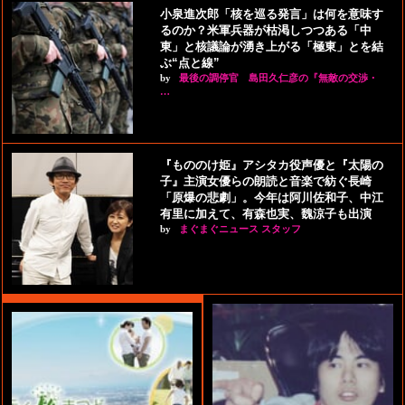
小泉進次郎「核を巡る発言」は何を意味す
るのか？米軍兵器が枯渇しつつある「中
東」と核議論が湧き上がる「極東」とを結
ぶ“点と線”
by
最後の調停官 島田久仁彦の『無敵の交渉・
…
『もののけ姫』アシタカ役声優と『太陽の
子』主演女優らの朗読と音楽で紡ぐ長崎
「原爆の悲劇」。今年は阿川佐和子、中江
有里に加えて、有森也実、魏涼子も出演
by
まぐまぐニュース スタッフ