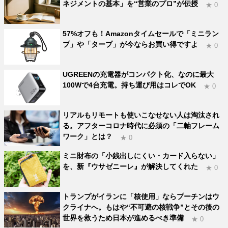
ネジメントの基本」を“営業のプロ”が伝授
★ 0
57%オフも！Amazonタイムセールで「ミニラン
プ」や「タープ」が今ならお買い得ですよ
★ 0
UGREENの充電器がコンパクト化、なのに最大
100Wで4台充電。持ち運び用はコレでOK
★ 0
リアルもリモートも使いこなせない人は淘汰され
る。アフターコロナ時代に必須の「二軸フレーム
ワーク」とは？
★ 0
ミニ財布の「小銭出しにくい・カード入らない」
を、新『ウサゼニーレ』が解決してくれた
★ 0
トランプがイランに「核使用」ならプーチンはウ
クライナへ。もはや“不可避の核戦争”とその後の
世界を救うため日本が進めるべき準備
★ 0