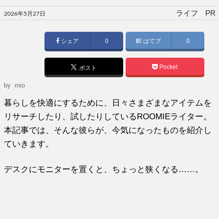
投
ライフ PR
2026年5月27日
稿
日:
シェア
0
はてブ
0
Pocket
ポスト
by
mio
暮らしを快適にするために、日々さまざまなアイテムを
リサーチしたり、試したりしているROOMIEライター。
本記事では、そんな彼らが、今気になったものを紹介し
ていきます。
デスクにモニターを置くと、ちょっと狭くなる……。