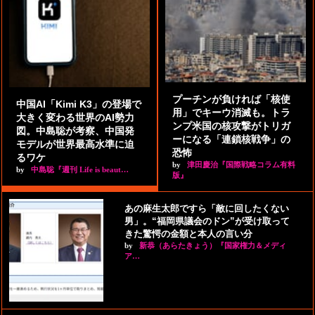
プーチンが負ければ「核使
中国AI「Kimi K3」の登場で
用」でキーウ消滅も。トラ
大きく変わる世界のAI勢力
ンプ米国の核攻撃がトリガ
図。中島聡が考察、中国発
ーになる「連鎖核戦争」の
モデルが世界最高水準に迫
恐怖
るワケ
by
津田慶治『国際戦略コラム有料
by
中島聡『週刊 Life is beaut…
版』
あの麻生太郎ですら「敵に回したくない
男」。“福岡県議会のドン”が受け取って
きた驚愕の金額と本人の言い分
by
新恭（あらたきょう）『国家権力＆メディ
ア…