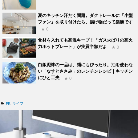
夏のキッチン汗だく問題。ダクトレールに「小型
ファン」を取り付けたら、揚げ物だって楽勝です
★ 0
食材を入れても高温キープ！「ガス火ばりの高火
力ホットプレート」が実質半額だよ
★ 0
白飯泥棒の一品は、麺にもぴったり。油を使わな
い「なすとささみ」のレンチンレシピ｜キッチン
にひと工夫
★ 0
カ
PR
,
ライフ
テ
ゴ
リ
ー