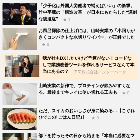
「少子化は外国人労働者で補えばいい」の衝撃。
竹中平蔵の「構造改革」が日本にもたらした“深刻
な後遺症”
★ 1
お風呂掃除の仕上げには、山崎実業の「小回りが
きくコンパクトな水切りワイパー」が正解でした
★ 0
我が社もDXしたいけど予算がない！コードな
しで業務改善ツールを作れるサービスなんて本
当にあるの？
[PR]株式会社インターパーク
山崎実業の新作で、プロテインが飲みやすくな
る。最後までキレイに使い切れる工夫も
★ 0
ただ、スイカのおいしさが身に染みる…【こぐれ
ひでこの｢ごはん日記｣】
★ 0
部下を持ったその日から始まる「本当に必要なマ