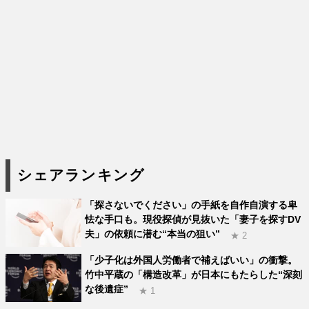
シェアランキング
「探さないでください」の手紙を自作自演する卑
怯な手口も。現役探偵が見抜いた「妻子を探すDV
夫」の依頼に潜む“本当の狙い”
★ 2
「少子化は外国人労働者で補えばいい」の衝撃。
竹中平蔵の「構造改革」が日本にもたらした“深刻
な後遺症”
★ 1