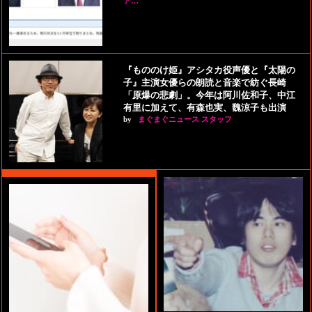
ア…
『もののけ姫』アシタカ役声優と『太陽の
子』主演女優らの朗読と音楽で紡ぐ長崎
「原爆の悲劇」。今年は阿川佐和子、中江
有里に加えて、有森也実、魏涼子も出演
by
まぐまぐニュース スタッフ