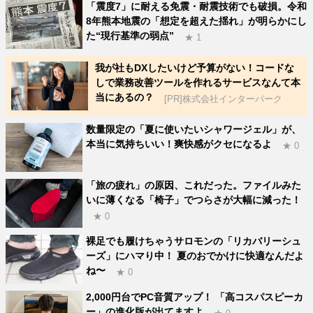
「震度7」に耐える免震・耐震技術でも破損。令和
8年熊本地震の「想定を超えた揺れ」が明らかにし
た“現行基準の弱点”
★ 1
我が社もDXしたいけど予算がない！コードな
しで業務改善ツールを作れるサービスなんて本
当にあるの？
[PR]株式会社インターパーク
数量限定の「夏に使いたいシャワージェル」が、
本当に気持ちいい！爽快感がクセになるよ
★ 0
「旅の疲れ」の原因、これだった。ファイルみた
いに薄くなる「椅子」でつらさが大幅に減った！
★ 0
裸足でも履けちゃうサロモンの「リカバリーシュ
ーズ」にハマり中！ 夏のおでかけに快適なんだよ
ね〜
★ 0
2,000円台でPC音質アップ！ 「高コスパスピーカ
ー」の進化版が出てますよ