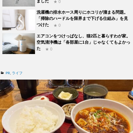
ました
★ 0
洗濯機の排水ホース周りにホコリが溜まる問題。
「掃除のハードルを限界まで下げる仕組み」を見
つけた
★ 0
エアコンをつけっぱなし、猫2匹と暮らすわが家。
空気清浄機は「各部屋に1台」じゃなくてもよかっ
た
★ 0
カ
PR
,
ライフ
テ
ゴ
リ
ー