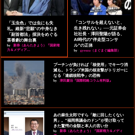
「コンサルを超えないと、
「玉虫色」では虫にも失
生き残れない」──元証券会
礼。維新“悲願”の中身なき
社社長・澤田聖陽が語る、
「副首都法」採決をめぐる
AI時代の"伴走型コンサ
茶番劇の舞台裏
ル"の正体
by
新恭（あらたきょう）『国家権
力＆メディア…
by
gyouza（まぐまぐ編集部）
プーチンが負ければ「核使用」でキーウ消
滅も。トランプ米国の核攻撃がトリガーに
なる「連鎖核戦争」の恐怖
by
津田慶治『国際戦略コラム有料版』
あの麻生太郎ですら「敵に回したくない
男」。“福岡県議会のドン”が受け取って
きた驚愕の金額と本人の言い分
by
新恭（あらたきょう）『国家権力＆メディ