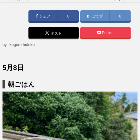
稿
日:
シェア
0
はてブ
0
Pocket
ポスト
by
kogure.hideko
5月8日
朝ごはん