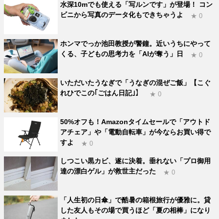
水深10mでも使える「写ルンです」が登場！ コン
ビニから写真のデータ化もできちゃうよ
★ 0
ホンマでっか池田教授が警鐘。近いうちにやって
くる、子どもの思考力を「AIが奪う」日
★ 0
いただいたうなぎで「うなぎの混ぜご飯」【こぐ
れひでこの｢ごはん日記｣】
★ 0
50%オフも！Amazonタイムセールで「アウトド
アチェア」や「電動自転車」が今ならお買い得で
すよ
★ 0
しつこい黒カビ、遂に決着。垂れない「プロ御用
達の漂白ゲル」が救世主だった
★ 0
「人生初の日傘」で酷暑の箱根旅行が優雅に。貸
した友人もその場で買うほど「夏の相棒」になり