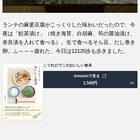
ランチの麻婆豆腐がこっくりした味わいだったので、今
夜は「鮭茶漬け」（焼き海苔、白胡麻、筍の醤油漬け、
奈良漬を入れて食べる）。生で食べるそら豆、だし巻き
卵。ふ～～～疲れた、今日は12120歩も歩きました。
こぐれひでこのおいしい食卓
Amazonで見る
1,540
円
PR