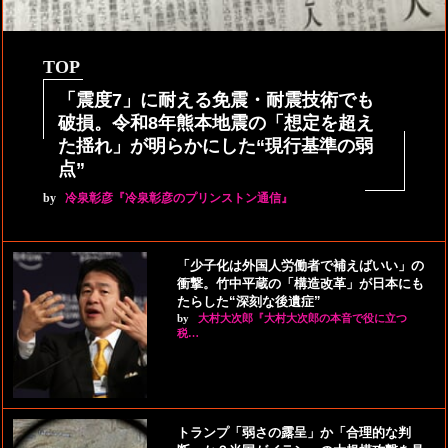
TOP
「震度7」に耐える免震・耐震技術でも
破損。令和8年熊本地震の「想定を超え
た揺れ」が明らかにした“現行基準の弱
点”
by
冷泉彰彦『冷泉彰彦のプリンストン通信』
「少子化は外国人労働者で補えばいい」の
衝撃。竹中平蔵の「構造改革」が日本にも
たらした“深刻な後遺症”
by
大村大次郎『大村大次郎の本音で役に立つ
税…
トランプ「弱さの露呈」か「合理的な判