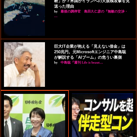
断」か？米国がイランへの大規模攻撃を見
送った理由
by
最後の調停官 島田久仁彦の『無敵の交渉・
…
巨大IT企業が抱える「見えない借金」は
250兆円。元Microsoftエンジニア中島聡
が解説する「AIブーム」の危うい裏側
by
中島聡『週刊 Life is beaut…