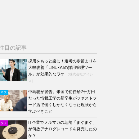
注目の記事
採用をもっと楽に！選考の歩留まりを
大幅改善「LINE×AIの採用管理ツー
ル」が効果的なワケ
（株式会社アイシ
ス）
中島聡が警告。米国で初任給2千万円
ジネス
だった情報工学の新卒生がファストフ
ード店で働くしかなくなった現状から
学ぶべきこと
IT企業でメルマガの老舗「まぐまぐ」
ンタメ
が何故アナログレコードを発売したの
か？