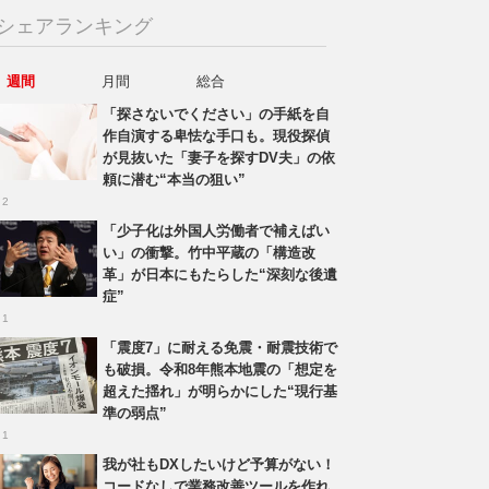
シェアランキング
週間
月間
総合
「探さないでください」の手紙を自
作自演する卑怯な手口も。現役探偵
が見抜いた「妻子を探すDV夫」の依
頼に潜む“本当の狙い”
 2
「少子化は外国人労働者で補えばい
い」の衝撃。竹中平蔵の「構造改
革」が日本にもたらした“深刻な後遺
症”
 1
「震度7」に耐える免震・耐震技術で
も破損。令和8年熊本地震の「想定を
超えた揺れ」が明らかにした“現行基
準の弱点”
 1
我が社もDXしたいけど予算がない！
コードなしで業務改善ツールを作れ