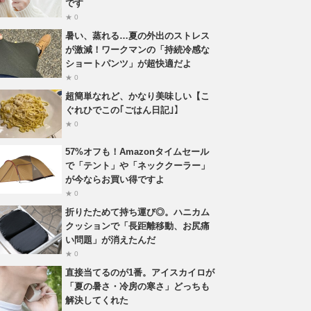
です
★ 0
暑い、蒸れる…夏の外出のストレス
が激減！ワークマンの「持続冷感な
ショートパンツ」が超快適だよ
★ 0
超簡単なれど、かなり美味しい【こ
ぐれひでこの｢ごはん日記｣】
★ 0
57%オフも！Amazonタイムセール
で「テント」や「ネッククーラー」
が今ならお買い得ですよ
★ 0
折りたためて持ち運び◎。ハニカム
クッションで「長距離移動、お尻痛
い問題」が消えたんだ
★ 0
直接当てるのが1番。アイスカイロが
「夏の暑さ・冷房の寒さ」どっちも
解決してくれた