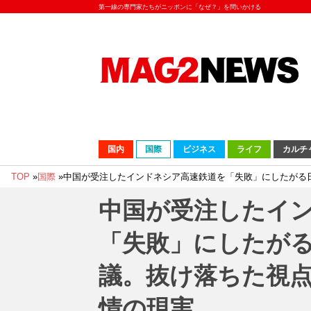
第一線の専門家たちがニッポンに「なぜ？」を問いかける
国内
国際
ビジネス
ライフ
カルチ
TOP
»
国際
»
中国が受注したインドネシア高速鉄道を「失敗」にしたがる
中国が受注したイ
「失敗」にしたが
議。抜け落ちた視
情の現実