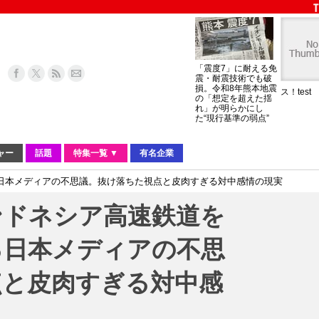
「震度7」に耐える免
震・耐震技術でも破
損。令和8年熊本地震
ス！test
の「想定を超えた揺
れ」が明らかにし
た“現行基準の弱点”
ャー
話題
特集一覧 ▼
有名企業
日本メディアの不思議。抜け落ちた視点と皮肉すぎる対中感情の現実
ンドネシア高速鉄道を
る日本メディアの不思
点と皮肉すぎる対中感