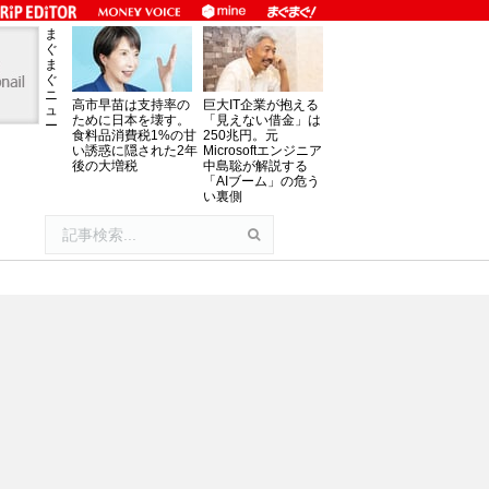
ま
ぐ
ま
ぐ
ニ
高市早苗は支持率の
巨大IT企業が抱える
ュ
ために日本を壊す。
「見えない借金」は
ー
食料品消費税1%の甘
250兆円。元
い誘惑に隠された2年
Microsoftエンジニア
後の大増税
中島聡が解説する
「AIブーム」の危う
い裏側