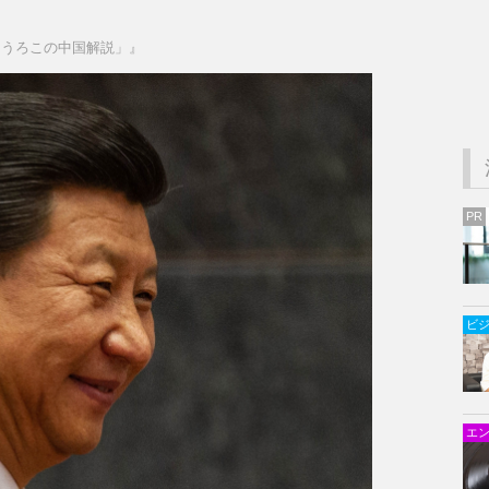
らうろこの中国解説」』
PR
ビ
エ