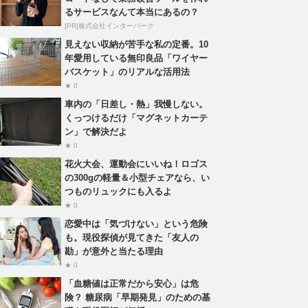
るサービスなんて本当にあるの？
[PR]株式会社インターパーク
見えない収納が苦手な私の定番。10
年愛用している無印良品「ワイヤー
バスケット」のリアルな活用法
★ 0
車内の「日差し・熱」我慢しない。
くっつけるだけ「マグネットカーテ
ン」で解決だよ
★ 0
花火大会、運動会にいいね！ロゴス
の300gの軽量＆小型チェアなら、い
つものリュックにも入るよ
★ 0
恋愛中は「気づけない」という危険
も。現役探偵が見てきた「友人の
勘」が意外と当たる理由
★ 0
「血糖値は正常だから安心」は危
険？ 糖尿病「早期発見」のための基