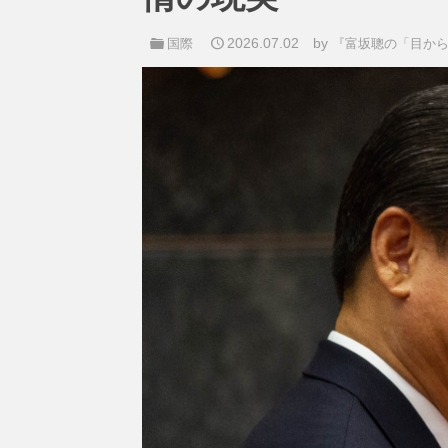
2026.07.02
by
国際
『富坂聰の「目か