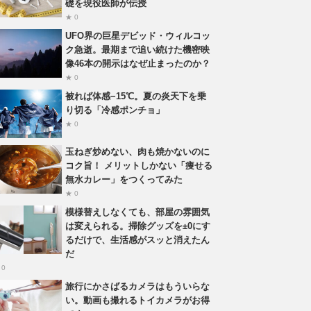
礎を現役医師が伝授
★ 0
UFO界の巨星デビッド・ウィルコッ
ク急逝。最期まで追い続けた機密映
像46本の開示はなぜ止まったのか？
★ 0
被れば体感−15℃。夏の炎天下を乗
り切る「冷感ポンチョ」
★ 0
玉ねぎ炒めない、肉も焼かないのに
コク旨！ メリットしかない「痩せる
無水カレー」をつくってみた
★ 0
模様替えしなくても、部屋の雰囲気
は変えられる。掃除グッズを±0にす
るだけで、生活感がスッと消えたん
だ
 0
旅行にかさばるカメラはもういらな
い。動画も撮れるトイカメラがお得