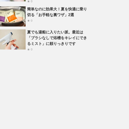
★ 0
簡単なのに効果大！夏を快適に乗り
切る「お手軽な裏ワザ」2選
★ 0
夏でも湯船に入りたい派。最近は
「ブラシなしで浴槽をキレイにでき
るミスト」に頼りっきりです
★ 0