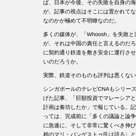
ば、日本が今後、その失敗を自身の海
が、記事の視点はそこには置かれてな
なのかが極めて不明瞭なのだ。
多くの媒体が、「Whoosh」を失敗
が、それは中国の責任と言えるのだろ
に契約通り鉄道を敷き安全に運行させ
いのだろうか。
実際、鉄道そのものも評判は悪くない
シンガポールのテレビCNAもシリー
げた記事、「巨額投資でマレーシア
計画は奏功したか」で報じている。記
っては、完成前に「多くの議論と論争
に急速に、そして非常に驚くべき伸び
相のマリ・パンゲストゥ氏は語る〉と