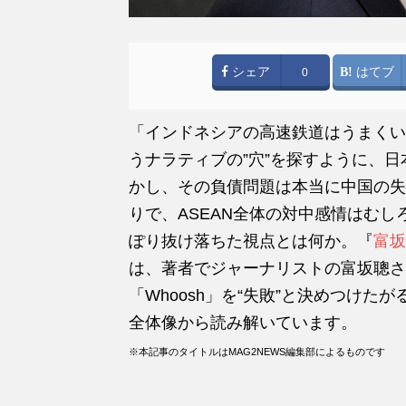
シェア
はてブ
0
「インドネシアの高速鉄道はうまくい
うナラティブの”穴”を探すように、
かし、その負債問題は本当に中国の失
りで、ASEAN全体の対中感情はむ
ぽり抜け落ちた視点とは何か。『
富坂
は、著者でジャーナリストの富坂聰さ
「Whoosh」を“失敗”と決めつけ
全体像から読み解いています。
※本記事のタイトルはMAG2NEWS編集部によるものです