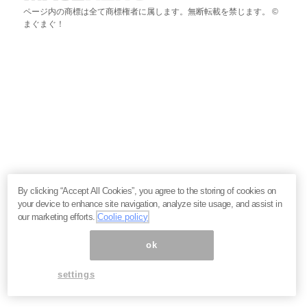
ページ内の商標は全て商標権者に属します。無断転載を禁じます。 ©
まぐまぐ！
By clicking “Accept All Cookies”, you agree to the storing of cookies on
your device to enhance site navigation, analyze site usage, and assist in
our marketing efforts.
Coolie policy
ok
settings