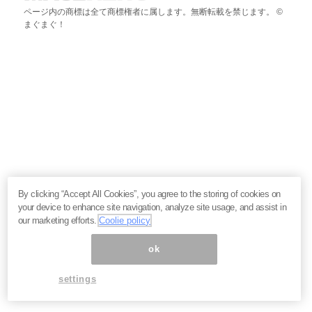
ページ内の商標は全て商標権者に属します。無断転載を禁じます。 ©
まぐまぐ！
By clicking “Accept All Cookies”, you agree to the storing of cookies on
your device to enhance site navigation, analyze site usage, and assist in
our marketing efforts.
Coolie policy
ok
settings