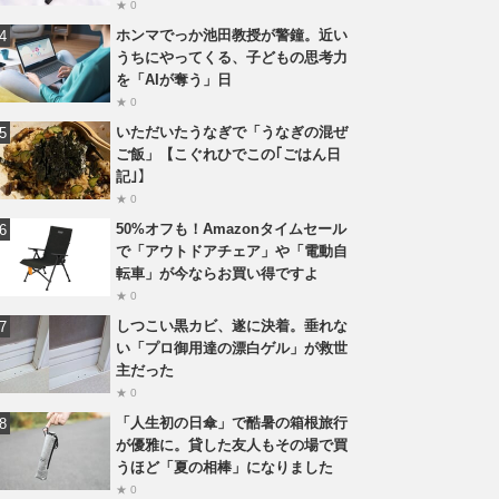
★ 0
ホンマでっか池田教授が警鐘。近い
うちにやってくる、子どもの思考力
を「AIが奪う」日
★ 0
いただいたうなぎで「うなぎの混ぜ
ご飯」【こぐれひでこの｢ごはん日
記｣】
★ 0
50%オフも！Amazonタイムセール
で「アウトドアチェア」や「電動自
転車」が今ならお買い得ですよ
★ 0
しつこい黒カビ、遂に決着。垂れな
い「プロ御用達の漂白ゲル」が救世
主だった
★ 0
「人生初の日傘」で酷暑の箱根旅行
が優雅に。貸した友人もその場で買
うほど「夏の相棒」になりました
★ 0