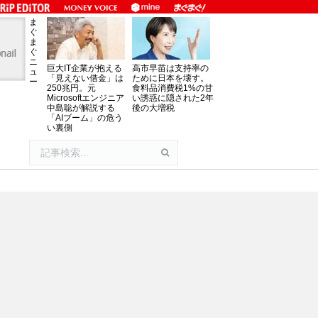
ま
ぐ
ま
ぐ
ニ
巨大IT企業が抱える
高市早苗は支持率の
ュ
「見えない借金」は
ために日本を壊す。
ー
250兆円。元
食料品消費税1%の甘
Microsoftエンジニア
い誘惑に隠された2年
中島聡が解説する
後の大増税
「AIブーム」の危う
い裏側