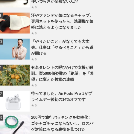
使いづらさが全然ないんだ
★ 0
汗やファンデが気になるキャップ。
専用ネットを使ったら、洗濯機で気
軽に洗えるようになりました
★ 0
「やりたいこと」がなくても大丈
夫。仕事は「やるべきこと」から道
が開ける
★ 0
有名タレントの呼びかけで支援が殺
到。梨5000個盗難の「絶望」を「希
望」に変えた善意の連鎖
★ 0
待ってました。AirPods Pro 3がプ
ライムデー後初の14%オフです
★ 0
200円で旅行パッキングを効率化！
ゴチャゴチャにならないし、ロスバ
ゲ対策にもなる裏技を見つけた