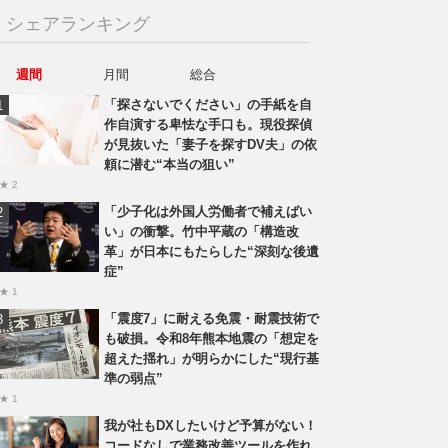
シェアランキング
週間
月間
総合
「探さないでください」の手紙を自
作自演する卑怯な手口も。現役探偵
が見抜いた「妻子を探すDV夫」の依
頼に潜む“本当の狙い”
★ 2
「少子化は外国人労働者で補えばい
い」の衝撃。竹中平蔵の「構造改
革」が日本にもたらした“深刻な後遺
症”
★ 1
「震度7」に耐える免震・耐震技術で
も破損。令和8年熊本地震の「想定を
超えた揺れ」が明らかにした“現行基
準の弱点”
★ 1
我が社もDXしたいけど予算がない！
コードなしで業務改善ツールを作れ