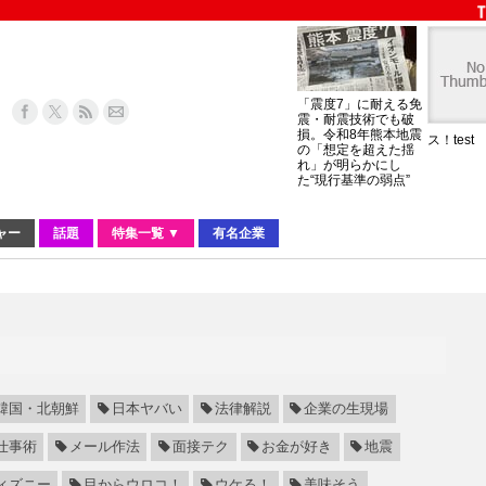
「震度7」に耐える免
震・耐震技術でも破
損。令和8年熊本地震
ス！test
の「想定を超えた揺
れ」が明らかにし
た“現行基準の弱点”
ャー
話題
特集一覧 ▼
有名企業
韓国・北朝鮮
日本ヤバい
法律解説
企業の生現場
仕事術
メール作法
面接テク
お金が好き
地震
ィズニー
目からウロコ！
ウケる！
美味そう