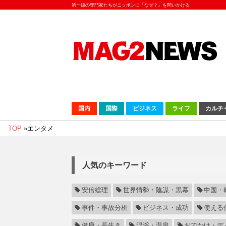
第一線の専門家たちがニッポンに「なぜ？」を問いかける
国内
国際
ビジネス
ライフ
カルチ
TOP
»
エンタメ
人気のキーワード
安倍総理
世界情勢・陰謀・黒幕
中国・
事件・事故分析
ビジネス・成功
使える
健康・長生き
混浴・温泉
おでかけ・デ