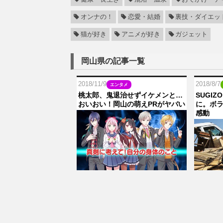
オンナの！
恋愛・結婚
裏技・ダイエッ
猫が好き
アニメが好き
ガジェット
岡山県の記事一覧
2018/11/9
2018/8/7
エンタメ
桃太郎、鬼退治せずイケメンと…
SUGI
おいおい！岡山の萌えPRがヤバい
に。ボ
感動