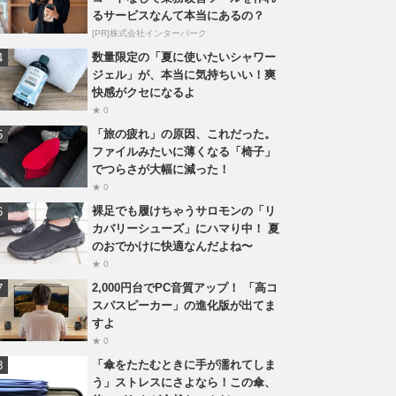
るサービスなんて本当にあるの？
[PR]株式会社インターパーク
数量限定の「夏に使いたいシャワー
ジェル」が、本当に気持ちいい！爽
快感がクセになるよ
★ 0
「旅の疲れ」の原因、これだった。
ファイルみたいに薄くなる「椅子」
でつらさが大幅に減った！
★ 0
裸足でも履けちゃうサロモンの「リ
カバリーシューズ」にハマり中！ 夏
のおでかけに快適なんだよね〜
★ 0
2,000円台でPC音質アップ！ 「高コ
スパスピーカー」の進化版が出てま
すよ
★ 0
「傘をたたむときに手が濡れてしま
う」ストレスにさよなら！この傘、