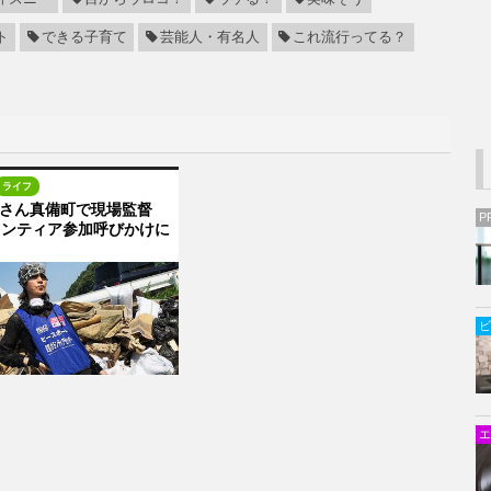
ト
できる子育て
芸能人・有名人
これ流行ってる？
ライフ
ZOさん真備町で現場監督
P
ランティア参加呼びかけに
ビ
エ