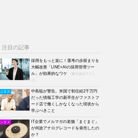
注目の記事
採用をもっと楽に！選考の歩留まりを
R
大幅改善「LINE×AIの採用管理ツー
ル」が効果的なワケ
（株式会社アイシ
ス）
中島聡が警告。米国で初任給2千万円
ジネス
だった情報工学の新卒生がファストフ
ード店で働くしかなくなった現状から
学ぶべきこと
IT企業でメルマガの老舗「まぐまぐ」
ンタメ
が何故アナログレコードを発売したの
か？