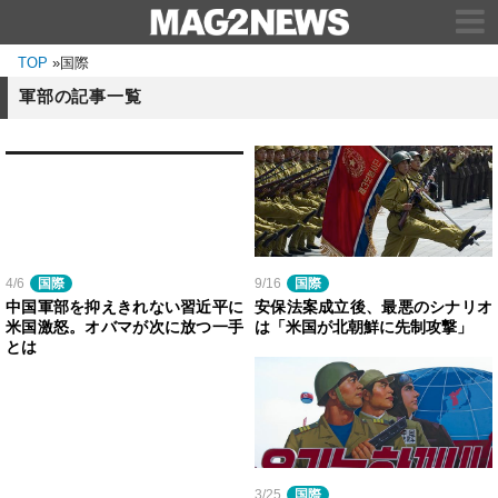
TOP
»
国際
軍部の記事一覧
4/6
国際
9/16
国際
中国軍部を抑えきれない習近平に
安保法案成立後、最悪のシナリオ
米国激怒。オバマが次に放つ一手
は「米国が北朝鮮に先制攻撃」
とは
3/25
国際