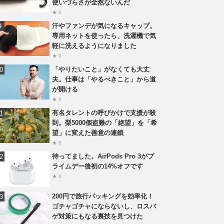
使いづらさが全然ないんだ
★ 0
汗やファンデが気になるキャップ。
専用ネットを使ったら、洗濯機で気
軽に洗えるようになりました
★ 0
「やりたいこと」がなくても大丈
夫。仕事は「やるべきこと」から道
が開ける
★ 0
有名タレントの呼びかけで支援が殺
到。梨5000個盗難の「絶望」を「希
望」に変えた善意の連鎖
★ 0
待ってました。AirPods Pro 3がプ
ライムデー後初の14%オフです
★ 0
200円で旅行パッキングを効率化！
ゴチャゴチャにならないし、ロスバ
ゲ対策にもなる裏技を見つけた