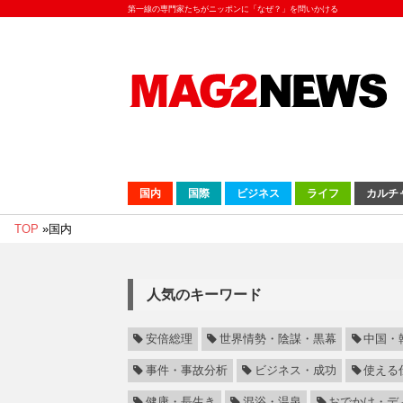
第一線の専門家たちがニッポンに「なぜ？」を問いかける
国内
国際
ビジネス
ライフ
カルチ
TOP
»
国内
人気のキーワード
安倍総理
世界情勢・陰謀・黒幕
中国・
事件・事故分析
ビジネス・成功
使える
健康・長生き
混浴・温泉
おでかけ・デ