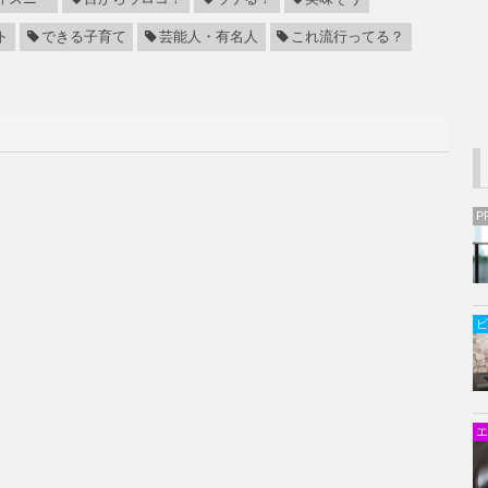
ト
できる子育て
芸能人・有名人
これ流行ってる？
P
ビ
エ