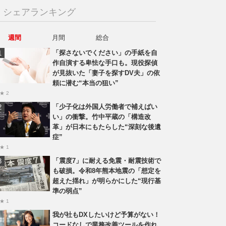
シェアランキング
週間
月間
総合
「探さないでください」の手紙を自
作自演する卑怯な手口も。現役探偵
が見抜いた「妻子を探すDV夫」の依
頼に潜む“本当の狙い”
★ 2
「少子化は外国人労働者で補えばい
い」の衝撃。竹中平蔵の「構造改
革」が日本にもたらした“深刻な後遺
症”
★ 1
「震度7」に耐える免震・耐震技術で
も破損。令和8年熊本地震の「想定を
超えた揺れ」が明らかにした“現行基
準の弱点”
★ 1
我が社もDXしたいけど予算がない！
コードなしで業務改善ツールを作れ