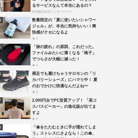
るサービスなんて本当にあるの？
[PR]株式会社インターパーク
数量限定の「夏に使いたいシャワー
ジェル」が、本当に気持ちいい！爽
快感がクセになるよ
★ 0
「旅の疲れ」の原因、これだった。
ファイルみたいに薄くなる「椅子」
でつらさが大幅に減った！
★ 0
裸足でも履けちゃうサロモンの「リ
カバリーシューズ」にハマり中！ 夏
のおでかけに快適なんだよね〜
★ 0
2,000円台でPC音質アップ！ 「高コ
スパスピーカー」の進化版が出てま
すよ
★ 0
「傘をたたむときに手が濡れてしま
う」ストレスにさよなら！この傘、