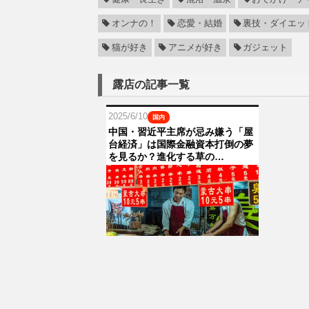
オンナの！
恋愛・結婚
裏技・ダイエッ
猫が好き
アニメが好き
ガジェット
露店の記事一覧
2025/6/10
国内
中国・習近平主席が忌み嫌う「屋
台経済」は国際金融資本打倒の夢
を見るか？進化する草の…