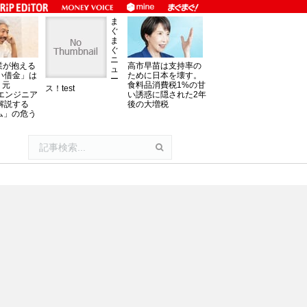
ま
ぐ
ま
ぐ
ニ
業が抱える
高市早苗は支持率の
ュ
い借金」は
ために日本を壊す。
ー
。元
食料品消費税1%の甘
ス！test
oftエンジニア
い誘惑に隠された2年
解説する
後の大増税
ム」の危う