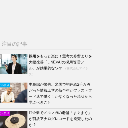
注目の記事
採用をもっと楽に！選考の歩留まりを
R
大幅改善「LINE×AIの採用管理ツー
ル」が効果的なワケ
（株式会社アイシ
ス）
中島聡が警告。米国で初任給2千万円
ジネス
だった情報工学の新卒生がファストフ
ード店で働くしかなくなった現状から
学ぶべきこと
IT企業でメルマガの老舗「まぐまぐ」
ンタメ
が何故アナログレコードを発売したの
か？