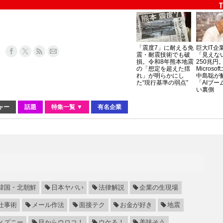
「震度7」に耐える免
巨大IT企
震・耐震技術でも破
「見えな
損。令和8年熊本地震
250兆円
の「想定を超えた揺
Micros
れ」が明らかにし
中島聡が
た“現行基準の弱点”
「AIブー
い裏側
ャー
話題
特集一覧 ▼
有名企業
韓国・北朝鮮
日本ヤバい
法律解説
企業の生現場
仕事術
メール作法
面接テク
お金が好き
地震
ィズニー
目からウロコ！
ウケる！
美味そう