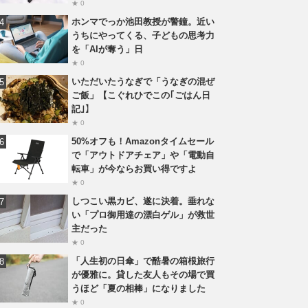
★ 0
ホンマでっか池田教授が警鐘。近い
うちにやってくる、子どもの思考力
を「AIが奪う」日
★ 0
いただいたうなぎで「うなぎの混ぜ
ご飯」【こぐれひでこの｢ごはん日
記｣】
★ 0
50%オフも！Amazonタイムセール
で「アウトドアチェア」や「電動自
転車」が今ならお買い得ですよ
★ 0
しつこい黒カビ、遂に決着。垂れな
い「プロ御用達の漂白ゲル」が救世
主だった
★ 0
「人生初の日傘」で酷暑の箱根旅行
が優雅に。貸した友人もその場で買
うほど「夏の相棒」になりました
★ 0