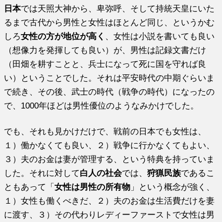
日本
では天照大神から、卑弥呼、そして持統天皇にいた
るまで古代から男性と女性はほとんど同じ、というかむ
しろ
女性の方が地位が高く
、女性は小説を書いても良い
（想像力を発揮しても良い）が、男性は記録文書だけ
（田畑を耕すことと、兵士になって死に国を守れば良
い）ということでした。それは平安時代の中期ぐらいま
で続き、その後、武士の時代（戦争の時代）になったの
で、1000年ほどは男性優位のようなみかけでした。
でも、それも見かけだけで、戦前の日本でも女性は、
１）働かなくても良い、２）戦争に行かなくてもよい、
３）夫のお金は妻が管理する、という特典を持っていま
した。それに対して
白人の社会
では、
狩猟民族
であるこ
ともあって「
女性は男性の所有物
」という概念が強く、
１）女性も働くべきだ、２）夫のお金は生活費だけを妻
に渡す、３）その代わりレディーファーストで女性は男