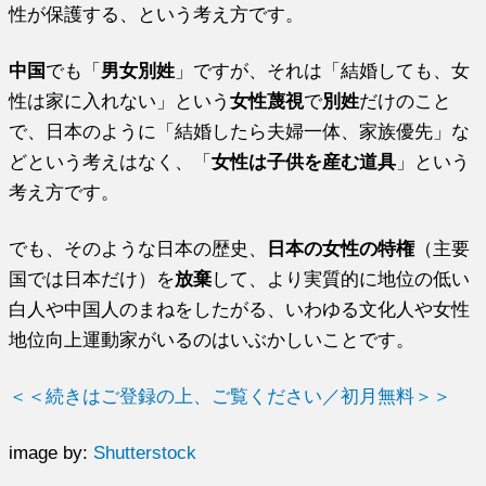
性が保護する、という考え方です。
中国
でも「
男女別姓
」ですが、それは「結婚しても、女
性は家に入れない」という
女性蔑視
で
別姓
だけのこと
で、日本のように「結婚したら夫婦一体、家族優先」な
どという考えはなく、「
女性は子供を産む道具
」という
考え方です。
でも、そのような日本の歴史、
日本の女性の特権
（主要
国では日本だけ）を
放棄
して、より実質的に地位の低い
白人や中国人のまねをしたがる、いわゆる文化人や女性
地位向上運動家がいるのはいぶかしいことです。
＜＜続きはご登録の上、ご覧ください／初月無料＞＞
image by:
Shutterstock