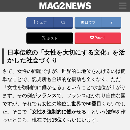
シェア
62
はてブ
2
Pocket
ポスト
日本伝統の「女性を大切にする文化」を活
かした社会づくり
さて、女性の問題ですが、世界的に地位をあげるのは簡
単なことで、託児所も金銭的な援助も全くなく、ただ
「女性を強制的に働かせる」ということで地位が上がり
ます。その例が
フランス
で、フランスはかなり自由な国
ですが、それでも女性の地位は世界で
50番目
くらいでし
た。そこで「
女性を強制的に働かせる
」という
法律
を作
ったところ、現在では
15位
くらいにいます。