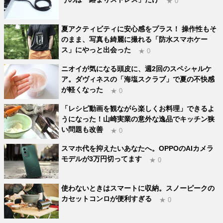
★ 0
夏アクティビティに安心感をプラス！ 操作性もそ
のまま、写真も綺麗に撮れる「防水スマホケー
ス」にやっと出会った
★ 0
ニオイが気になる頭皮に、週2回のスペシャルケ
ア。ダヴィネスの「海塩スクラブ」で夏の不快感
が軽くなった
★ 0
「レシピ動画を観ながら楽しくお料理」できるよ
うになった！山崎実業の意外な逸品でキッチン狭
い問題も改善
★ 0
スマホ代を抑えたいあなたへ。OPPOのAIカメラ
モデルが3万円切ってます
★ 0
使わないときはスマートに収納。スノーピークの
カセットコンロが便利すぎる
★ 0