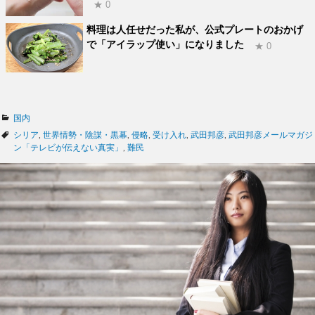
★ 0
料理は人任せだった私が、公式プレートのおかげ
で「アイラップ使い」になりました
★ 0
カ
国内
テ
タ
シリア
,
世界情勢・陰謀・黒幕
,
侵略
,
受け入れ
,
武田邦彦
,
武田邦彦メールマガジ
ゴ
グ
ン「テレビが伝えない真実」
,
難民
リ
ー