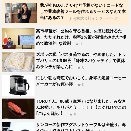
我が社もDXしたいけど予算がない！コードな
しで業務改善ツールを作れるサービスなんて本
当にあるの？
[PR]株式会社インターパーク
高市早苗が「公約を守る首相」を演じ続けるた
め、ただそれだけ。税率1％策が背負わされた“極
めて政治的”な役割
★ 1
ズボラの私「パスタ茹でるの」やめました。トッ
プバリュの1食86円「冷凍スパゲッティ」で夏休
みランチが楽ちんに
★ 0
忙しい朝も時短でおいしく。象印の定番コーヒー
メーカーがお買い得
★ 0
TORUくん、80歳（傘寿）になりました。みなさ
んお祝い、ありがとう！！！！【こぐれひでこの
｢ごはん日記｣】
★ 0
サンコーの新作マグネットケーブルは全盛り。奪
うのは「絡まりストレス」だけ