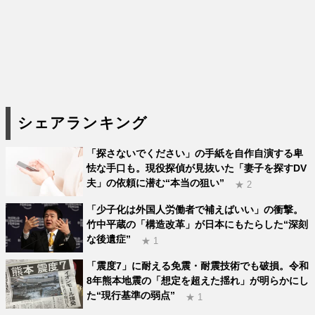
シェアランキング
「探さないでください」の手紙を自作自演する卑
怯な手口も。現役探偵が見抜いた「妻子を探すDV
夫」の依頼に潜む“本当の狙い”
★ 2
「少子化は外国人労働者で補えばいい」の衝撃。
竹中平蔵の「構造改革」が日本にもたらした“深刻
な後遺症”
★ 1
「震度7」に耐える免震・耐震技術でも破損。令和
8年熊本地震の「想定を超えた揺れ」が明らかにし
た“現行基準の弱点”
★ 1