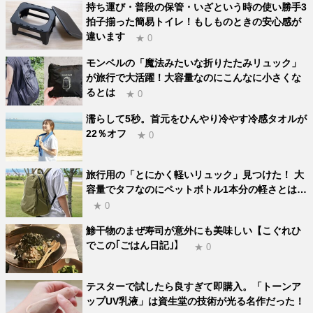
持ち運び・普段の保管・いざという時の使い勝手3
拍子揃った簡易トイレ！もしものときの安心感が
違います
★ 0
モンベルの「魔法みたいな折りたたみリュック」
が旅行で大活躍！大容量なのにこんなに小さくな
るとは
★ 0
濡らして5秒。首元をひんやり冷やす冷感タオルが
22％オフ
★ 0
旅行用の「とにかく軽いリュック」見つけた！ 大
容量でタフなのにペットボトル1本分の軽さとは…
★ 0
鯵干物のまぜ寿司が意外にも美味しい【こぐれひ
でこの｢ごはん日記｣】
★ 0
テスターで試したら良すぎて即購入。「トーンア
ップUV乳液」は資生堂の技術が光る名作だった！