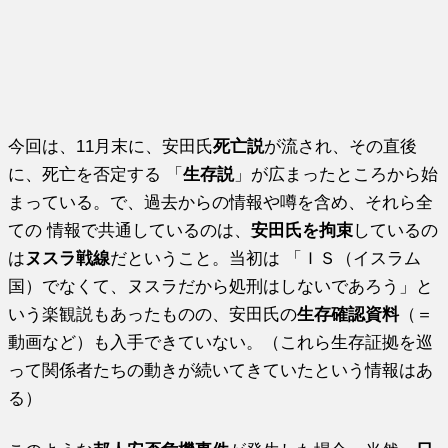
今回は、11月末に、安田氏
死亡説
が流され、その直後
に、死亡を否定する 「
生存説
」が広まったところから始
まっている。で、過去からの情報や噂を含め、それら全
ての 情報で共通しているのは、
安田氏を拘束
しているの
は
ヌスラ戦線
だということ。当初は 「ＩＳ（イスラム
国）でなくて、ヌスラだから処刑はしないであろう」と
いう楽観説もあったものの、安田氏の
生存確認資料
（＝
動画など）も入手できていない。（これら生存証拠を巡
って関係者たちの動きが続いてきていたという情報はあ
る）