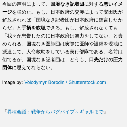
今回の声明によって、
国境なき記者団
に対する
悪いイメ
ージ
を強めた。もし、日本政府の交渉によって安田氏が
解放されれば「国境なき記者団が日本政府に進言したか
らだ」と
手柄を吹聴
できる。もし、解放されなくても
「我々が忠告したのに日本政府は努力をしてない」と責
められる。国境なき医師団は実際に医師や設備を現地に
派遣して、人命救助をしている実行部隊である。名前は
似てるが、国境なき記者団は、どうも、
口先だけの圧力
団体
に思えてならない。
image by:
Volodymyr Borodin / Shutterstock.com
『
異種会議：戦争からバグパイプ～ギャルまで
』