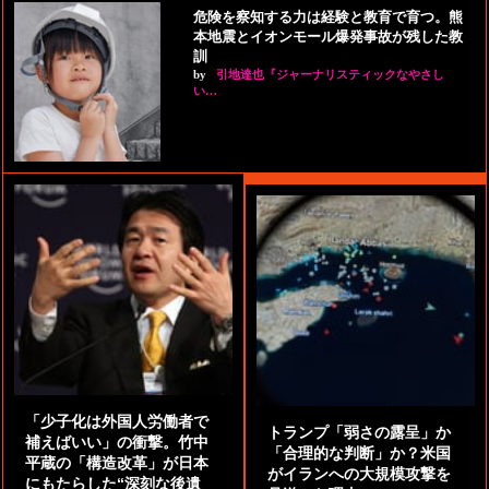
危険を察知する力は経験と教育で育つ。熊
本地震とイオンモール爆発事故が残した教
訓
by
引地達也『ジャーナリスティックなやさし
い…
「少子化は外国人労働者で
トランプ「弱さの露呈」か
補えばいい」の衝撃。竹中
「合理的な判断」か？米国
平蔵の「構造改革」が日本
がイランへの大規模攻撃を
にもたらした“深刻な後遺