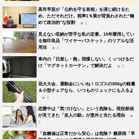
高市早苗が「公約を守る首相」を演じ続けるた
め、ただそれだけ。税率1％策が背負わされた“極
めて政治的”な役割
★ 1
見えない収納が苦手な私の定番。10年愛用してい
る無印良品「ワイヤーバスケット」のリアルな活
用法
★ 0
車内の「日差し・熱」我慢しない。くっつけるだ
け「マグネットカーテン」で解決だよ
★ 0
花火大会、運動会にいいね！ロゴスの300gの軽量
＆小型チェアなら、いつものリュックにも入るよ
★ 0
恋愛中は「気づけない」という危険も。現役探偵
が見てきた「友人の勘」が意外と当たる理由
★
0
「血糖値は正常だから安心」は危険？ 糖尿病「早