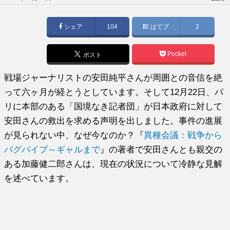
稿
日:
シェア
104
はてブ
2
Pocket
ポスト
戦場ジャーナリストの安田純平さんが周囲との音信を絶
って六ヶ月が経とうとしています。そして12月22日、パ
リに本部のある「国境なき記者団」が日本政府に対して
安田さんの救出を求める声明を出しました。事件の進展
が見られない中、なぜ今なのか？『
異種会議：戦争から
バグパイプ～ギャルまで
』の著者で安田さんとも親交の
ある加藤健二郎さんは、現在の状況について冷静な見解
を述べています。