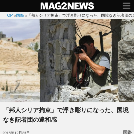
TOP
»
国際
»
「邦人シリア拘束」で浮き彫りになった、国境なき記者団の
「邦人シリア拘束」で浮き彫りになった、国境
なき記者団の違和感
投
国際
2015年12月25日