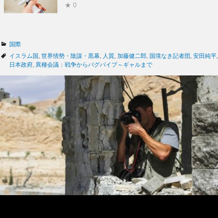
★ 0
カ
国際
テ
タ
イスラム国
,
世界情勢・陰謀・黒幕
,
人質
,
加藤健二郎
,
国境なき記者団
,
安田純平
,
ゴ
グ
日本政府
,
異種会議：戦争からバグパイプ～ギャルまで
リ
ー