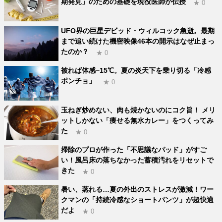
期発見」のための基礎を現役医師が伝授
★ 0
UFO界の巨星デビッド・ウィルコック急逝。最期
まで追い続けた機密映像46本の開示はなぜ止まっ
たのか？
★ 0
被れば体感−15℃。夏の炎天下を乗り切る「冷感
ポンチョ」
★ 0
玉ねぎ炒めない、肉も焼かないのにコク旨！ メリ
ットしかない「痩せる無水カレー」をつくってみ
た
★ 0
掃除のプロが作った「不思議なパッド」がすご
い！風呂床の落ちなかった蓄積汚れをリセットで
きた
★ 0
暑い、蒸れる…夏の外出のストレスが激減！ワー
クマンの「持続冷感なショートパンツ」が超快適
だよ
★ 0