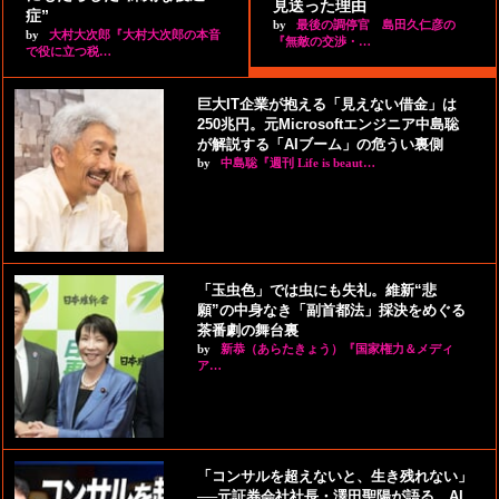
見送った理由
症”
by
最後の調停官 島田久仁彦の
by
大村大次郎『大村大次郎の本音
『無敵の交渉・…
で役に立つ税…
巨大IT企業が抱える「見えない借金」は
250兆円。元Microsoftエンジニア中島聡
が解説する「AIブーム」の危うい裏側
by
中島聡『週刊 Life is beaut…
「玉虫色」では虫にも失礼。維新“悲
願”の中身なき「副首都法」採決をめぐる
茶番劇の舞台裏
by
新恭（あらたきょう）『国家権力＆メディ
ア…
「コンサルを超えないと、生き残れない」
──元証券会社社長・澤田聖陽が語る、AI