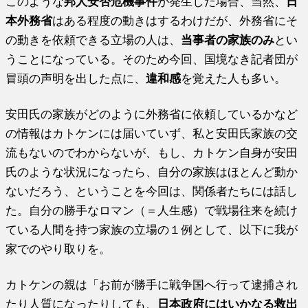
このような
邦人安否危機事件
が発生した場合、当然、
日
本外務省
はある程度の動きはするわけだが、外務省にそ
の動きを依頼できる立場の人は、
当事者の家族のみ
とい
うことになっている。そのため今回、国境なき記者団が
冒頭の声明を出した点に、
違和感
を覚えた人も多い。
安田氏の家族がどのように外務省に依頼しているかなど
の情報はカトケンには届いていず、私と安田氏家族の交
流もないのでわからないが、もし、カトケン自身が安田
氏のような状況になったら、自分の家族はほとんど動か
ないだろう、ということを今回は、関係者たちには話し
た。自分の勝手なロマン（＝人生感）で戦場往来を続け
ている人間を持つ家族の立場の１例として、以下に我が
家でのやり取りを。
カトケンの親は「お前が勝手に戦争国へ行って逮捕され
たり人質になったりしても、
日本政府にはいかなる救出