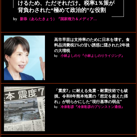
けるため、ただそれだけ。税率1％策が
背負わされた“極めて政治的”な役割
by
新恭（あらたきょう）『国家権力＆メディア…
高市早苗は支持率のために日本を壊す。食
料品消費税1%の甘い誘惑に隠された2年後
の大増税
by
小林よしのり『小林よしのりライジング』
「震度7」に耐える免震・耐震技術でも破
損。令和8年熊本地震の「想定を超えた揺
れ」が明らかにした“現行基準の弱点”
by
冷泉彰彦『冷泉彰彦のプリンストン通信』