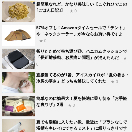
超簡単なれど、かなり美味しい【こぐれひでこの
｢ごはん日記｣】
★ 0
57%オフも！Amazonタイムセールで「テント」
や「ネッククーラー」が今ならお買い得ですよ
★ 0
折りたためて持ち運び◎。ハニカムクッションで
「長距離移動、お尻痛い問題」が消えたんだ
★
0
直接当てるのが1番。アイスカイロが「夏の暑さ・
冷房の寒さ」どっちも解決してくれた
★ 0
簡単なのに効果大！夏を快適に乗り切る「お手軽
な裏ワザ」2選
★ 0
夏でも湯船に入りたい派。最近は「ブラシなしで
浴槽をキレイにできるミスト」に頼りっきりです