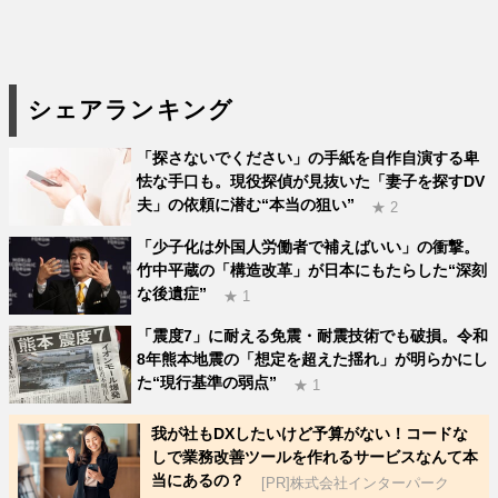
シェアランキング
「探さないでください」の手紙を自作自演する卑
怯な手口も。現役探偵が見抜いた「妻子を探すDV
夫」の依頼に潜む“本当の狙い”
★ 2
「少子化は外国人労働者で補えばいい」の衝撃。
竹中平蔵の「構造改革」が日本にもたらした“深刻
な後遺症”
★ 1
「震度7」に耐える免震・耐震技術でも破損。令和
8年熊本地震の「想定を超えた揺れ」が明らかにし
た“現行基準の弱点”
★ 1
我が社もDXしたいけど予算がない！コードな
しで業務改善ツールを作れるサービスなんて本
当にあるの？
[PR]株式会社インターパーク