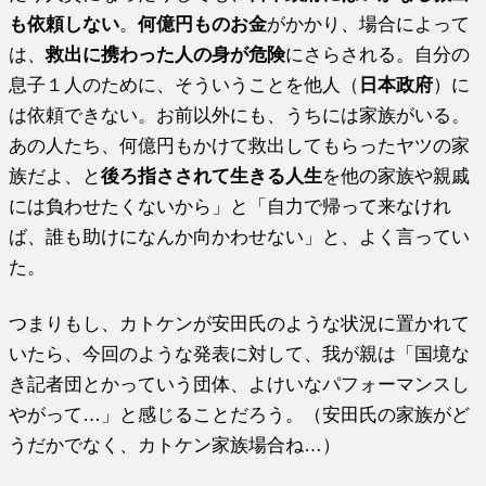
も依頼しない
。
何億円ものお金
がかかり、場合によって
は、
救出に携わった人の身が危険
にさらされる。自分の
息子１人のために、そういうことを他人（
日本政府
）に
は依頼できない。お前以外にも、うちには家族がいる。
あの人たち、何億円もかけて救出してもらったヤツの家
族だよ、と
後ろ指さされて生きる人生
を他の家族や親戚
には負わせたくないから」と「自力で帰って来なけれ
ば、誰も助けになんか向かわせない」と、よく言ってい
た。
つまりもし、カトケンが安田氏のような状況に置かれて
いたら、今回のような発表に対して、我が親は「国境な
き記者団とかっていう団体、よけいなパフォーマンスし
やがって…」と感じることだろう。（安田氏の家族がど
うだかでなく、カトケン家族場合ね…）