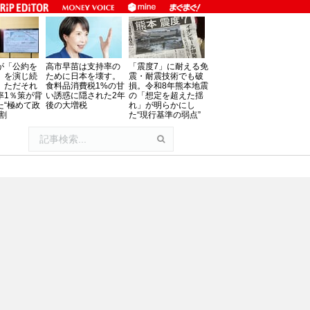
が「公約を
高市早苗は支持率の
「震度7」に耐える免
」を演じ続
ために日本を壊す。
震・耐震技術でも破
、ただそれ
食料品消費税1%の甘
損。令和8年熊本地震
率1％策が背
い誘惑に隠された2年
の「想定を超えた揺
た“極めて政
後の大増税
れ」が明らかにし
割
た“現行基準の弱点”