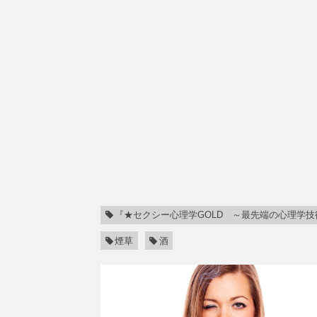
『★セクシー心理学GOLD ～最先端の心理学技
煙草
酒