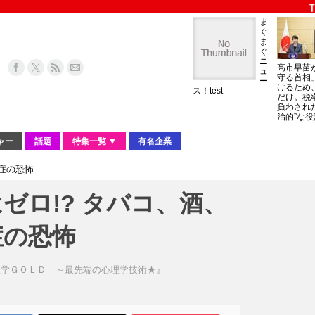
ま
ぐ
ま
ぐ
ニ
高市早苗
ュ
守る首相
ー
けるため
ス！test
だけ。税
負わされ
治的”な役
ャー
話題
特集一覧 ▼
有名企業
症の恐怖
ゼロ!? タバコ、酒、
症の恐怖
理学ＧＯＬＤ ～最先端の心理学技術★』