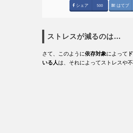
シェア
はてブ
500
ストレスが減るのは…
さて、このように
依存対象
によって
ド
いる人
は、それによってストレスや不