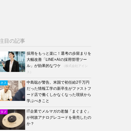
注目の記事
採用をもっと楽に！選考の歩留まりを
大幅改善「LINE×AIの採用管理ツー
ル」が効果的なワケ
（株式会社アイシ
ス）
中島聡が警告。米国で初任給2千万円
ジネス
だった情報工学の新卒生がファストフ
ード店で働くしかなくなった現状から
学ぶべきこと
IT企業でメルマガの老舗「まぐまぐ」
ンタメ
が何故アナログレコードを発売したの
か？