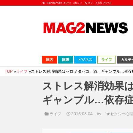
第一線の専門家たちがニッポンに「なぜ？」を問いかける
国内
国際
ビジネス
ライフ
カルチ
TOP
»
ライフ
»
ストレス解消効果はゼロ!? タバコ、酒、ギャンブル…依存
ストレス解消効果は
ギャンブル…依存
2016.03.04
by
ライフ
『★セクシー心