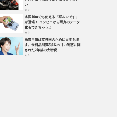
い
★ 0
水深10mでも使える「写ルンです」
が登場！ コンビニから写真のデータ
化もできちゃうよ
★ 0
高市早苗は支持率のために日本を壊
す。食料品消費税1%の甘い誘惑に隠
された2年後の大増税
★ 0