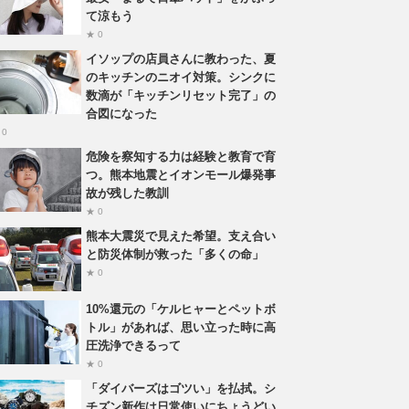
て涼もう
★ 0
イソップの店員さんに教わった、夏
のキッチンのニオイ対策。シンクに
数滴が「キッチンリセット完了」の
合図になった
 0
危険を察知する力は経験と教育で育
つ。熊本地震とイオンモール爆発事
故が残した教訓
★ 0
熊本大震災で見えた希望。支え合い
と防災体制が救った「多くの命」
★ 0
10%還元の「ケルヒャーとペットボ
トル」があれば、思い立った時に高
圧洗浄できるって
★ 0
「ダイバーズはゴツい」を払拭。シ
チズン新作は日常使いにちょうどい