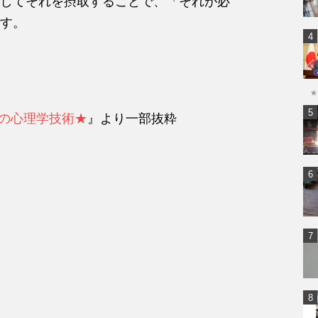
してそれを摂取することで、「それが必
す。
★
端の心理学技術★
』より一部抜粋