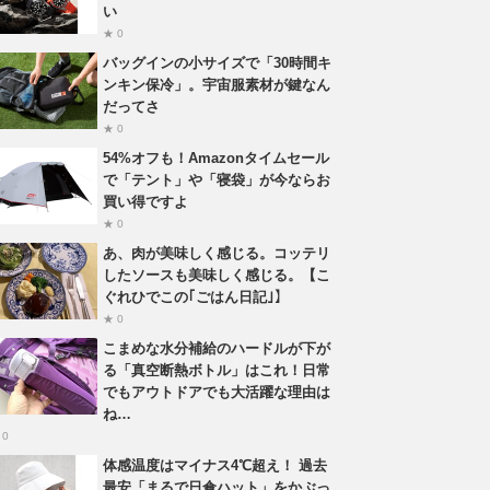
い
★ 0
バッグインの小サイズで「30時間キ
ンキン保冷」。宇宙服素材が鍵なん
だってさ
★ 0
54%オフも！Amazonタイムセール
で「テント」や「寝袋」が今ならお
買い得ですよ
★ 0
あ、肉が美味しく感じる。コッテリ
したソースも美味しく感じる。【こ
ぐれひでこの｢ごはん日記｣】
★ 0
こまめな水分補給のハードルが下が
る「真空断熱ボトル」はこれ！日常
でもアウトドアでも大活躍な理由は
ね…
 0
体感温度はマイナス4℃超え！ 過去
最安「まるで日傘ハット」をかぶっ