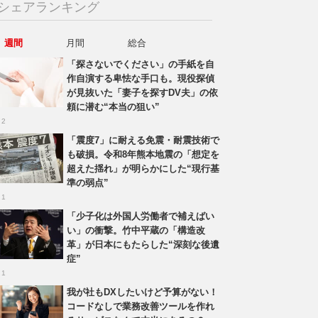
シェアランキング
週間
月間
総合
「探さないでください」の手紙を自
作自演する卑怯な手口も。現役探偵
が見抜いた「妻子を探すDV夫」の依
頼に潜む“本当の狙い”
 2
「震度7」に耐える免震・耐震技術で
も破損。令和8年熊本地震の「想定を
超えた揺れ」が明らかにした“現行基
準の弱点”
 1
「少子化は外国人労働者で補えばい
い」の衝撃。竹中平蔵の「構造改
革」が日本にもたらした“深刻な後遺
症”
 1
我が社もDXしたいけど予算がない！
コードなしで業務改善ツールを作れ