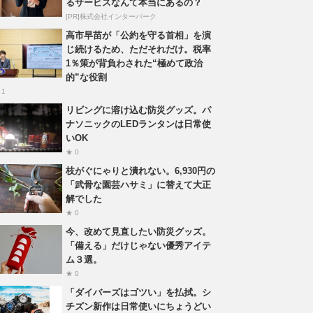
るサービスなんて本当にあるの？
[PR]株式会社インターパーク
高市早苗が「公約を守る首相」を演
じ続けるため、ただそれだけ。税率
1％策が背負わされた“極めて政治
的”な役割
 1
リビングに溶け込む防災グッズ。パ
ナソニックのLEDランタンは日常使
いOK
★ 0
枝がぐにゃりと潰れない。6,930円の
「武骨な園芸ハサミ」に替えて大正
解でした
★ 0
今、改めて見直したい防災グッズ。
「備える」だけじゃない優秀アイテ
ム３選。
★ 0
「ダイバーズはゴツい」を払拭。シ
チズン新作は日常使いにちょうどい