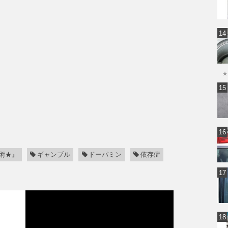
★
術★』
ギャンブル
ドーパミン
依存症