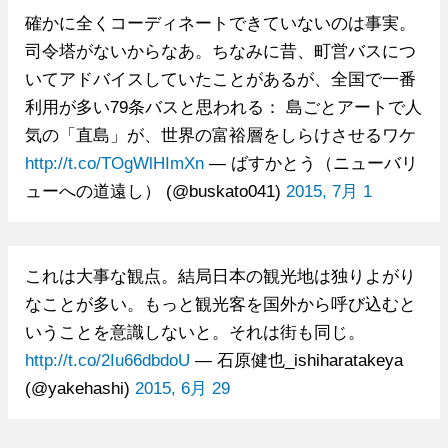
確かに全くコーディネートできていないのは事実。
司令塔がないからなあ。ちなみに昔、町営バスにつ
いてアドバイスしていたことがあるが、全国で一番
利用が多い79条バスと思われる： 島ごとアートで人
気の「直島」が、世界の富裕層をしらけさせるワケ
http://t.co/TOgWlHImXn
— ばすかとう（ニューバリ
ューへの道遠し） (@buskato041)
2015, 7月 1
これは大事な観点。結局日本の観光地は独りよがり
なことが多い。もっと観光客を国外から呼び込むと
いうことを意識しないと。それは街も同じ。
http://t.co/2Iu66dbdoU
— 石原健也_ishiharatakeya
(@yakehashi)
2015, 6月 29