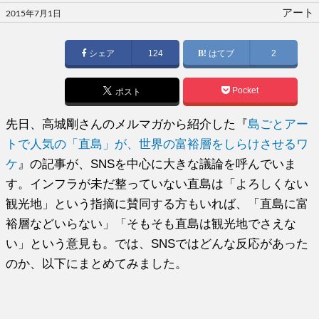
投
アート
2015年7月1日
稿
日:
シェア
124
はてブ
2
Pocket
ポスト
先日、高城剛さんのメルマガから紹介した『
島ごとアー
トで人気の「直島」が、世界の富裕層をしらけさせるワ
ケ
』の記事が、SNSを中心に大きな議論を呼んでいま
す。インフラが未だ整っていない直島は「よろしくない
観光地」という指摘に賛同する方もいれば、「直島に富
裕層などいらない」「そもそも直島は観光地でさえな
い」という意見も。では、SNSではどんな反応があった
のか、以下にまとめてみました。