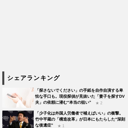
シェアランキング
「探さないでください」の手紙を自作自演する卑
怯な手口も。現役探偵が見抜いた「妻子を探すDV
夫」の依頼に潜む“本当の狙い”
★ 2
「少子化は外国人労働者で補えばいい」の衝撃。
竹中平蔵の「構造改革」が日本にもたらした“深刻
な後遺症”
★ 1