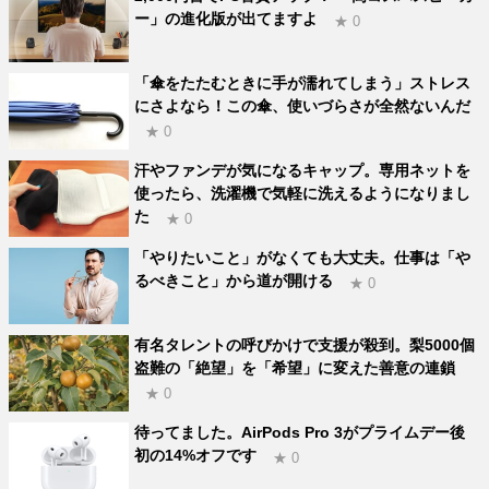
ー」の進化版が出てますよ
★ 0
「傘をたたむときに手が濡れてしまう」ストレス
にさよなら！この傘、使いづらさが全然ないんだ
★ 0
汗やファンデが気になるキャップ。専用ネットを
使ったら、洗濯機で気軽に洗えるようになりまし
た
★ 0
「やりたいこと」がなくても大丈夫。仕事は「や
るべきこと」から道が開ける
★ 0
有名タレントの呼びかけで支援が殺到。梨5000個
盗難の「絶望」を「希望」に変えた善意の連鎖
★ 0
待ってました。AirPods Pro 3がプライムデー後
初の14%オフです
★ 0