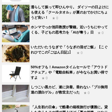
濡らして振って即ひんやり。 ダイソーの日よけに
も使える「クールタオル」が夏のおでかけにちょ
うど良い！
★ 0
ホンマでっか池田教授が警鐘。近いうちにやって
くる、子どもの思考力を「AIが奪う」日
★ 0
いただいたうなぎで「うなぎの混ぜご飯」【こぐ
れひでこの｢ごはん日記｣】
★ 0
50%オフも！Amazonタイムセールで「アウトド
アチェア」や「電動自転車」が今ならお買い得で
すよ
★ 0
しつこい黒カビ、遂に決着。垂れない「プロ御用
達の漂白ゲル」が救世主だった
★ 0
「人生初の日傘」で酷暑の箱根旅行が優雅に。貸