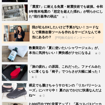
「震度7」に耐える免震・耐震技術でも破損。令和
8年熊本地震の「想定を超えた揺れ」が明らかにし
た“現行基準の弱点”
★ 1
我が社もDXしたいけど予算がない！コードな
しで業務改善ツールを作れるサービスなんて本
当にあるの？
[PR]株式会社インターパーク
数量限定の「夏に使いたいシャワージェル」が、
本当に気持ちいい！爽快感がクセになるよ
★ 0
「旅の疲れ」の原因、これだった。ファイルみた
いに薄くなる「椅子」でつらさが大幅に減った！
★ 0
裸足でも履けちゃうサロモンの「リカバリーシュ
ーズ」にハマり中！ 夏のおでかけに快適なんだよ
ね〜
★ 0
2,000円台でPC音質アップ！ 「高コスパスピーカ