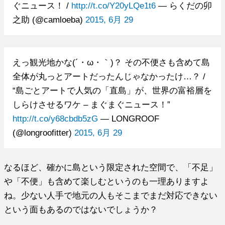
ぐニュース！ /
http://t.co/Y20yLQe1t6
— らくだの卯
之助 (@camloeba)
2015, 6月 29
えっ観光地かな(´・ω・｀)？ その不便さも含めて島
全体が丸っとアートだったんじゃなかったけ…？ /
“島ごとアートで人気の「直島」が、世界の富裕層を
しらけさせるワケ – まぐまぐニュース！”
http://t.co/y68cbdb5zG
— LONGROOF
(@longroofitter)
2015, 6月 29
なるほど、確かに島という限定された空間で、「不足」
や「不便」も含めて楽しむというのも一理ありますよ
ね。少ない人手で地元の人もそこまでまだ対応できない
という面もあるのではないでしょうか？