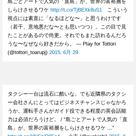
島ごとアートで人気の「直島」が、世界の富裕層を
しらけさせるワケ
http://t.co/TjBEXk8uS1
こういう
視点には素直に「なるほどな〜」と思うわけです
（若干、意地悪だな〜とも思いつつ）。この目で見
たことがあるので尚更。それでもまた訪れるんだろ
うな〜なぜなら好きだから。 — Play for Tottori
(@tottori_toarupj)
2015, 6月 29
タクシー一台は流石に酷いな。でも近隣県のタクシ
ー会社さんにとってはビジネスチャンスじゃなかろ
うか。運転手さんがガイド役できる程度の英会話能
力は必須だろうけど。 / “島ごとアートで人気の「直
島」が、世界の富裕層をしらけさせるワケ …”