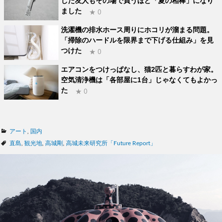
した友人もその場で買うほど「夏の相棒」になり
ました
★ 0
洗濯機の排水ホース周りにホコリが溜まる問題。
「掃除のハードルを限界まで下げる仕組み」を見
つけた
★ 0
エアコンをつけっぱなし、猫2匹と暮らすわが家。
空気清浄機は「各部屋に1台」じゃなくてもよかっ
た
★ 0
カ
アート
,
国内
テ
タ
直島
,
観光地
,
高城剛
,
高城未来研究所「Future Report」
ゴ
グ
リ
ー