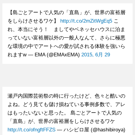
【島ごとアートで人気の「直島」が、世界の富裕層
をしらけさせるワケ】
http://t.co/2mZitWgEq5
こ
れ、本当にそう！ ましてやベネッセハウスに泊ま
っていない富裕層以外の一般人なんて、さらに極悪
な環境の中でアートへの愛が試される体験を強いら
れますw — EMA (@EMAxEMA)
2015, 6月 29
瀬戸内国際芸術祭の時に行ったけど、色々と酷いの
よね。どう見ても儲け損ねている事例多数で、アレ
はもったいないと思った。 島ごとアートで人気の
「直島」が、世界の富裕層をしらけさせるワケ
http://t.co/ofngftFFZS
— ハシビロ屋 (@hashibiroya)