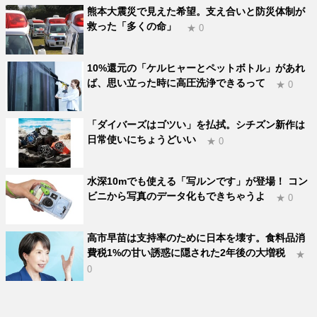
熊本大震災で見えた希望。支え合いと防災体制が
救った「多くの命」
★ 0
10%還元の「ケルヒャーとペットボトル」があれ
ば、思い立った時に高圧洗浄できるって
★ 0
「ダイバーズはゴツい」を払拭。シチズン新作は
日常使いにちょうどいい
★ 0
水深10mでも使える「写ルンです」が登場！ コン
ビニから写真のデータ化もできちゃうよ
★ 0
高市早苗は支持率のために日本を壊す。食料品消
費税1%の甘い誘惑に隠された2年後の大増税
★
0