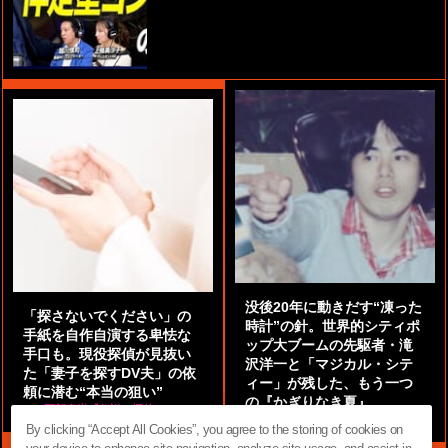
没後20年に動きだす“凍った
「探さないでください」の
時計”の針。世界的シティポ
手紙を自作自演する卑怯な
ップ大ブームの先駆者・滝
手口も。現役探偵が見抜い
沢洋一と「マジカル・シテ
た「妻子を探すDV夫」の依
ィー」が残した、もう一つ
頼に潜む“本当の狙い”
の『かぎりなき夏』
by
阿部泰尚『伝説の探偵』
by
都鳥 流星
By clicking “Accept All Cookies”, you agree to the storing of cookies on