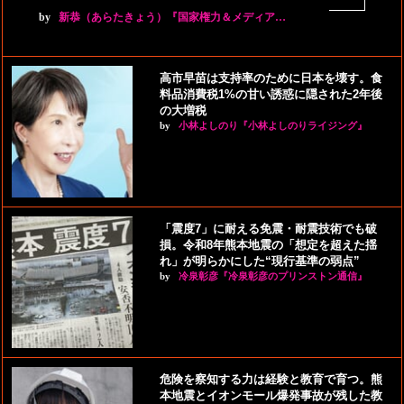
by
新恭（あらたきょう）『国家権力＆メディア…
高市早苗は支持率のために日本を壊す。食
料品消費税1%の甘い誘惑に隠された2年後
の大増税
by
小林よしのり『小林よしのりライジング』
「震度7」に耐える免震・耐震技術でも破
損。令和8年熊本地震の「想定を超えた揺
れ」が明らかにした“現行基準の弱点”
by
冷泉彰彦『冷泉彰彦のプリンストン通信』
危険を察知する力は経験と教育で育つ。熊
本地震とイオンモール爆発事故が残した教