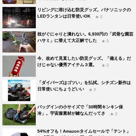
リビングに溶け込む防災グッズ。パナソニックの
LEDランタンは日常使いOK
★ 0
枝がぐにゃりと潰れない。6,930円の「武骨な園芸
ハサミ」に替えて大正解でした
★ 0
今、改めて見直したい防災グッズ。「備える」だ
けじゃない優秀アイテム３選。
★ 0
「ダイバーズはゴツい」を払拭。シチズン新作は
日常使いにちょうどいい
★ 0
バッグインの小サイズで「30時間キンキン保
冷」。宇宙服素材が鍵なんだってさ
★ 0
54%オフも！Amazonタイムセールで「テント」