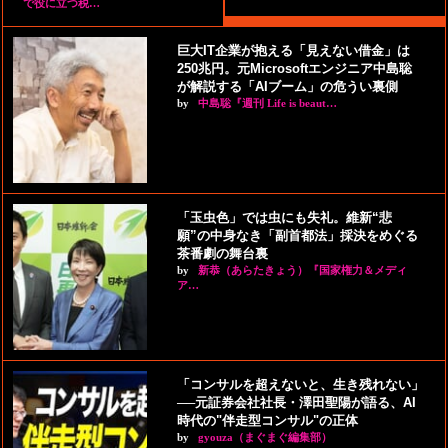
で役に立つ税…
巨大IT企業が抱える「見えない借金」は
250兆円。元Microsoftエンジニア中島聡
が解説する「AIブーム」の危うい裏側
by
中島聡『週刊 Life is beaut…
「玉虫色」では虫にも失礼。維新“悲
願”の中身なき「副首都法」採決をめぐる
茶番劇の舞台裏
by
新恭（あらたきょう）『国家権力＆メディ
ア…
「コンサルを超えないと、生き残れない」
──元証券会社社長・澤田聖陽が語る、AI
時代の"伴走型コンサル"の正体
by
gyouza（まぐまぐ編集部）