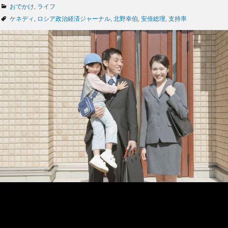
カ
おでかけ
,
ライフ
テ
タ
ケネディ
,
ロシア政治経済ジャーナル
,
北野幸伯
,
安倍総理
,
支持率
ゴ
グ
リ
ー