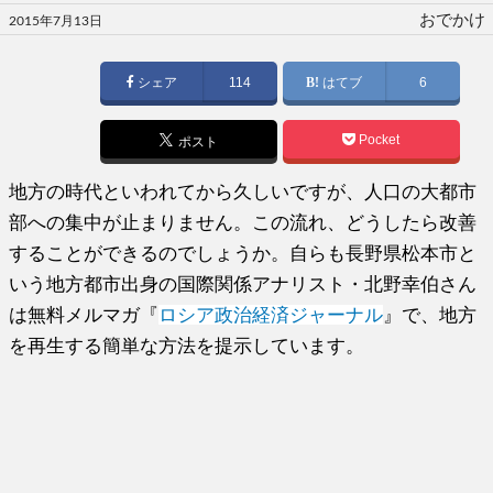
投
おでかけ
2015年7月13日
稿
日:
シェア
114
はてブ
6
Pocket
ポスト
地方の時代といわれてから久しいですが、人口の大都市
部への集中が止まりません。この流れ、どうしたら改善
することができるのでしょうか。自らも長野県松本市と
いう地方都市出身の国際関係アナリスト・北野幸伯さん
は無料メルマガ『
ロシア政治経済ジャーナル
』で、地方
を再生する簡単な方法を提示しています。