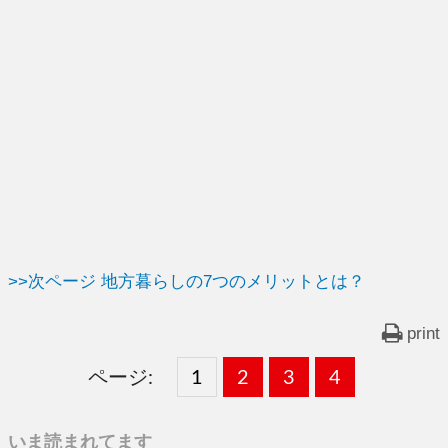
>>次ページ 地方暮らしの7つのメリットとは？
print
ページ:
固
1
固
2
,
固
3
,
固
4
,
定
定
定
定
いま読まれてます