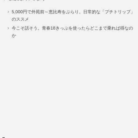
ペ
ペ
ペ
ペ
5,000円で外苑前～恵比寿をぶらり。日常的な「プチトリップ」
ー
ー
ー
ー
のススメ
ジ
ジ
ジ
ジ
今こそ話そう。青春18きっぷを使ったらどこまで乗れば得なの
か