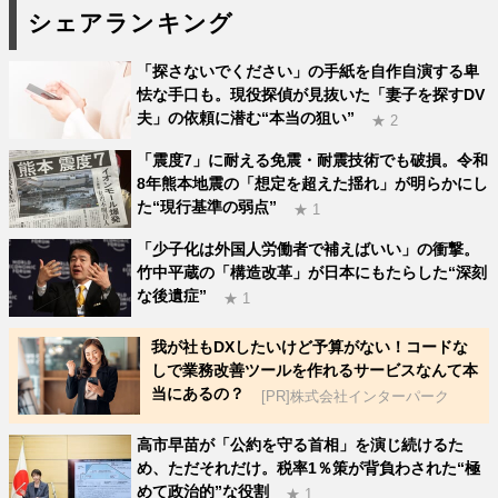
シェアランキング
「探さないでください」の手紙を自作自演する卑
怯な手口も。現役探偵が見抜いた「妻子を探すDV
夫」の依頼に潜む“本当の狙い”
★ 2
「震度7」に耐える免震・耐震技術でも破損。令和
8年熊本地震の「想定を超えた揺れ」が明らかにし
た“現行基準の弱点”
★ 1
「少子化は外国人労働者で補えばいい」の衝撃。
竹中平蔵の「構造改革」が日本にもたらした“深刻
な後遺症”
★ 1
我が社もDXしたいけど予算がない！コードな
しで業務改善ツールを作れるサービスなんて本
当にあるの？
[PR]株式会社インターパーク
高市早苗が「公約を守る首相」を演じ続けるた
め、ただそれだけ。税率1％策が背負わされた“極
めて政治的”な役割
★ 1