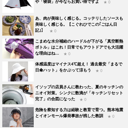
や「寝袋」が今ならお買い得ですよ
★ 0
あ、肉が美味しく感じる。コッテリしたソースも
美味しく感じる。【こぐれひでこの｢ごはん日
記｣】
★ 0
こまめな水分補給のハードルが下がる「真空断熱
ボトル」はこれ！日常でもアウトドアでも大活躍
な理由はね…
★ 0
体感温度はマイナス4℃超え！ 過去最安「まるで
日傘ハット」をかぶって涼もう
★ 0
イソップの店員さんに教わった、夏のキッチンの
ニオイ対策。シンクに数滴が「キッチンリセット
完了」の合図になった
★ 0
危険を察知する力は経験と教育で育つ。熊本地震
とイオンモール爆発事故が残した教訓
★ 0