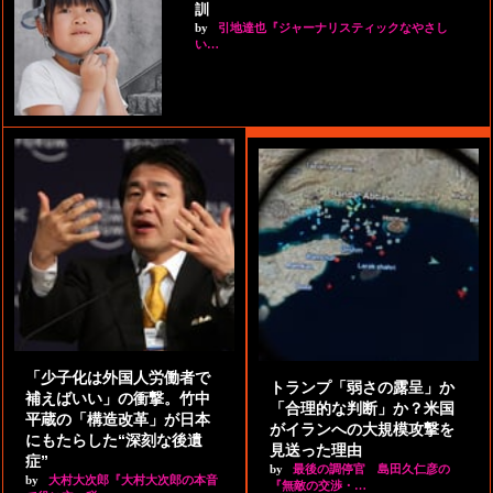
訓
by
引地達也『ジャーナリスティックなやさし
い…
「少子化は外国人労働者で
トランプ「弱さの露呈」か
補えばいい」の衝撃。竹中
「合理的な判断」か？米国
平蔵の「構造改革」が日本
がイランへの大規模攻撃を
にもたらした“深刻な後遺
見送った理由
症”
by
最後の調停官 島田久仁彦の
by
大村大次郎『大村大次郎の本音
『無敵の交渉・…