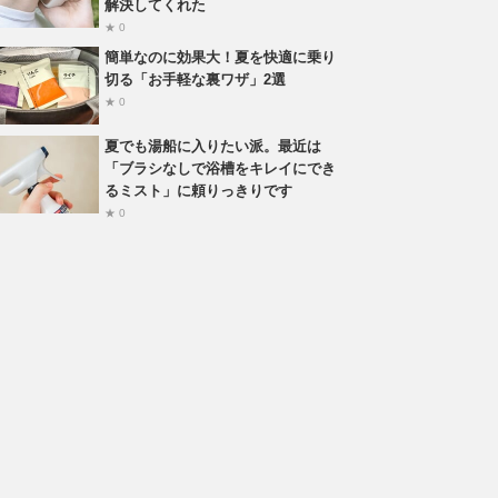
解決してくれた
★ 0
簡単なのに効果大！夏を快適に乗り
切る「お手軽な裏ワザ」2選
★ 0
夏でも湯船に入りたい派。最近は
「ブラシなしで浴槽をキレイにでき
るミスト」に頼りっきりです
★ 0