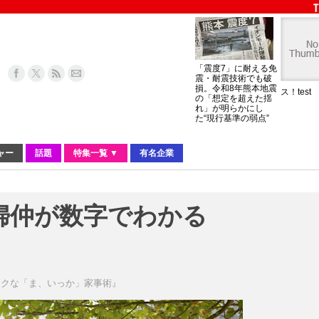
「震度7」に耐える免
震・耐震技術でも破
損。令和8年熊本地震
ス！test
の「想定を超えた揺
れ」が明らかにし
た“現行基準の弱点”
ャー
話題
特集一覧 ▼
有名企業
婦仲が数字でわかる
」
ックな「ま、いっか」家事術』