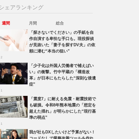
シェアランキング
週間
月間
総合
「探さないでください」の手紙を自
作自演する卑怯な手口も。現役探偵
が見抜いた「妻子を探すDV夫」の依
頼に潜む“本当の狙い”
 2
「少子化は外国人労働者で補えばい
い」の衝撃。竹中平蔵の「構造改
革」が日本にもたらした“深刻な後遺
症”
 1
「震度7」に耐える免震・耐震技術で
も破損。令和8年熊本地震の「想定を
超えた揺れ」が明らかにした“現行基
準の弱点”
 1
我が社もDXしたいけど予算がない！
コードなしで業務改善ツールを作れ