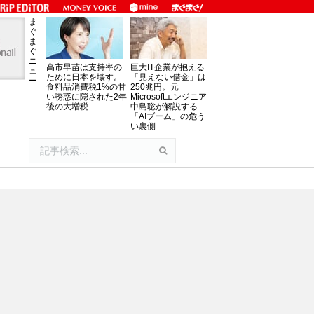
ま
ぐ
ま
ぐ
ニ
高市早苗は支持率の
巨大IT企業が抱える
ュ
ために日本を壊す。
「見えない借金」は
ー
食料品消費税1%の甘
250兆円。元
い誘惑に隠された2年
Microsoftエンジニア
後の大増税
中島聡が解説する
「AIブーム」の危う
い裏側