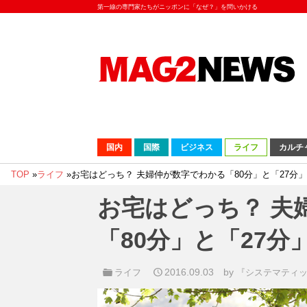
第一線の専門家たちがニッポンに「なぜ？」を問いかける
国内
国際
ビジネス
ライフ
カルチ
TOP
»
ライフ
»
お宅はどっち？ 夫婦仲が数字でわかる「80分」と「27分」
お宅はどっち？ 夫
「80分」と「27分
2016.09.03
by
ライフ
『システマティ