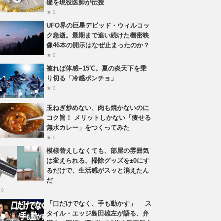
礎を現役医師が伝授
★ 0
UFO界の巨星デビッド・ウィルコッ
ク急逝。最期まで追い続けた機密映
像46本の開示はなぜ止まったのか？
★ 0
被れば体感−15℃。夏の炎天下を乗
り切る「冷感ポンチョ」
★ 0
玉ねぎ炒めない、肉も焼かないのに
コク旨！ メリットしかない「痩せる
無水カレー」をつくってみた
★ 0
模様替えしなくても、部屋の雰囲気
は変えられる。掃除グッズを±0にす
るだけで、生活感がスッと消えたん
だ
 0
「口だけでなく、手も動かす」──ス
タイル・エッジ島田雄左が語る、弁