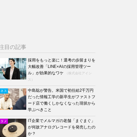
注目の記事
採用をもっと楽に！選考の歩留まりを
大幅改善「LINE×AIの採用管理ツー
ル」が効果的なワケ
（株式会社アイシ
ス）
中島聡が警告。米国で初任給2千万円
ジネス
だった情報工学の新卒生がファストフ
ード店で働くしかなくなった現状から
学ぶべきこと
IT企業でメルマガの老舗「まぐまぐ」
ンタメ
が何故アナログレコードを発売したの
か？