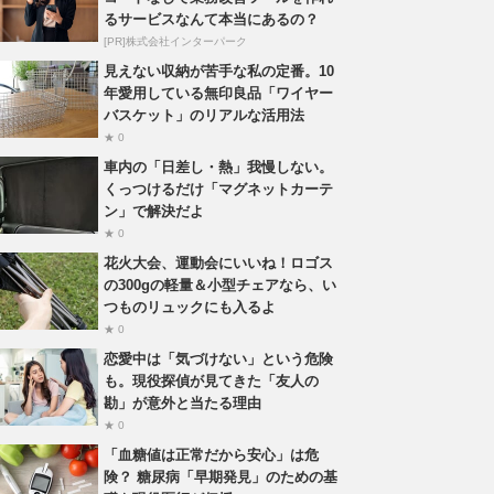
るサービスなんて本当にあるの？
[PR]株式会社インターパーク
見えない収納が苦手な私の定番。10
年愛用している無印良品「ワイヤー
バスケット」のリアルな活用法
★ 0
車内の「日差し・熱」我慢しない。
くっつけるだけ「マグネットカーテ
ン」で解決だよ
★ 0
花火大会、運動会にいいね！ロゴス
の300gの軽量＆小型チェアなら、い
つものリュックにも入るよ
★ 0
恋愛中は「気づけない」という危険
も。現役探偵が見てきた「友人の
勘」が意外と当たる理由
★ 0
「血糖値は正常だから安心」は危
険？ 糖尿病「早期発見」のための基