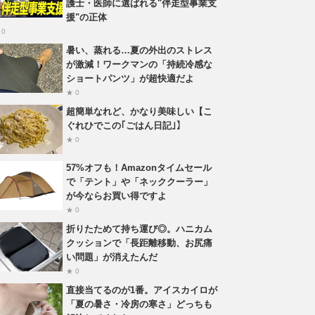
護士・医師に選ばれる"伴走型事業支
援"の正体
 0
暑い、蒸れる…夏の外出のストレス
が激減！ワークマンの「持続冷感な
ショートパンツ」が超快適だよ
★ 0
超簡単なれど、かなり美味しい【こ
ぐれひでこの｢ごはん日記｣】
★ 0
57%オフも！Amazonタイムセール
で「テント」や「ネッククーラー」
が今ならお買い得ですよ
★ 0
折りたためて持ち運び◎。ハニカム
クッションで「長距離移動、お尻痛
い問題」が消えたんだ
★ 0
直接当てるのが1番。アイスカイロが
「夏の暑さ・冷房の寒さ」どっちも