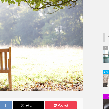
PR
ビ
エ
Pocket
3
ポスト