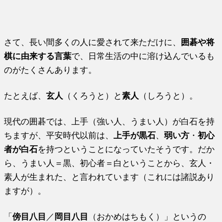
さて、長い間多くの人に愛されて来ただけに、
囲碁や将
棋に由来する言葉
で、日常生活の中に溶け込んでいるも
のがたくさんあります。
たとえば、
玄人
（くろうと）と
素人
（しろうと）。
現代の囲碁では、上手（強い人、うまい人）が白石を持
ちますが、平安時代以前は、
上手が黒石
、
弱い方
・
初心
者が白石
を持つということになっていたそうです。だか
ら、うまい人＝黒、初心者＝白ということから、玄人・
素人が生まれた、と言われています（これには諸説あり
ますが）。
「
傍目八目
／
岡目八目
（おかめはちもく）」というの