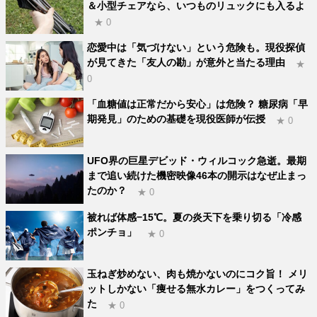
＆小型チェアなら、いつものリュックにも入るよ
★ 0
恋愛中は「気づけない」という危険も。現役探偵
が見てきた「友人の勘」が意外と当たる理由
★
0
「血糖値は正常だから安心」は危険？ 糖尿病「早
期発見」のための基礎を現役医師が伝授
★ 0
UFO界の巨星デビッド・ウィルコック急逝。最期
まで追い続けた機密映像46本の開示はなぜ止まっ
たのか？
★ 0
被れば体感−15℃。夏の炎天下を乗り切る「冷感
ポンチョ」
★ 0
玉ねぎ炒めない、肉も焼かないのにコク旨！ メリ
ットしかない「痩せる無水カレー」をつくってみ
た
★ 0