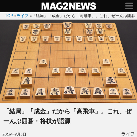
TOP
»
ライフ
»
「結局」「成金」だから「高飛車」。これ、ぜーんぶ囲碁
「結局」「成金」だから「高飛車」。これ、ぜ
ーんぶ囲碁・将棋が語源
投
ライフ
2016年9月5日