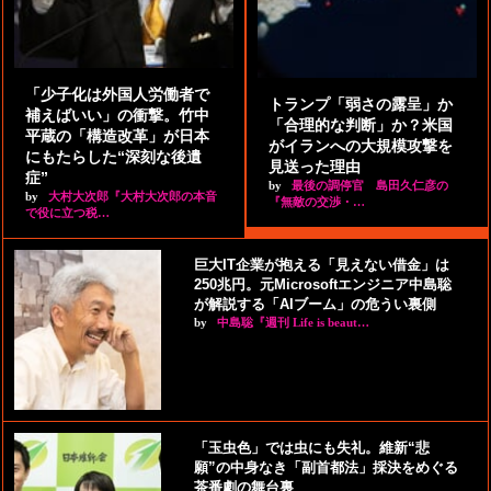
「少子化は外国人労働者で
トランプ「弱さの露呈」か
補えばいい」の衝撃。竹中
「合理的な判断」か？米国
平蔵の「構造改革」が日本
がイランへの大規模攻撃を
にもたらした“深刻な後遺
見送った理由
症”
by
最後の調停官 島田久仁彦の
by
大村大次郎『大村大次郎の本音
『無敵の交渉・…
で役に立つ税…
巨大IT企業が抱える「見えない借金」は
250兆円。元Microsoftエンジニア中島聡
が解説する「AIブーム」の危うい裏側
by
中島聡『週刊 Life is beaut…
「玉虫色」では虫にも失礼。維新“悲
願”の中身なき「副首都法」採決をめぐる
茶番劇の舞台裏