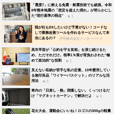
「震度7」に耐える免震・耐震技術でも破損。令和
8年熊本地震の「想定を超えた揺れ」が明らかにし
た“現行基準の弱点”
★ 1
我が社もDXしたいけど予算がない！コードな
しで業務改善ツールを作れるサービスなんて本
当にあるの？
[PR]株式会社インターパーク
高市早苗が「公約を守る首相」を演じ続けるた
め、ただそれだけ。税率1％策が背負わされた“極
めて政治的”な役割
★ 1
見えない収納が苦手な私の定番。10年愛用してい
る無印良品「ワイヤーバスケット」のリアルな活
用法
★ 0
車内の「日差し・熱」我慢しない。くっつけるだ
け「マグネットカーテン」で解決だよ
★ 0
花火大会、運動会にいいね！ロゴスの300gの軽量