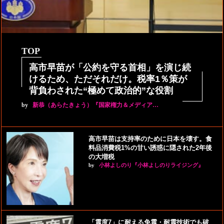
TOP
高市早苗が「公約を守る首相」を演じ続
けるため、ただそれだけ。税率1％策が
背負わされた“極めて政治的”な役割
by
新恭（あらたきょう）『国家権力＆メディア…
高市早苗は支持率のために日本を壊す。食
料品消費税1%の甘い誘惑に隠された2年後
の大増税
by
小林よしのり『小林よしのりライジング』
「震度7」に耐える免震・耐震技術でも破