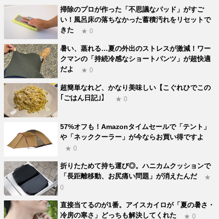
掃除のプロが作った「不思議なパッド」がすご
い！風呂床の落ちなかった蓄積汚れをリセットで
きた
★ 0
暑い、蒸れる…夏の外出のストレスが激減！ワー
クマンの「持続冷感なショートパンツ」が超快適
だよ
★ 0
超簡単なれど、かなり美味しい【こぐれひでこの
｢ごはん日記｣】
★ 0
57%オフも！Amazonタイムセールで「テント」
や「ネッククーラー」が今ならお買い得ですよ
★ 0
折りたためて持ち運び◎。ハニカムクッションで
「長距離移動、お尻痛い問題」が消えたんだ
★
0
直接当てるのが1番。アイスカイロが「夏の暑さ・
冷房の寒さ」どっちも解決してくれた
★ 0