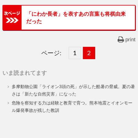
「にわか長者」を表すあの言葉も将棋由来
だった
print
ページ:
固
1
固
2
,
定
定
いま読まれてます
ペ
ペ
多摩動物公園「ライオン3頭の死」が示した酷暑の脅威。夏の暑
ー
ー
さは「新たな自然災害」になった
ジ
ジ
危険を察知する力は経験と教育で育つ。熊本地震とイオンモー
ル爆発事故が残した教訓