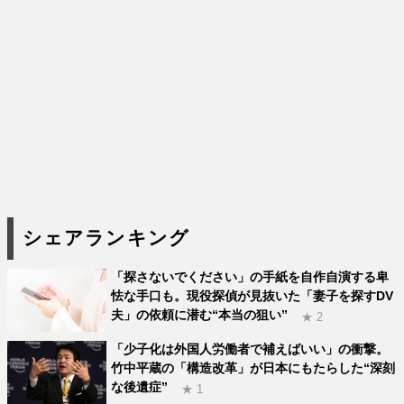
シェアランキング
「探さないでください」の手紙を自作自演する卑
怯な手口も。現役探偵が見抜いた「妻子を探すDV
夫」の依頼に潜む“本当の狙い”
★ 2
「少子化は外国人労働者で補えばいい」の衝撃。
竹中平蔵の「構造改革」が日本にもたらした“深刻
な後遺症”
★ 1