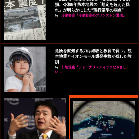
損。令和8年熊本地震の「想定を超えた揺
れ」が明らかにした“現行基準の弱点”
by
冷泉彰彦『冷泉彰彦のプリンストン通信』
危険を察知する力は経験と教育で育つ。熊
本地震とイオンモール爆発事故が残した教
訓
by
引地達也『ジャーナリスティックなやさし
い…