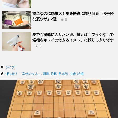
簡単なのに効果大！夏を快適に乗り切る「お手軽
な裏ワザ」2選
★ 0
夏でも湯船に入りたい派。最近は「ブラシなしで
浴槽をキレイにできるミスト」に頼りっきりです
★ 0
カ
ライフ
テ
タ
1日1粒！ 「幸せのタネ」
,
囲碁
,
将棋
,
日本語
,
由来
,
語源
ゴ
グ
リ
ー