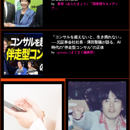
by
新恭（あらたきょう）『国家権力＆メディ
ア…
「コンサルを超えないと、生き残れない」
──元証券会社社長・澤田聖陽が語る、AI
時代の"伴走型コンサル"の正体
by
gyouza（まぐまぐ編集部）