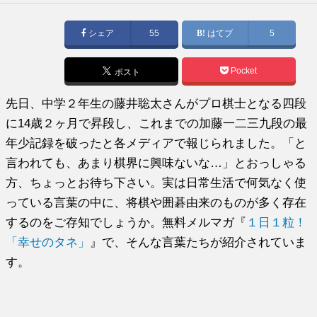
稿
日:
シェア
55
はてブ
5
Pocket
ポスト
先日、中学２年生の藤井聡太さんがプロ棋士となる四段
に14歳２ヶ月で昇段し、これまでの加藤一二三九段の最
年少記録を破ったと各メディアで報じられました。「と
言われても、あまり棋界に興味ないな…」とおっしゃる
方、ちょっとお待ち下さい。実は日常生活で何気なく使
っている言葉の中に、将棋や囲碁由来のものが多く存在
するのをご存知でしょうか。無料メルマガ『
１日１粒！
「幸せのタネ」
』で、そんな言葉たちが紹介されていま
す。