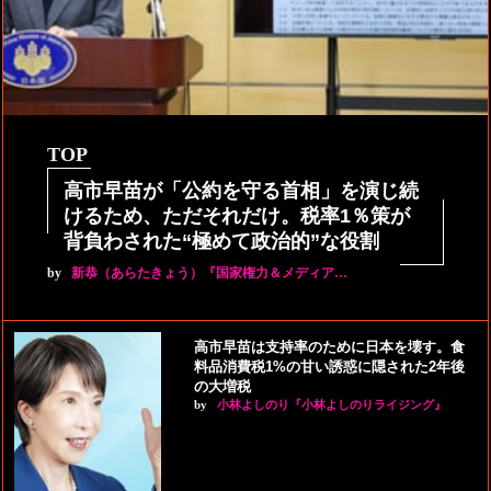
TOP
高市早苗が「公約を守る首相」を演じ続
けるため、ただそれだけ。税率1％策が
背負わされた“極めて政治的”な役割
by
新恭（あらたきょう）『国家権力＆メディア…
高市早苗は支持率のために日本を壊す。食
料品消費税1%の甘い誘惑に隠された2年後
の大増税
by
小林よしのり『小林よしのりライジング』