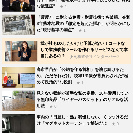
な後遺症”
★ 1
「震度7」に耐える免震・耐震技術でも破損。令和
8年熊本地震の「想定を超えた揺れ」が明らかにし
た“現行基準の弱点”
★ 1
我が社もDXしたいけど予算がない！コードな
しで業務改善ツールを作れるサービスなんて本
当にあるの？
[PR]株式会社インターパーク
高市早苗が「公約を守る首相」を演じ続けるた
め、ただそれだけ。税率1％策が背負わされた“極
めて政治的”な役割
★ 1
見えない収納が苦手な私の定番。10年愛用してい
る無印良品「ワイヤーバスケット」のリアルな活
用法
★ 0
車内の「日差し・熱」我慢しない。くっつけるだ
け「マグネットカーテン」で解決だよ
★ 0