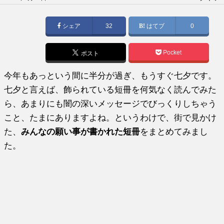
稿
日:
シェア
32
はてブ
0
Pocket
ポスト
今年もあっという間に半分が過ぎ、もうすぐ七夕です。
七夕と言えば、飾られている短冊を何気なく読んでみた
ら、あまりにも闇の深いメッセージでびっくりしちゃう
こと、たまにありますよね。というわけで、街で見かけ
た、
みんなの願い事が書かれた短冊
をまとめてみまし
た。