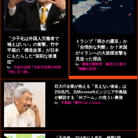
「少子化は外国人労働者で
トランプ「弱さの露呈」か
補えばいい」の衝撃。竹中
「合理的な判断」か？米国
平蔵の「構造改革」が日本
がイランへの大規模攻撃を
にもたらした“深刻な後遺
見送った理由
症”
by
最後の調停官 島田久仁彦の
by
大村大次郎『大村大次郎の本音
『無敵の交渉・…
で役に立つ税…
巨大IT企業が抱える「見えない借金」は
250兆円。元Microsoftエンジニア中島聡
が解説する「AIブーム」の危うい裏側
by
中島聡『週刊 Life is beaut…
「玉虫色」では虫にも失礼。維新“悲