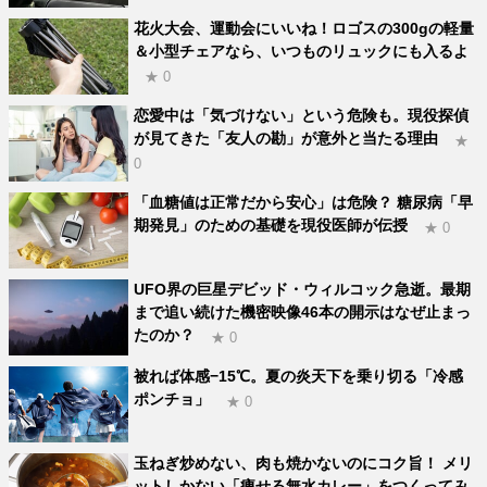
花火大会、運動会にいいね！ロゴスの300gの軽量
＆小型チェアなら、いつものリュックにも入るよ
★ 0
恋愛中は「気づけない」という危険も。現役探偵
が見てきた「友人の勘」が意外と当たる理由
★
0
「血糖値は正常だから安心」は危険？ 糖尿病「早
期発見」のための基礎を現役医師が伝授
★ 0
UFO界の巨星デビッド・ウィルコック急逝。最期
まで追い続けた機密映像46本の開示はなぜ止まっ
たのか？
★ 0
被れば体感−15℃。夏の炎天下を乗り切る「冷感
ポンチョ」
★ 0
玉ねぎ炒めない、肉も焼かないのにコク旨！ メリ
ットしかない「痩せる無水カレー」をつくってみ