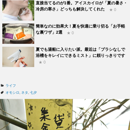
直接当てるのが1番。アイスカイロが「夏の暑さ・
冷房の寒さ」どっちも解決してくれた
★ 0
簡単なのに効果大！夏を快適に乗り切る「お手軽
な裏ワザ」2選
★ 0
夏でも湯船に入りたい派。最近は「ブラシなしで
浴槽をキレイにできるミスト」に頼りっきりです
★ 0
カ
ライフ
テ
タ
オモシロ
,
ネタ
,
七夕
ゴ
グ
リ
ー