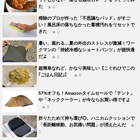
た
★ 0
掃除のプロが作った「不思議なパッド」がすご
い！風呂床の落ちなかった蓄積汚れをリセットで
きた
★ 0
暑い、蒸れる…夏の外出のストレスが激減！ワー
クマンの「持続冷感なショートパンツ」が超快適
だよ
★ 0
超簡単なれど、かなり美味しい【こぐれひでこの
｢ごはん日記｣】
★ 0
57%オフも！Amazonタイムセールで「テント」
や「ネッククーラー」が今ならお買い得ですよ
★ 0
折りたためて持ち運び◎。ハニカムクッションで
「長距離移動、お尻痛い問題」が消えたんだ
★
0