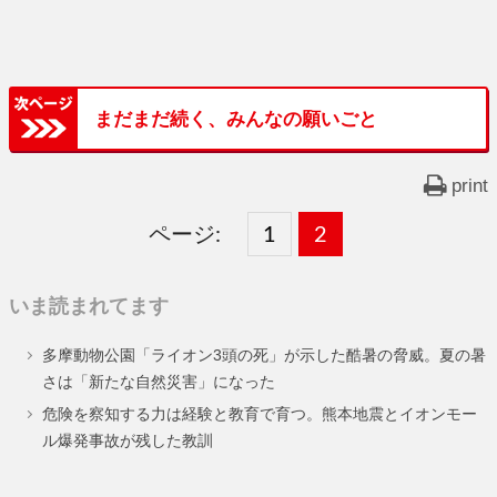
まだまだ続く、みんなの願いごと
print
ページ:
固
1
固
2
,
定
定
いま読まれてます
ペ
ペ
多摩動物公園「ライオン3頭の死」が示した酷暑の脅威。夏の暑
ー
ー
さは「新たな自然災害」になった
ジ
ジ
危険を察知する力は経験と教育で育つ。熊本地震とイオンモー
ル爆発事故が残した教訓