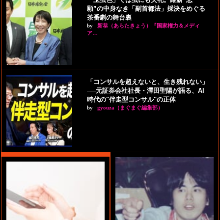
願”の中身なき「副首都法」採決をめぐる
茶番劇の舞台裏
by
新恭（あらたきょう）『国家権力＆メディ
ア…
「コンサルを超えないと、生き残れない」
──元証券会社社長・澤田聖陽が語る、AI
時代の"伴走型コンサル"の正体
by
gyouza（まぐまぐ編集部）