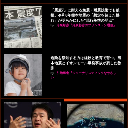
「震度7」に耐える免震・耐震技術でも破
損。令和8年熊本地震の「想定を超えた揺
れ」が明らかにした“現行基準の弱点”
by
冷泉彰彦『冷泉彰彦のプリンストン通信』
危険を察知する力は経験と教育で育つ。熊
本地震とイオンモール爆発事故が残した教
訓
by
引地達也『ジャーナリスティックなやさし
い…