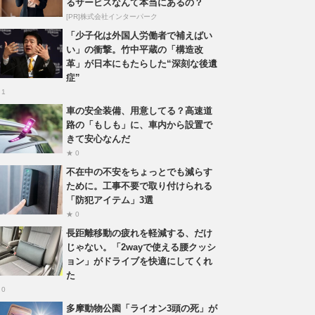
るサービスなんて本当にあるの？
[PR]株式会社インターパーク
「少子化は外国人労働者で補えばい
い」の衝撃。竹中平蔵の「構造改
革」が日本にもたらした“深刻な後遺
症”
 1
車の安全装備、用意してる？高速道
路の「もしも」に、車内から設置で
きて安心なんだ
★ 0
不在中の不安をちょっとでも減らす
ために。工事不要で取り付けられる
「防犯アイテム」3選
★ 0
長距離移動の疲れを軽減する、だけ
じゃない。「2wayで使える腰クッシ
ョン」がドライブを快適にしてくれ
た
 0
多摩動物公園「ライオン3頭の死」が