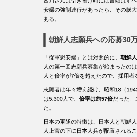
西川さんは引き揚げ時には書類はすべ
安婦の強制連行があったら、その膨大
ある。
朝鮮人志願兵への応募30
「従軍慰安婦」とは対照的に、
朝鮮人
人の第一回志願兵募集が始まったのは昭和
人と倍率が7倍を超えたので、採用者
志願者は年々増え続け、昭和18（194
は5,300人で、
倍率は約57倍
だった。
た。
日本の軍隊の特徴は、日本人と朝鮮人
人上官の下に日本人兵が配置されるこ