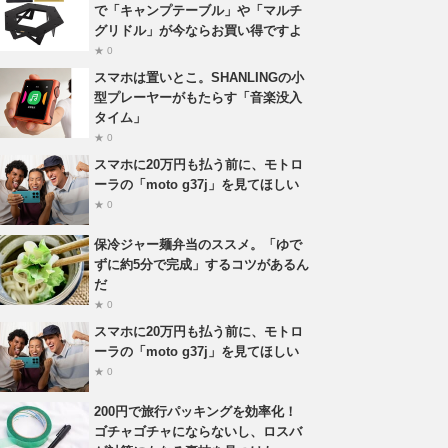
で「キャンプテーブル」や「マルチ
グリドル」が今ならお買い得ですよ
★ 0
スマホは置いとこ。SHANLINGの小
型プレーヤーがもたらす「音楽没入
タイム」
★ 0
スマホに20万円も払う前に、モトロ
ーラの「moto g37j」を見てほしい
★ 0
保冷ジャー麺弁当のススメ。「ゆで
ずに約5分で完成」するコツがあるん
だ
★ 0
スマホに20万円も払う前に、モトロ
ーラの「moto g37j」を見てほしい
★ 0
200円で旅行パッキングを効率化！
ゴチャゴチャにならないし、ロスバ