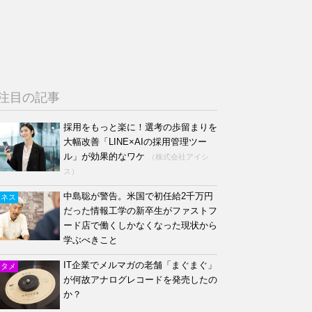
注目の記事
採用をもっと楽に！選考の歩留まりを
大幅改善「LINE×AIの採用管理ツー
ル」が効果的なワケ
（株式会社アイシ
ス）
中島聡が警告。米国で初任給2千万円
ジネス
だった情報工学の新卒生がファストフ
ード店で働くしかなくなった現状から
学ぶべきこと
IT企業でメルマガの老舗「まぐまぐ」
ンタメ
が何故アナログレコードを発売したの
か？