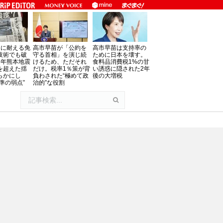
」に耐える免
高市早苗が「公約を
高市早苗は支持率の
技術でも破
守る首相」を演じ続
ために日本を壊す。
8年熊本地震
けるため、ただそれ
食料品消費税1%の甘
を超えた揺
だけ。税率1％策が背
い誘惑に隠された2年
らかにし
負わされた“極めて政
後の大増税
準の弱点”
治的”な役割