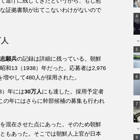
て道庁に残してきたというから、もし慰
な証拠書類が出てこないわけがないので
万人
★
志願兵
の記録は詳細に残っている。朝鮮
13（1938）年だった。応募者は2,976
を増やして480人が採用された。
3）年には
30万人
にも達した。採用予定者
この年にはさらに幹部候補の募集も行われ
を混在させた点にあった。そのため朝鮮
★
ともあった。そこでは朝鮮人上官が日本