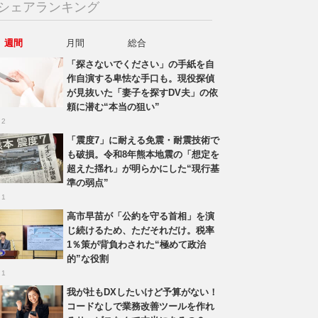
シェアランキング
週間
月間
総合
「探さないでください」の手紙を自
作自演する卑怯な手口も。現役探偵
が見抜いた「妻子を探すDV夫」の依
頼に潜む“本当の狙い”
 2
「震度7」に耐える免震・耐震技術で
も破損。令和8年熊本地震の「想定を
超えた揺れ」が明らかにした“現行基
準の弱点”
 1
高市早苗が「公約を守る首相」を演
じ続けるため、ただそれだけ。税率
1％策が背負わされた“極めて政治
的”な役割
 1
我が社もDXしたいけど予算がない！
コードなしで業務改善ツールを作れ