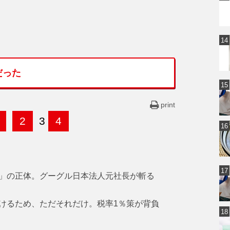
だった
print
2
3
4
」の正体。グーグル日本法人元社長が斬る
けるため、ただそれだけ。税率1％策が背負