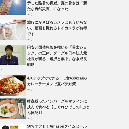
示した酷暑の脅威。夏の暑さは「新
たな自然災害」になった
★ 0
旅行にかさばるカメラはもういらな
い。動画も撮れるトイカメラがお得
です
★ 0
円安と国債急落を招いた「骨太ショ
ック」の正体。グーグル日本法人元
社長が斬る「選択と集中」なき成長
戦略
 0
4ステップでできる！ 1食438kcalの
カレーラーメンで夏バテ対策
★ 0
昨夜残ったハンバーグをマフィンに
挟んで食べる【こぐれひでこの｢ごは
ん日記｣】
★ 0
50%オフも！Amazonタイムセール