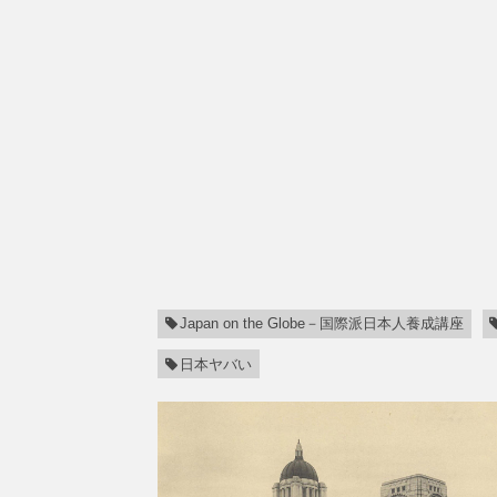
Japan on the Globe－国際派日本人養成講座
日本ヤバい