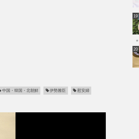
★
中国・韓国・北朝鮮
伊勢雅臣
慰安婦