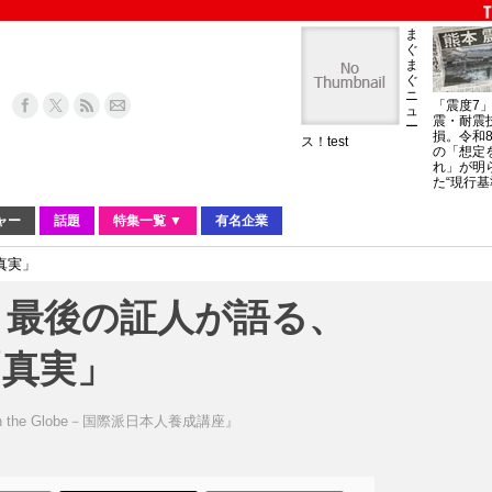
ま
ぐ
ま
ぐ
ニ
「震度7
ュ
震・耐震
ー
損。令和
ス！test
の「想定
れ」が明
た“現行基
ャー
話題
特集一覧 ▼
有名企業
真実」
。最後の証人が語る、
「真実」
n the Globe－国際派日本人養成講座』