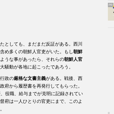
PR
たとしても、まだまだ反証がある。西川
含め多くの朝鮮人官吏がいた。もし
朝鮮
ような事があったら、それらの
朝鮮人官
大騒動が各地に起こったであろう。
行政の
厳格な文書主義
がある。戦後、西
政府から履歴書を再発行してもらった。
歴、役職、給与までが克明に記録されてい
督府は一人ひとりの官吏にまで、このよ
。