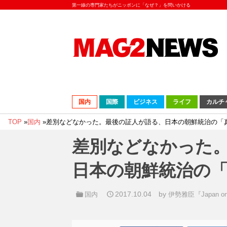
第一線の専門家たちがニッポンに「なぜ？」を問いかける
国内
国際
ビジネス
ライフ
カルチ
TOP
»
国内
»
差別などなかった。最後の証人が語る、日本の朝鮮統治の「
差別などなかった
日本の朝鮮統治の
2017.10.04
by
国内
伊勢雅臣『Japan o