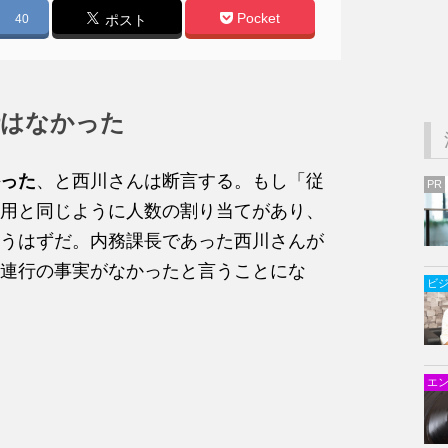
Pocket
40
ポスト
行はなかった
った
、と西川さんは断言する。もし「従
PR
用と同じように人数の割り当てがあり、
うはずだ。内務課長であった西川さんが
連行の事実がなかったと言うことにな
ビ
エ