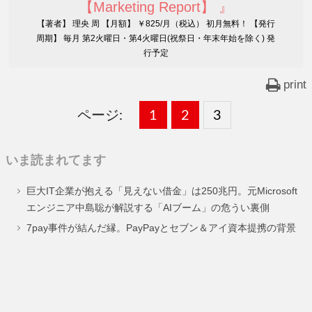
【Marketing Report】 』
【著者】 理央 周 【月額】 ￥825/月（税込） 初月無料！ 【発行
周期】 毎月 第2火曜日・第4火曜日(祝祭日・年末年始を除く) 発
行予定
print
ページ:
固
1
固
2
,
固
3
,
定
定
定
いま読まれてます
ペ
ペ
ペ
巨大IT企業が抱える「見えない借金」は250兆円。元Microsoft
ー
ー
ー
エンジニア中島聡が解説する「AIブーム」の危うい裏側
ジ
ジ
ジ
7pay事件が結んだ縁。PayPayとセブン＆アイ資本提携の背景