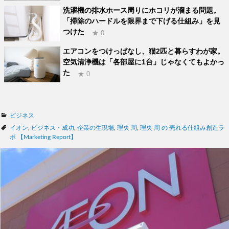
洗濯機の排水ホース周りにホコリが溜まる問題。
「掃除のハードルを限界まで下げる仕組み」を見
つけた
★ 0
エアコンをつけっぱなし、猫2匹と暮らすわが家。
空気清浄機は「各部屋に1台」じゃなくてもよかっ
た
★ 0
カ
ビジネス
テ
タ
イオン
,
ビジネス・成功
,
企業の生現場
,
理央 周
,
理央 周 の 売れる仕組み創造ラ
ゴ
グ
ボ 【Marketing Report】
リ
ー