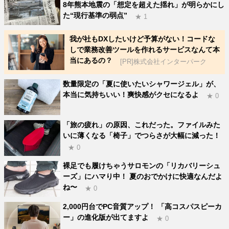
8年熊本地震の「想定を超えた揺れ」が明らかにし
た“現行基準の弱点”
★ 1
我が社もDXしたいけど予算がない！コードな
しで業務改善ツールを作れるサービスなんて本
当にあるの？
[PR]株式会社インターパーク
数量限定の「夏に使いたいシャワージェル」が、
本当に気持ちいい！爽快感がクセになるよ
★ 0
「旅の疲れ」の原因、これだった。ファイルみた
いに薄くなる「椅子」でつらさが大幅に減った！
★ 0
裸足でも履けちゃうサロモンの「リカバリーシュ
ーズ」にハマり中！ 夏のおでかけに快適なんだよ
ね〜
★ 0
2,000円台でPC音質アップ！ 「高コスパスピーカ
ー」の進化版が出てますよ
★ 0