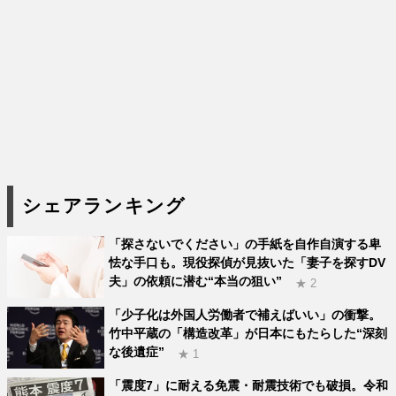
シェアランキング
「探さないでください」の手紙を自作自演する卑
怯な手口も。現役探偵が見抜いた「妻子を探すDV
夫」の依頼に潜む“本当の狙い”
★ 2
「少子化は外国人労働者で補えばいい」の衝撃。
竹中平蔵の「構造改革」が日本にもたらした“深刻
な後遺症”
★ 1
「震度7」に耐える免震・耐震技術でも破損。令和