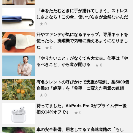
「傘をたたむときに手が濡れてしまう」ストレス
にさよなら！この傘、使いづらさが全然ないんだ
★ 0
汗やファンデが気になるキャップ。専用ネットを
使ったら、洗濯機で気軽に洗えるようになりまし
た
★ 0
「やりたいこと」がなくても大丈夫。仕事は「や
るべきこと」から道が開ける
★ 0
有名タレントの呼びかけで支援が殺到。梨5000個
盗難の「絶望」を「希望」に変えた善意の連鎖
★ 0
待ってました。AirPods Pro 3がプライムデー後
初の14%オフです
★ 0
車の安全装備、用意してる？高速道路の「もし