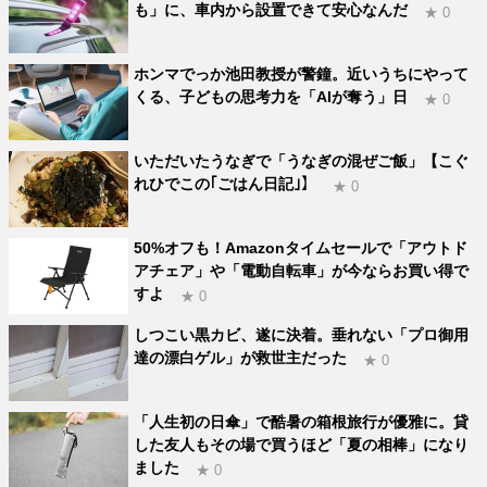
も」に、車内から設置できて安心なんだ
★ 0
ホンマでっか池田教授が警鐘。近いうちにやって
くる、子どもの思考力を「AIが奪う」日
★ 0
いただいたうなぎで「うなぎの混ぜご飯」【こぐ
れひでこの｢ごはん日記｣】
★ 0
50%オフも！Amazonタイムセールで「アウトド
アチェア」や「電動自転車」が今ならお買い得で
すよ
★ 0
しつこい黒カビ、遂に決着。垂れない「プロ御用
達の漂白ゲル」が救世主だった
★ 0
「人生初の日傘」で酷暑の箱根旅行が優雅に。貸
した友人もその場で買うほど「夏の相棒」になり
ました
★ 0